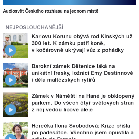
Audiosvět Českého rozhlasu na jednom místě
NEJPOSLOUCHANĚJŠÍ
Karlovu Korunu obývá rod Kinských už
300 let. K zámku patří koně,
v kočárovně ukrývají vůz z pohádky
Barokní zámek Dětenice láká na
unikátní fresky, ložnici Emy Destinnové
i děla maltézských rytířů
Zámek v Náměšti na Hané je obklopený
parkem. Do všech čtyř světových stran
z něj vedou lipové aleje
Herečka Ilona Svobodová: Krize přišla
po padesátce. Všechno jsem opustila a