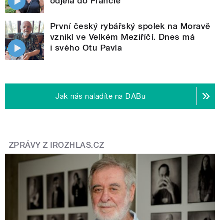
odjela do Francie
První český rybářský spolek na Moravě
vznikl ve Velkém Meziříčí. Dnes má
i svého Otu Pavla
Jak nás naladíte na DABu
ZPRÁVY Z IROZHLAS.CZ