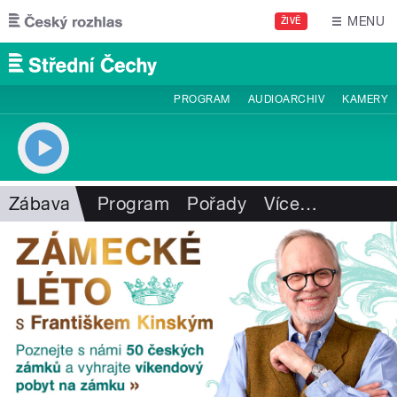
Přejít k hlavnímu obsahu
MENU
ŽIVĚ
PROGRAM
AUDIOARCHIV
KAMERY
Zábava
Program
Pořady
Více
…