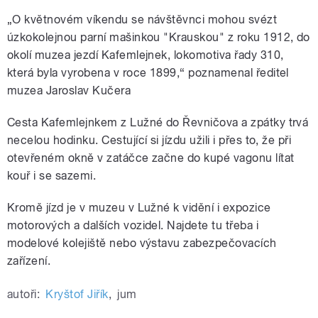
„
O květnovém víkendu se návštěvnci mohou svézt
úzkokolejnou parní mašinkou "Krauskou" z roku 1912, do
okolí muzea jezdí Kafemlejnek, lokomotiva řady 310,
která byla vyrobena v roce 1899,
“ poznamenal ředitel
muzea Jaroslav Kučera
Cesta Kafemlejnkem z Lužné do Řevničova a zpátky trvá
necelou hodinku. Cestující si jízdu užili i přes to, že při
otevřeném okně v zatáčce začne do kupé vagonu lítat
kouř i se sazemi.
Kromě jízd je v muzeu v Lužné k vidění i expozice
motorových a dalších vozidel. Najdete tu třeba i
modelové kolejiště nebo výstavu zabezpečovacích
zařízení.
autoři:
Kryštof Jiřík
,
jum