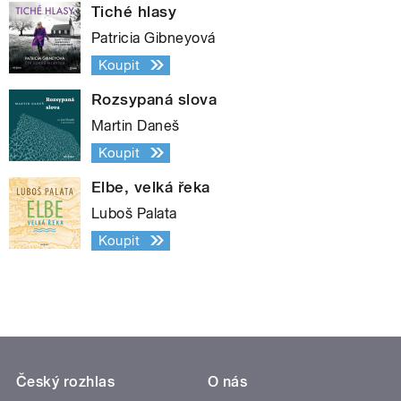
Tiché hlasy
Patricia Gibneyová
Koupit
Rozsypaná slova
Martin Daneš
Koupit
Elbe, velká řeka
Luboš Palata
Koupit
Český rozhlas
O nás