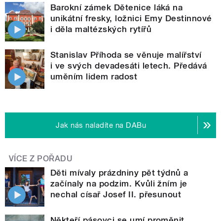
Barokní zámek Dětenice láká na
unikátní fresky, ložnici Emy Destinnové
i děla maltézských rytířů
Stanislav Příhoda se věnuje malířství
i ve svých devadesáti letech. Předává
uměním lidem radost
Jak nás naladíte na DABu
VÍCE Z POŘADU
Děti mívaly prázdniny pět týdnů a
začínaly na podzim. Kvůli žním je
nechal císař Josef II. přesunout
Někteří pásovci se umí proměnit