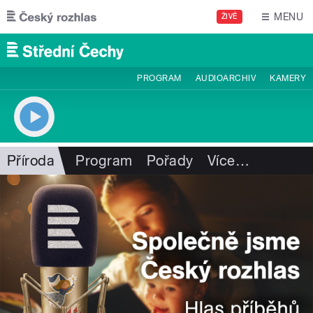
Přejít k hlavnímu obsahu
MENU
ŽIVĚ
PROGRAM
AUDIOARCHIV
KAMERY
Příroda
Program
Pořady
Více
…