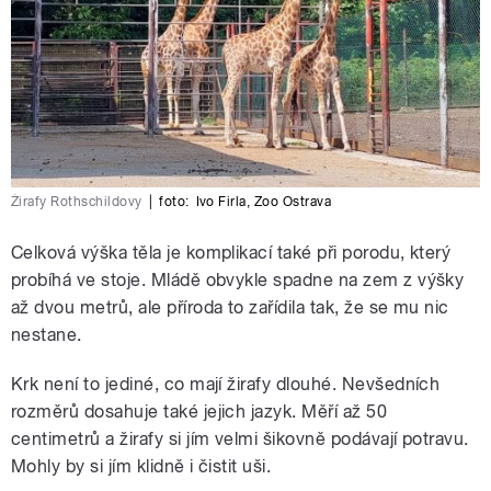
Žirafy Rothschildovy
|
foto:
Ivo Firla
,
Zoo Ostrava
Celková výška těla je komplikací také při porodu, který
probíhá ve stoje. Mládě obvykle spadne na zem z výšky
až dvou metrů, ale příroda to zařídila tak, že se mu nic
nestane.
Krk není to jediné, co mají žirafy dlouhé. Nevšedních
rozměrů dosahuje také jejich jazyk. Měří až 50
centimetrů a žirafy si jím velmi šikovně podávají potravu.
Mohly by si jím klidně i čistit uši.