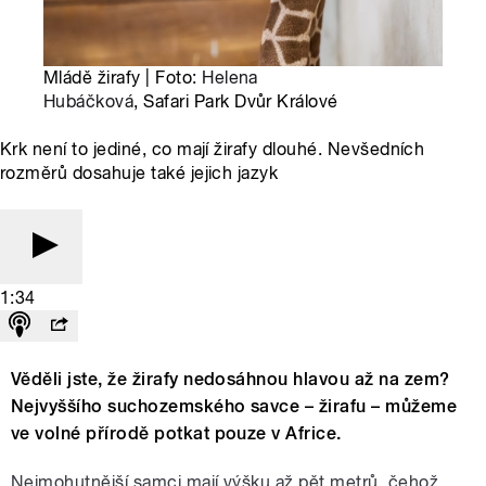
Mládě žirafy | Foto:
Helena
Hubáčková
, Safari Park Dvůr Králové
Krk není to jediné, co mají žirafy dlouhé. Nevšedních
rozměrů dosahuje také jejich jazyk
1:34
Věděli jste, že žirafy nedosáhnou hlavou až na zem?
Nejvyššího suchozemského savce – žirafu – můžeme
ve volné přírodě potkat pouze v Africe.
Nejmohutnější samci mají výšku až pět metrů, čehož