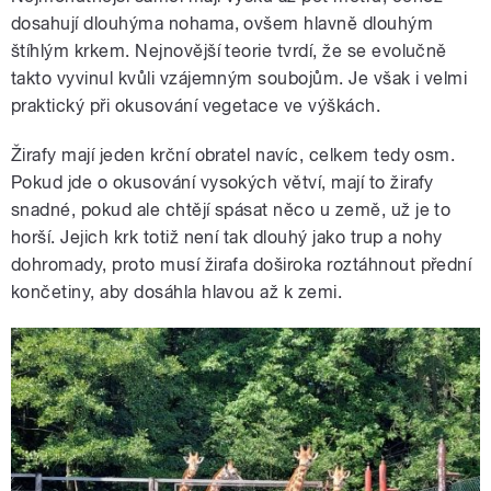
dosahují dlouhýma nohama, ovšem hlavně dlouhým
štíhlým krkem. Nejnovější teorie tvrdí, že se evolučně
takto vyvinul kvůli vzájemným soubojům. Je však i velmi
praktický při okusování vegetace ve výškách.
Žirafy mají jeden krční obratel navíc, celkem tedy osm.
Pokud jde o okusování vysokých větví, mají to žirafy
snadné, pokud ale chtějí spásat něco u země, už je to
horší. Jejich krk totiž není tak dlouhý jako trup a nohy
dohromady, proto musí žirafa doširoka roztáhnout přední
končetiny, aby dosáhla hlavou až k zemi.