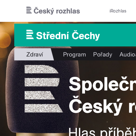
Přejít k hlavnímu obsahu
iRozhlas
Zdraví
Program
Pořady
Audio