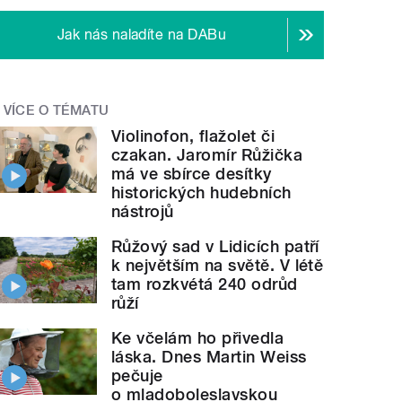
Jak nás naladíte na DABu
VÍCE O TÉMATU
Violinofon, flažolet či
czakan. Jaromír Růžička
má ve sbírce desítky
historických hudebních
nástrojů
Růžový sad v Lidicích patří
k největším na světě. V létě
tam rozkvétá 240 odrůd
růží
Ke včelám ho přivedla
láska. Dnes Martin Weiss
pečuje
o mladoboleslavskou