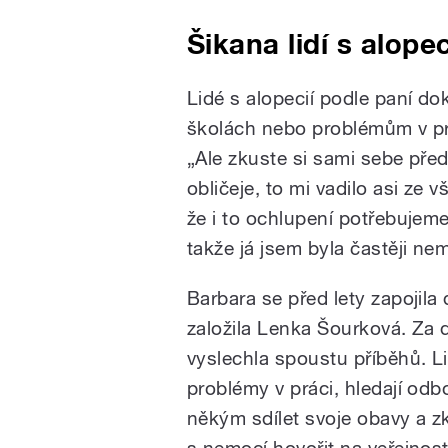
Šikana lidí s alopec
Lidé s alopecií podle paní do
školách nebo problémům v prác
„Ale zkuste si sami sebe před
obličeje, to mi vadilo asi ze 
že i to ochlupení potřebujeme.
takže já jsem byla častěji ne
Barbara se před lety zapojila 
založila Lenka Šourková. Za 
vyslechla spoustu příběhů. L
problémy v práci, hledají od
někým sdílet svoje obavy a z
s nemocí hovořit na veřejnost