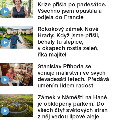
Krize přišla po padesátce.
Všechno jsem opustila a
odjela do Francie
Rokokový zámek Nové
Hrady: Když jsme přišli,
běhaly tu slepice,
v okapech rostla zeleň,
říká majitel
Stanislav Příhoda se
věnuje malířství i ve svých
devadesáti letech. Předává
uměním lidem radost
Zámek v Náměšti na Hané
je obklopený parkem. Do
všech čtyř světových stran
z něj vedou lipové aleje