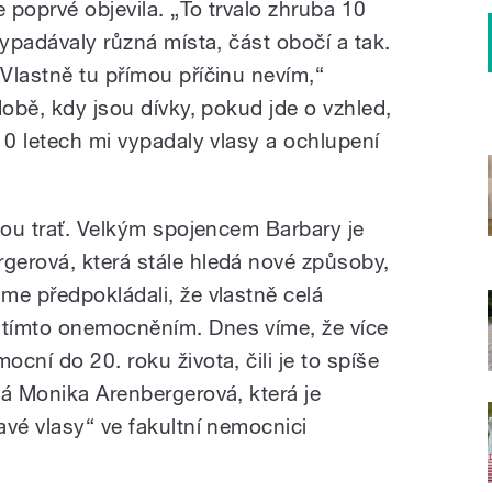
e poprvé objevila. „To trvalo zhruba 10
vypadávaly různá místa, část obočí a tak.
Vlastně tu přímou příčinu nevím,“
době, kdy jsou dívky, pokud jde o vzhled,
10 letech mi vypadaly vlasy a ochlupení
hou trať. Velkým spojencem Barbary je
gerová, která stále hledá nové způsoby,
me předpokládali, že vlastně celá
tímto onemocněním. Dnes víme, že více
cní do 20. roku života, čili je to spíše
ká Monika Arenbergerová, která je
avé vlasy“ ve fakultní nemocnici