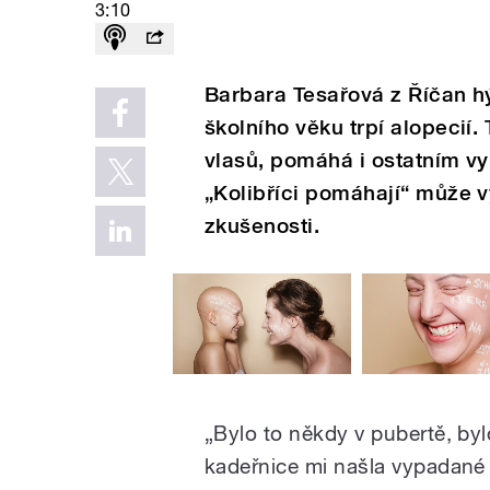
3:10
Barbara Tesařová z Říčan hý
školního věku trpí alopecií.
vlasů, pomáhá i ostatním vy
„Kolibříci pomáhají“ může v
zkušenosti.
„Bylo to někdy v pubertě, byl
kadeřnice mi našla vypadané