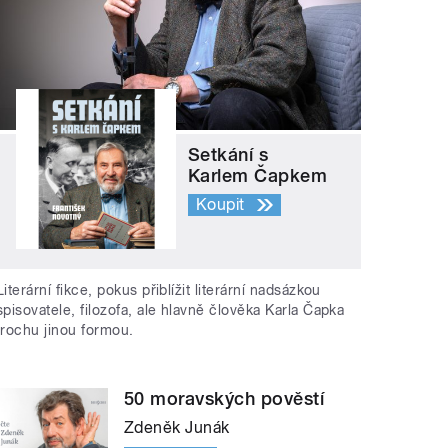
Setkání s
Karlem Čapkem
Koupit
Literární fikce, pokus přiblížit literární nadsázkou
spisovatele, filozofa, ale hlavně člověka Karla Čapka
trochu jinou formou.
50 moravských pověstí
Zdeněk Junák