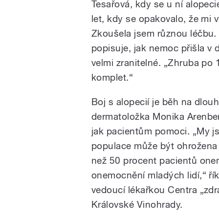
Tesařová, kdy se u ní alopeci
let, kdy se opakovalo, že mi 
Zkoušela jsem různou léčbu. 
popisuje, jak nemoc přišla v 
velmi zranitelné. „Zhruba po 
komplet.“
Boj s alopecií je běh na dlou
dermatoložka Monika Arenber
jak pacientům pomoci. „My js
populace může být ohrožena 
než 50 procent pacientů onemo
onemocnění mladých lidí,“ ří
vedoucí lékařkou Centra „zdr
Královské Vinohrady.