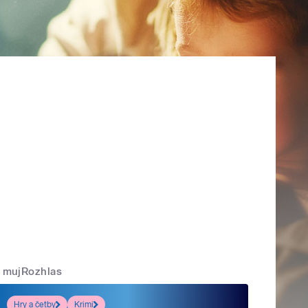
mujRozhlas
Hry a četby
Krimi