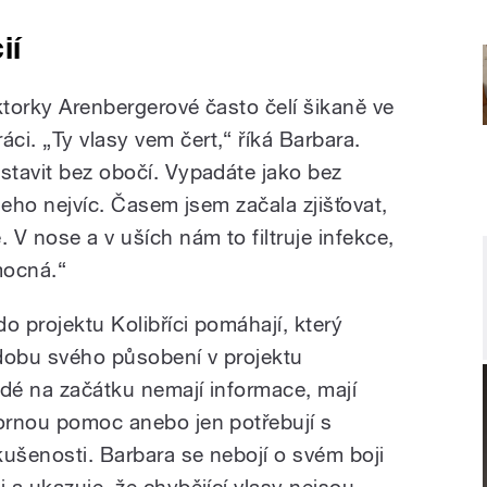
ií
ktorky Arenbergerové často čelí šikaně ve
i. „Ty vlasy vem čert,“ říká Barbara.
stavit bez obočí. Vypadáte jako bez
všeho nejvíc. Časem jsem začala zjišťovat,
 V nose a v uších nám to filtruje infekce,
mocná.“
do projektu Kolibříci pomáhají, který
dobu svého působení v projektu
idé na začátku nemají informace, mají
bornou pomoc anebo jen potřebují s
kušenosti. Barbara se nebojí o svém boji
i a ukazuje, že chybějící vlasy nejsou