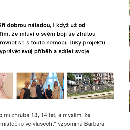
ří dobrou náladou, i když už od
 Tím, že mluví o svém boji se ztrátou
rovnat se s touto nemocí. Díky projektu
yprávět svůj příběh a sdílet svoje
o mi zhruba 13, 14 let, a myslím, že
 místečko ve vlasech,“ vzpomíná Barbara