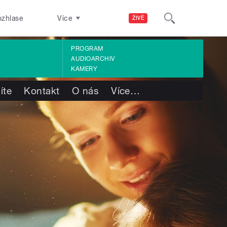
ozhlase
Více
ŽIVĚ
PROGRAM
AUDIOARCHIV
KAMERY
íte
Kontakt
O nás
Více
…