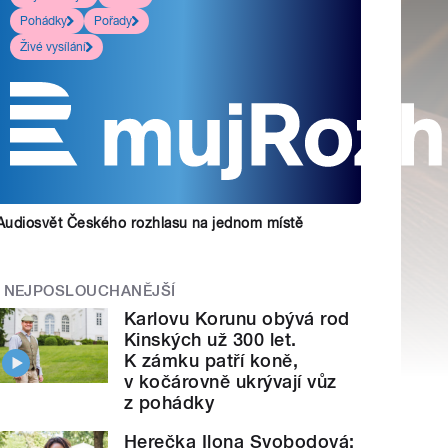
Pohádky
Pořady
Živé vysílání
Audiosvět Českého rozhlasu na jednom místě
NEJPOSLOUCHANĚJŠÍ
Karlovu Korunu obývá rod
Kinských už 300 let.
K zámku patří koně,
v kočárovně ukrývají vůz
z pohádky
Herečka Ilona Svobodová: