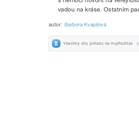
vadou na kráse. Ostatním p
autor:
Barbora Kvapilová
Všechny díly pořadu na mujRozhlas