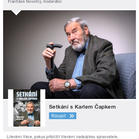
František Novotný, moderátor
Setkání s Karlem Čapkem
Koupit
Literární fikce, pokus přiblížit literární nadsázkou spisovatele,