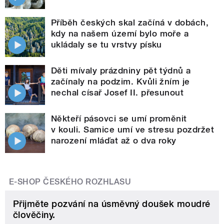
Příběh českých skal začíná v dobách,
kdy na našem území bylo moře a
ukládaly se tu vrstvy písku
Děti mívaly prázdniny pět týdnů a
začínaly na podzim. Kvůli žním je
nechal císař Josef II. přesunout
Někteří pásovci se umí proměnit
v kouli. Samice umí ve stresu pozdržet
narození mláďat až o dva roky
E-SHOP ČESKÉHO ROZHLASU
Přijměte pozvání na úsměvný doušek moudré
člověčiny.