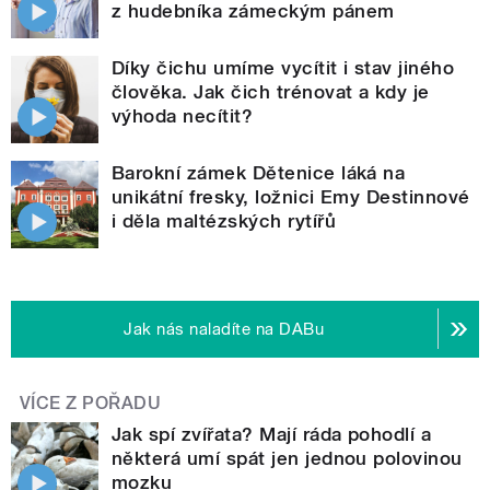
z hudebníka zámeckým pánem
Díky čichu umíme vycítit i stav jiného
člověka. Jak čich trénovat a kdy je
výhoda necítit?
Barokní zámek Dětenice láká na
unikátní fresky, ložnici Emy Destinnové
i děla maltézských rytířů
Jak nás naladíte na DABu
VÍCE Z POŘADU
Jak spí zvířata? Mají ráda pohodlí a
některá umí spát jen jednou polovinou
mozku