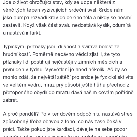
Jde o život ohrožující stav, kdy se ucpe některá z
věnčitých tepen vyživujících srdeční sval. Srdce nám
jako pumpa rozvádí krev do celého těla a nikdy se nesmí
zastavit. Když však část svalu nedostává kyslík, odumírá
a nastává infarkt.
Typickými příznaky jsou dušnost a svíravá bolest za
hrudní kostí. Poměrně nedávno vědci zjistili, že tyto
příznaky lidi postihují nejčastěji v zimních měsících a
první den v týdnu. Vysvětlení je hned několik. Ač by se
mohlo zdát, že největší zátěží pro srdce je fyzická aktivita
ve velkém vedru, mráz prý působí ještě hůř a přechod z
přetopeného obydlí do mrazu dává našim cévám pořádně
zabrat.
A proč pondělí? Po víkendovém odpočinku nastává stres
způsobený třeba obavou z toho, co nás zase čeká v
práci. Takže pokud jste kardiaci, dávejte na sebe pozor
zejména přes zimu a vyvarujte se teplotním i emočním