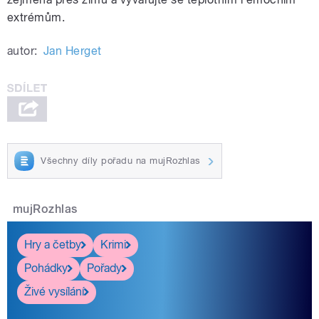
extrémům.
autor:
Jan Herget
Všechny díly pořadu na mujRozhlas
mujRozhlas
Hry a četby
Krimi
Pohádky
Pořady
Živé vysílání