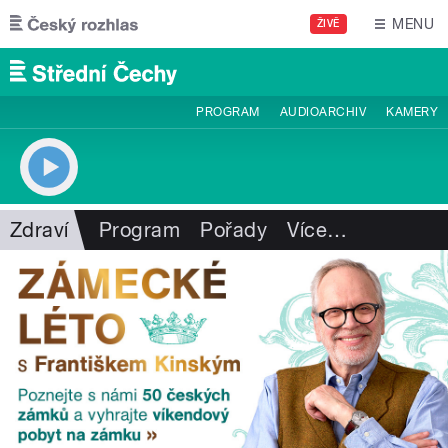
Přejít k hlavnímu obsahu
MENU
ŽIVĚ
PROGRAM
AUDIOARCHIV
KAMERY
Zdraví
Program
Pořady
Více
…