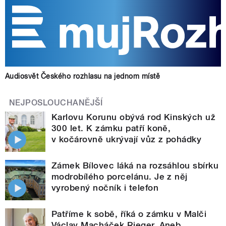
Audiosvět Českého rozhlasu na jednom místě
NEJPOSLOUCHANĚJŠÍ
Karlovu Korunu obývá rod Kinských už
300 let. K zámku patří koně,
v kočárovně ukrývají vůz z pohádky
Zámek Bílovec láká na rozsáhlou sbírku
modrobílého porcelánu. Je z něj
vyrobený nočník i telefon
Patříme k sobě, říká o zámku v Malči
Václav Macháček Rieger. Aneb