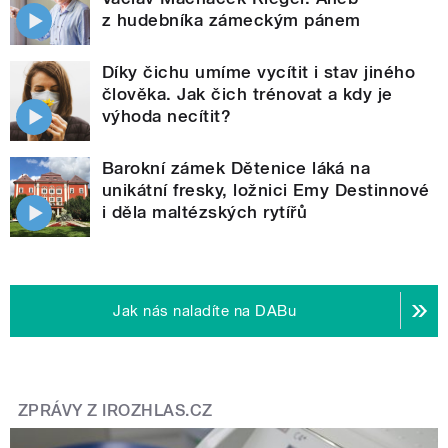
z hudebníka zámeckým pánem
Díky čichu umíme vycítit i stav jiného
člověka. Jak čich trénovat a kdy je
výhoda necítit?
Barokní zámek Dětenice láká na
unikátní fresky, ložnici Emy Destinnové
i děla maltézských rytířů
Jak nás naladíte na DABu
ZPRÁVY Z IROZHLAS.CZ