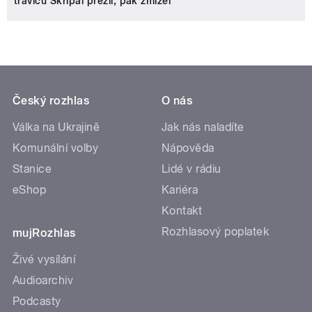
travičů Skripal přežil, pak zmizel
Český rozhlas
O nás
Válka na Ukrajině
Jak nás naladíte
Komunální volby
Nápověda
Stanice
Lidé v rádiu
eShop
Kariéra
Kontakt
Rozhlasový poplatek
mujRozhlas
Živé vysílání
Audioarchiv
Podcasty