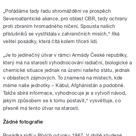
„Pořádáme tady řadu shromáždění ve prospěch
Severoatlantické aliance, pro oblast CBR, tedy ochrany
proti zbraním hromadného ničení. Spousta našich
příslušníků se vystřídala v zahraničních misích,“ říká
velitel posádky, která čítá kolem třiceti lidí.
„Je to jedinečný útvar v rámci Armády České republiky,
který má na starosti vyhodnocování radiační, biologické a
chemické situace jednak na území našeho státu, jednak
v oblastech zájmových. To znamená na místech, kde
máme naše jednotky – Kábul, Afghánistán a podobně.
Takže sbírá informace, vyhodnocuje je a vytvoří návod,
jakým způsobem se k tomu postavit,“ vysvětluje, co
přesně má tento útvar na starosti.
Žádné fotografie
Posádka sídlí v Břvích od roku 1967. V době studené