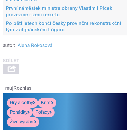
První náměstek ministra obrany Vlastimil Picek
převezme řízení resortu
Po pěti letech končí český provinční rekonstrukční
tým v afghánském Lógaru
autor:
Alena Rokosová
mujRozhlas
Hry a četby
Krimi
Pohádky
Pořady
Živé vysílání