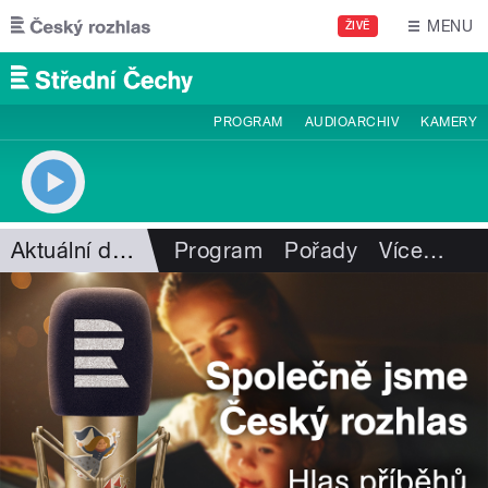
Přejít k hlavnímu obsahu
MENU
ŽIVĚ
PROGRAM
AUDIOARCHIV
KAMERY
Aktuální dění
Program
Pořady
Více
…