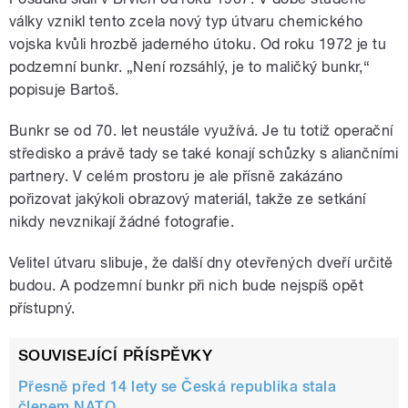
války vznikl tento zcela nový typ útvaru chemického
vojska kvůli hrozbě jaderného útoku. Od roku 1972 je tu
podzemní bunkr. „Není rozsáhlý, je to maličký bunkr,“
popisuje Bartoš.
Bunkr se od 70. let neustále využívá. Je tu totiž operační
středisko a právě tady se také konají schůzky s aliančními
partnery. V celém prostoru je ale přísně zakázáno
pořizovat jakýkoli obrazový materiál, takže ze setkání
nikdy nevznikají žádné fotografie.
Velitel útvaru slibuje, že další dny otevřených dveří určitě
budou. A podzemní bunkr při nich bude nejspíš opět
přístupný.
SOUVISEJÍCÍ PŘÍSPĚVKY
Přesně před 14 lety se Česká republika stala
členem NATO