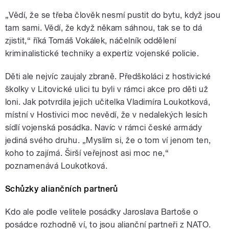
Play /
Rokosová
V jedinečném centru se byla s
„Vědí, že se třeba člověk nesmí pustit do bytu, když jsou
mikrofonem podívat také
redaktorka Alena
tam sami. Vědí, že když někam sáhnou, tak se to dá
zjistit,“ říká Tomáš Vokálek, náčelník oddělení
kriminalistické techniky a expertiz vojenské policie.
Děti ale nejvíc zaujaly zbraně. Předškoláci z hostivické
školky v Litovické ulici tu byli v rámci akce pro děti už
loni. Jak potvrdila jejich učitelka Vladimíra Loukotková,
pause
místní v Hostivici moc nevědí, že v nedalekých lesích
sídlí vojenská posádka. Navíc v rámci české armády
jediná svého druhu. „Myslím si, že o tom ví jenom ten,
koho to zajímá. Širší veřejnost asi moc ne,“
poznamenává Loukotková.
Schůzky aliančních partnerů
Kdo ale podle velitele posádky Jaroslava Bartoše o
posádce rozhodně ví, to jsou alianční partneři z NATO.