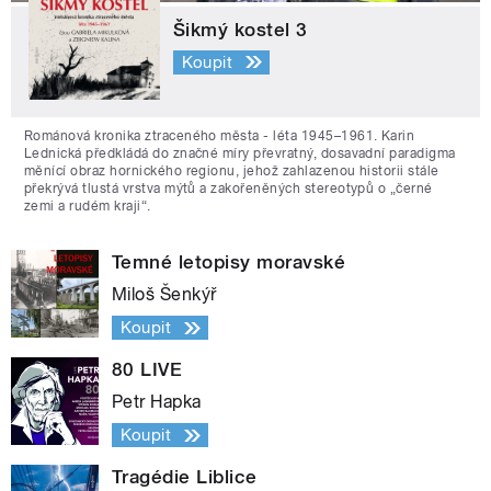
Šikmý kostel 3
Koupit
Románová kronika ztraceného města - léta 1945–1961. Karin
Lednická předkládá do značné míry převratný, dosavadní paradigma
měnící obraz hornického regionu, jehož zahlazenou historii stále
překrývá tlustá vrstva mýtů a zakořeněných stereotypů o „černé
zemi a rudém kraji“.
Temné letopisy moravské
Miloš Šenkýř
Koupit
80 LIVE
Petr Hapka
Koupit
Tragédie Liblice