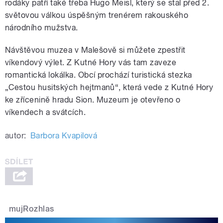
rodáky patří také třeba Hugo Meisl, který se stal před 2.
světovou válkou úspěšným trenérem rakouského
národního mužstva.
Návštěvou muzea v Malešově si můžete zpestřit
víkendový výlet. Z Kutné Hory vás tam zaveze
romantická lokálka. Obcí prochází turistická stezka
„Cestou husitských hejtmanů“, která vede z Kutné Hory
ke zřícenině hradu Sion. Muzeum je otevřeno o
víkendech a svátcích.
autor:
Barbora Kvapilová
mujRozhlas