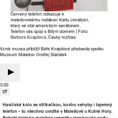
Červený telefon odkazuje k
malešovskému rodákovi Karlu Jonášovi,
který se stal americkým senátorem.
Telefon vás spojí s Bílým domem | Foto:
Barbora Kvapilová
, Český rozhlas
Vznik muzea přiblížil Báře Kvapilové předseda spolku
Muzeum Malešov Ondřej Slačálek
3:00
Hasičské kolo se stříkačkou, kostru velryby i tajemný
telefon – to všechno uvidíte v Malešově u Kutné Hory.
Bohatá historie malebné vesničky inspirovala partu