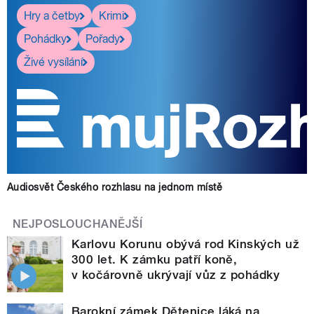
Hry a četby
Krimi
Pohádky
Pořady
Živé vysílání
Audiosvět Českého rozhlasu na jednom místě
NEJPOSLOUCHANĚJŠÍ
Karlovu Korunu obývá rod Kinských už
300 let. K zámku patří koně,
v kočárovně ukrývají vůz z pohádky
Barokní zámek Dětenice láká na