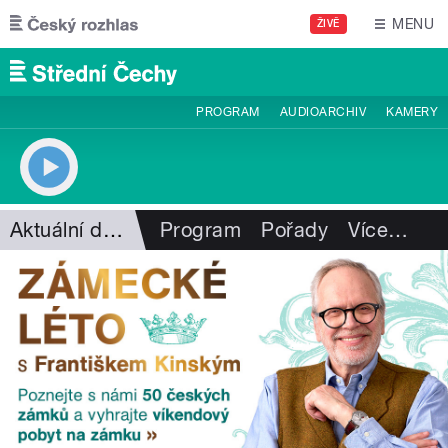
Přejít k hlavnímu obsahu
MENU
ŽIVĚ
PROGRAM
AUDIOARCHIV
KAMERY
Aktuální dění
Program
Pořady
Více
…