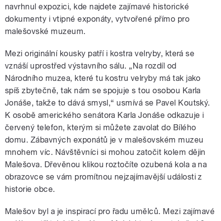
navrhnul expozici, kde najdete zajímavé historické
dokumenty i vtipné exponáty, vytvořené přímo pro
malešovské muzeum.
Mezi originální kousky patří i kostra velryby, která se
vznáší uprostřed výstavního sálu. „Na rozdíl od
Národního muzea, které tu kostru velryby má tak jako
spíš zbytečně, tak nám se spojuje s tou osobou Karla
Jonáše, takže to dává smysl,“ usmívá se Pavel Koutský.
K osobě amerického senátora Karla Jonáše odkazuje i
červený telefon, kterým si můžete zavolat do Bílého
domu. Zábavných exponátů je v malešovském muzeu
mnohem víc. Návštěvníci si mohou zatočit kolem dějin
Malešova. Dřevěnou klikou roztočíte ozubená kola a na
obrazovce se vám promítnou nejzajímavější události z
historie obce.
Malešov byl a je inspirací pro řadu umělců. Mezi zajímavé