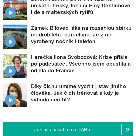
unikátní fresky, ložnici Emy Destinnové
i děla maltézských rytířů
Zámek Bílovec láká na rozsáhlou sbírku
modrobílého porcelánu. Je z něj
vyrobený nočník i telefon
Herečka Ilona Svobodová: Krize přišla
po padesátce. Všechno jsem opustila a
odjela do Francie
Díky čichu umíme vycítit i stav jiného
člověka. Jak čich trénovat a kdy je
výhoda necítit?
Jak nás naladíte na DABu