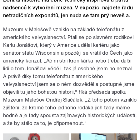
nadšenců k vytvoření muzea. V expozici najdete řadu
netradičních exponátů, jen nuda se tam prý nevešla.
Muzeum v Malešově vzniklo na základě telefonátu z
amerického velvyslanectví. Ptali se po slavném rodákovi
Karlu Jonášovi, který v Americe udělal kariéru jako
senátor státu Wisconsin a později se vrátil do Čech jako
americký konzul. „Ač místní kronikářka nebo třeba další
lidi o tom Jonášovi věděli, tak já osobně jsem ho neznal.
A právě díky tomu telefonátu z amerického
velvyslanectví jsem se o něm dozvěděl a postupně jsme
objevili tu jeho bohatou historii,“ říká předseda spolku
Muzeum Malešov Ondřej Slačálek. „Z toho potom vzniklo
zjištění, že kromě toho jednoho rodáka jich tady máme
hodně a je tady spousta zajímavých historických událostí,
a že by stálo za to, je připomenout.“