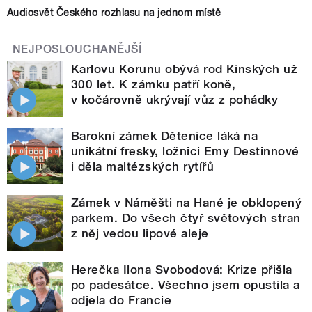
Audiosvět Českého rozhlasu na jednom místě
NEJPOSLOUCHANĚJŠÍ
Karlovu Korunu obývá rod Kinských už
300 let. K zámku patří koně,
v kočárovně ukrývají vůz z pohádky
Barokní zámek Dětenice láká na
unikátní fresky, ložnici Emy Destinnové
i děla maltézských rytířů
Zámek v Náměšti na Hané je obklopený
parkem. Do všech čtyř světových stran
z něj vedou lipové aleje
Herečka Ilona Svobodová: Krize přišla
po padesátce. Všechno jsem opustila a
odjela do Francie