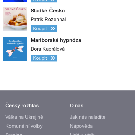
Sladké Česko
Patrik Rozehnal
Koupit
Mariborská hypnóza
Dora Kaprálová
Koupit
Český rozhlas
O nás
Válka na Ukrajině
Jak nás naladíte
Komunální volby
Nápověda