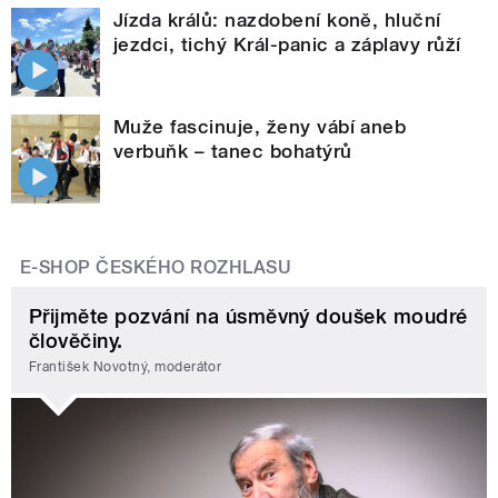
Jízda králů: nazdobení koně, hluční
jezdci, tichý Král-panic a záplavy růží
Muže fascinuje, ženy vábí aneb
verbuňk – tanec bohatýrů
E-SHOP ČESKÉHO ROZHLASU
Přijměte pozvání na úsměvný doušek moudré
člověčiny.
František Novotný, moderátor