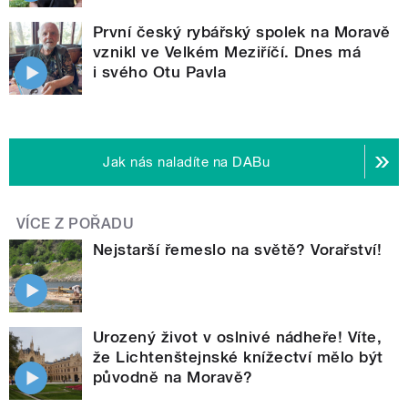
První český rybářský spolek na Moravě
vznikl ve Velkém Meziříčí. Dnes má
i svého Otu Pavla
Jak nás naladíte na DABu
VÍCE Z POŘADU
Nejstarší řemeslo na světě? Vorařství!
Urozený život v oslnivé nádheře! Víte,
že Lichtenštejnské knížectví mělo být
původně na Moravě?