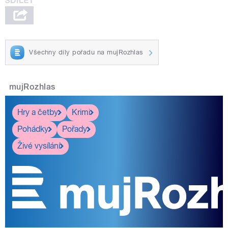
Všechny díly pořadu na mujRozhlas
mujRozhlas
Hry a četby
Krimi
Pohádky
Pořady
Živé vysílání