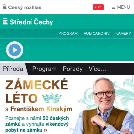
Přejít k hlavnímu obsahu
MENU
ŽIVĚ
PROGRAM
AUDIOARCHIV
KAMERY
Příroda
Program
Pořady
Více
…