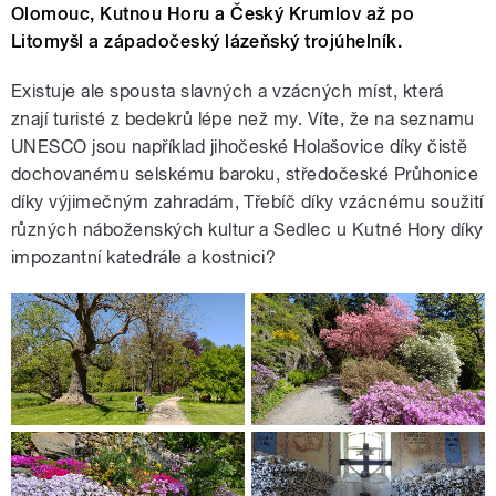
Olomouc, Kutnou Horu a Český Krumlov až po
Litomyšl a západočeský lázeňský trojúhelník.
Existuje ale spousta slavných a vzácných míst, která
znají turisté z bedekrů lépe než my. Víte, že na seznamu
UNESCO jsou například jihočeské Holašovice díky čistě
dochovanému selskému baroku, středočeské Průhonice
díky výjimečným zahradám, Třebíč díky vzácnému soužití
různých náboženských kultur a Sedlec u Kutné Hory díky
impozantní katedrále a kostnici?