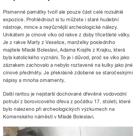
Písmenné památky tvoří ale pouze část celé rozsáhlé
expozice. Prohlédnout si tu můžete i staré hudební
nástroje, mince a nejrůznější archeologické nálezy.
Unikátem je cínové víko od rakve z doby třicetileté války.
Je z rakve Marty z Veselice, manželky posledního
majitele Mladé Boleslavi, Adama Krajíře z Krajku, která
byla katolického vyznání. To je i důvod, proč se víko jako
zázrakem zachovalo a nebylo roztavené na kulky jako jiné
cínové předměty. Je překrásně zdobené se staročeskými
nápisy a mnoha ornamenty.
Další raritou je nejstarší dochované dřevěné vodovodní
potrubí z borovicového dřeva z počátku 17. století, které
bylo nalezeno při archeologických výzkumech na
Komenského náměstí v Mladé Boleslavi.