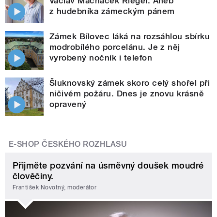
Václav Macháček Rieger. Aneb
z hudebníka zámeckým pánem
Zámek Bílovec láká na rozsáhlou sbírku
modrobílého porcelánu. Je z něj
vyrobený nočník i telefon
Šluknovský zámek skoro celý shořel při
ničivém požáru. Dnes je znovu krásně
opravený
E-SHOP ČESKÉHO ROZHLASU
Přijměte pozvání na úsměvný doušek moudré
člověčiny.
František Novotný, moderátor