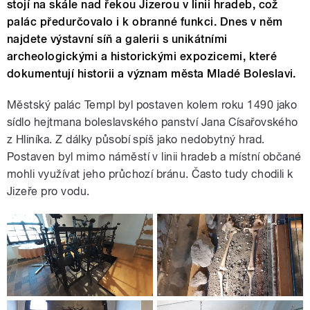
stojí na skále nad řekou Jizerou v linii hradeb, což
palác předurčovalo i k obranné funkci. Dnes v něm
najdete výstavní síň a galerii s unikátními
archeologickými a historickými expozicemi, které
dokumentují historii a význam města Mladé Boleslavi.
Městský palác Templ byl postaven kolem roku 1490 jako
sídlo hejtmana boleslavského panství Jana Císařovského
z Hliníka. Z dálky působí spíš jako nedobytný hrad.
Postaven byl mimo náměstí v linii hradeb a místní občané
mohli využívat jeho průchozí bránu. Často tudy chodili k
Jizeře pro vodu.