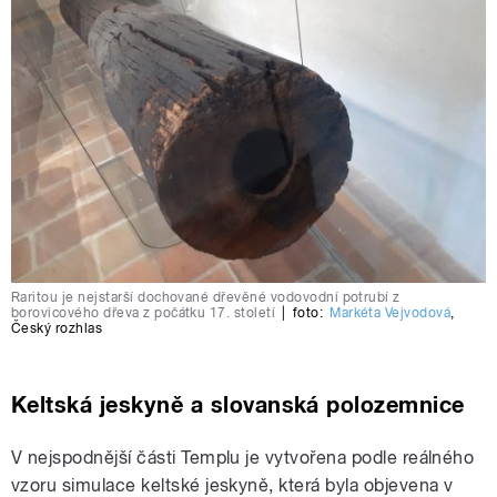
Raritou je nejstarší dochované dřevěné vodovodní potrubí z
borovicového dřeva z počátku 17. století
|
foto:
Markéta Vejvodová
,
Český rozhlas
Keltská jeskyně a slovanská polozemnice
V nejspodnější části Templu je vytvořena podle reálného
vzoru simulace keltské jeskyně, která byla objevena v