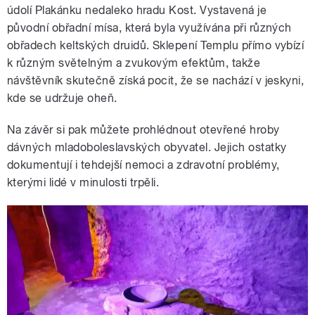
údolí Plakánku nedaleko hradu Kost. Vystavená je
původní obřadní mísa, která byla využívána při různých
obřadech keltských druidů. Sklepení Templu přímo vybízí
k různým světelným a zvukovým efektům, takže
návštěvník skutečně získá pocit, že se nachází v jeskyni,
kde se udržuje oheň.
Na závěr si pak můžete prohlédnout otevřené hroby
dávných mladoboleslavských obyvatel. Jejich ostatky
dokumentují i tehdejší nemoci a zdravotní problémy,
kterými lidé v minulosti trpěli.