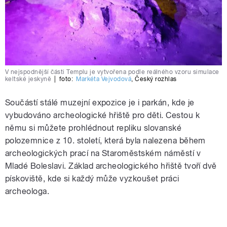
V nejspodnější části Templu je vytvořena podle reálného vzoru simulace
keltské jeskyně
|
foto:
Markéta Vejvodová
,
Český rozhlas
Součástí stálé muzejní expozice je i parkán, kde je
vybudováno archeologické hřiště pro děti. Cestou k
němu si můžete prohlédnout repliku slovanské
polozemnice z 10. století, která byla nalezena během
archeologických prací na Staroměstském náměstí v
Mladé Boleslavi. Základ archeologického hřiště tvoří dvě
pískoviště, kde si každý může vyzkoušet práci
archeologa.