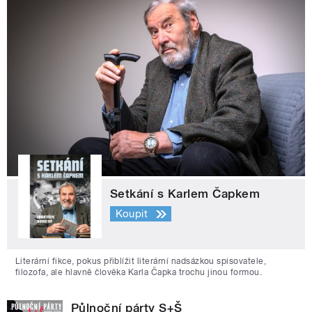
Setkání s Karlem Čapkem
Koupit
Literární fikce, pokus přiblížit literární nadsázkou spisovatele,
filozofa, ale hlavně člověka Karla Čapka trochu jinou formou.
Půlnoční párty S+Š