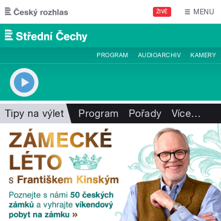
Přejít k hlavnímu obsahu
MENU
ŽIVĚ
PROGRAM
AUDIOARCHIV
KAMERY
Tipy na výlet
Program
Pořady
Více
…