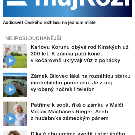
Audiosvět Českého rozhlasu na jednom místě
NEJPOSLOUCHANĚJŠÍ
Karlovu Korunu obývá rod Kinských už
300 let. K zámku patří koně,
v kočárovně ukrývají vůz z pohádky
Zámek Bílovec láká na rozsáhlou sbírku
modrobílého porcelánu. Je z něj
vyrobený nočník i telefon
Patříme k sobě, říká o zámku v Malči
Václav Macháček Rieger. Aneb
z hudebníka zámeckým pánem
Díky čichu umíme vycítit i stav jiného