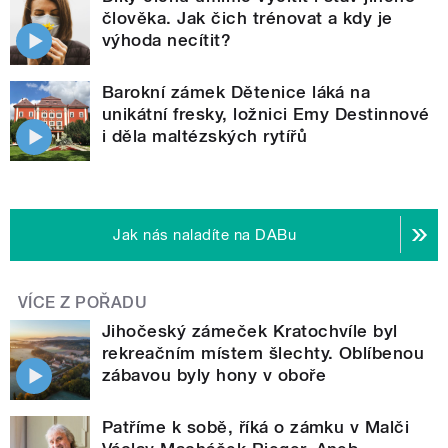
člověka. Jak čich trénovat a kdy je
výhoda necítit?
Barokní zámek Dětenice láká na
unikátní fresky, ložnici Emy Destinnové
i děla maltézských rytířů
Jak nás naladíte na DABu
VÍCE Z POŘADU
Jihočeský zámeček Kratochvíle byl
rekreačním místem šlechty. Oblíbenou
zábavou byly hony v oboře
Patříme k sobě, říká o zámku v Malči