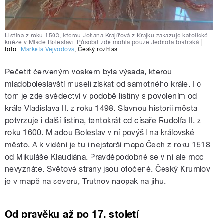
Listina z roku 1503, kterou Johana Krajířová z Krajku zakazuje katolické
kněze v Mladé Boleslavi. Působit zde mohla pouze Jednota bratrská
|
foto:
Markéta Vejvodová
,
Český rozhlas
Pečetit červeným voskem byla výsada, kterou
mladoboleslavští museli získat od samotného krále. I o
tom je zde svědectví v podobě listiny s povolením od
krále Vladislava II. z roku 1498. Slavnou historii města
potvrzuje i další listina, tentokrát od císaře Rudolfa II. z
roku 1600. Mladou Boleslav v ní povýšil na královské
město. A k vidění je tu i nejstarší mapa Čech z roku 1518
od Mikuláše Klaudiána. Pravděpodobně se v ní ale moc
nevyznáte. Světové strany jsou otočené. Český Krumlov
je v mapě na severu, Trutnov naopak na jihu.
Od pravěku až po 17. století