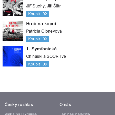
Jiří Suchý, Jiří Šlitr
Koupit
Hrob na kopci
Patricia Gibneyová
Koupit
1. Symfonická
Chinaski a SOČR live
Koupit
Český rozhlas
O nás
Válka na Ukrajině
Jak nás naladíte