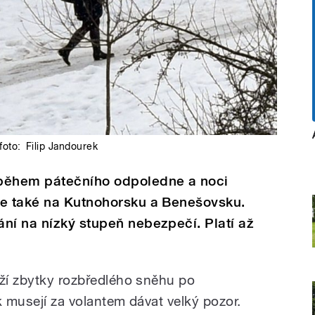
foto:
Filip Jandourek
 během pátečního odpoledne a noci
le také na Kutnohorsku a Benešovsku.
ní na nízký stupeň nebezpečí. Platí až
eží zbytky rozbředlého sněhu po
k musejí za volantem dávat velký pozor.