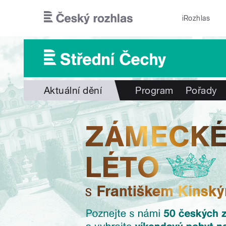
Přejít k hlavnímu obsahu
iRozhlas
Aktuální dění
Program
Pořady