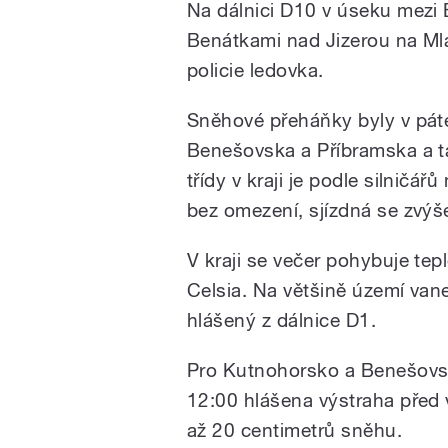
Na dálnici D10 v úseku mez
Benátkami nad Jizerou na Mla
policie ledovka.
Sněhové přeháňky byly v pát
Benešovska a Příbramska a tak
třídy v kraji je podle silničá
bez omezení, sjízdná se zvýš
V kraji se večer pohybuje tep
Celsia. Na většině území vane s
hlášený z dálnice D1.
Pro Kutnohorsko a Benešovsk
12:00 hlášena výstraha pře
až 20 centimetrů sněhu.