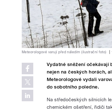
Meteorologové varují před náledím (ilustrační foto)
|
Vydatné sněžení očekávají
nejen na českých horách, a
Meteorologové vydali varová
do sobotního poledne.
Na středočeských silnicích l
chemickém ošetření, řidiči ta