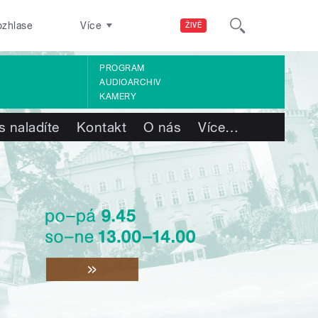
ozhlase
Více
ŽIVĚ
PROGRAM
AUDIOARCHIV
KAMERY
s naladíte
Kontakt
O nás
Více
…