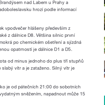
i Brandýsem nad Labem u Prahy a
doboleslavsku hrozí podle informací
ek vpodvečer hlášeny především z
é z dálnice D8. Většina silnic první
řů mokrá po chemickém ošetření a sjízdná
enou opatrností je dálnice D1 a D5.
lota od minus jednoho do plus tří stupňů
labý vítr a je zataženo. Silný vítr je
o je od pátečních 21:00 do sobotních
d vydatným sněžením, napadnout může 15