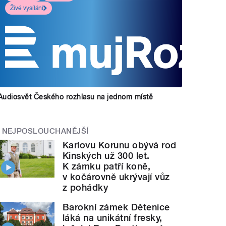
Živé vysílání
Audiosvět Českého rozhlasu na jednom místě
NEJPOSLOUCHANĚJŠÍ
Karlovu Korunu obývá rod
Kinských už 300 let.
K zámku patří koně,
v kočárovně ukrývají vůz
z pohádky
Barokní zámek Dětenice
láká na unikátní fresky,