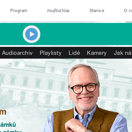
Program
mujRozhlas
Stanice
O r
Audioarchiv
Playlisty
Lidé
Kamery
Jak ná