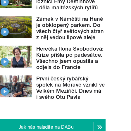
ložnici Emy Destinnové
i děla maltézských rytířů
Zámek v Náměšti na Hané
je obklopený parkem. Do
všech čtyř světových stran
z něj vedou lipové aleje
Herečka Ilona Svobodová:
Krize přišla po padesátce.
Všechno jsem opustila a
odjela do Francie
První český rybářský
spolek na Moravě vznikl ve
Velkém Meziříčí. Dnes má
i svého Otu Pavla
Jak nás naladíte na DABu