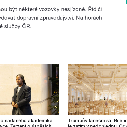
u být některé vozovky nesjízdné. Řidiči
ledovat dopravní zpravodajství. Na horách
é služby ČR.
t o nadaného akademika
Trumpův taneční sál Bílé
ovce. Tvrzení o úspěších
je zatím v nedohlednu. Od