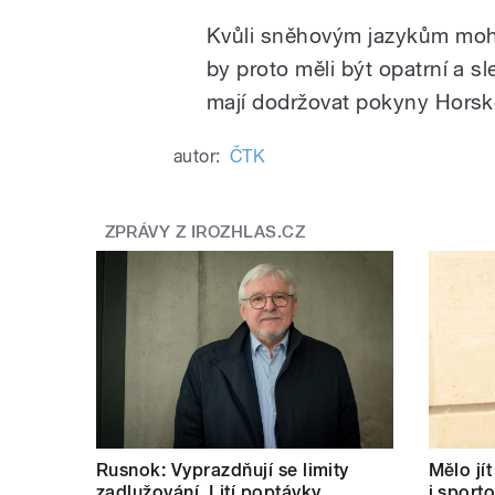
Kvůli sněhovým jazykům moho
by proto měli být opatrní a s
mají dodržovat pokyny Horsk
autor:
ČTK
ZPRÁVY Z IROZHLAS.CZ
Rusnok: Vyprazdňují se limity
Mělo jí
zadlužování. Lití poptávky
i sport