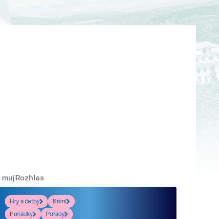
mujRozhlas
Hry a četby
Krimi
Pohádky
Pořady