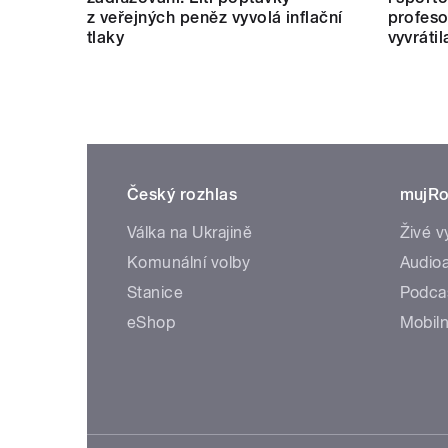
z veřejných peněz vyvolá inflační
profeso
tlaky
vyvrátil
Český rozhlas
mujRo
Válka na Ukrajině
Živé v
Komunální volby
Audioa
Stanice
Podca
eShop
Mobiln