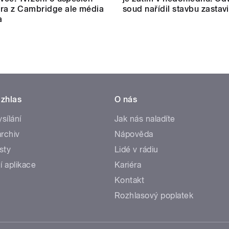
ra z Cambridge ale média
soud nařídil stavbu zastavi
a
zhlas
O nás
ysílání
Jak nás naladíte
rchiv
Nápověda
sty
Lidé v rádiu
í aplikace
Kariéra
Kontakt
Rozhlasový poplatek