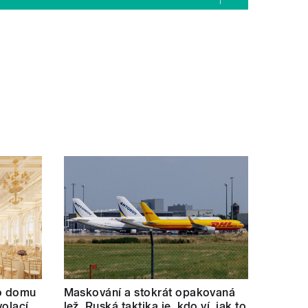
ho domu
Maskování a stokrát opakovaná
volací
lež. Ruská taktika je ‚kdo ví, jak to