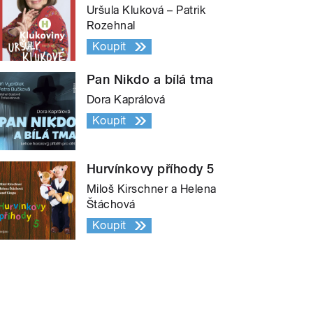
Uršula Kluková – Patrik
Rozehnal
Koupit
Pan Nikdo a bílá tma
Dora Kaprálová
Koupit
Hurvínkovy příhody 5
Miloš Kirschner a Helena
Štáchová
Koupit