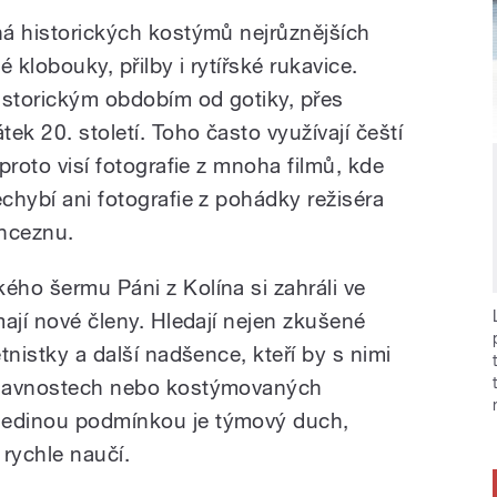
lná historických kostýmů nejrůznějších
é klobouky, přilby i rytířské rukavice.
istorickým obdobím od gotiky, přes
ek 20. století. Toho často využívají čeští
 proto visí fotografie z mnoha filmů, kde
echybí ani fotografie z pohádky režiséra
inceznu.
ého šermu Páni z Kolína si zahráli ve
mají nové členy. Hledají nejen zkušené
étnistky a další nadšence, kteří by s nimi
 slavnostech nebo kostýmovaných
Jedinou podmínkou je týmový duch,
 rychle naučí.