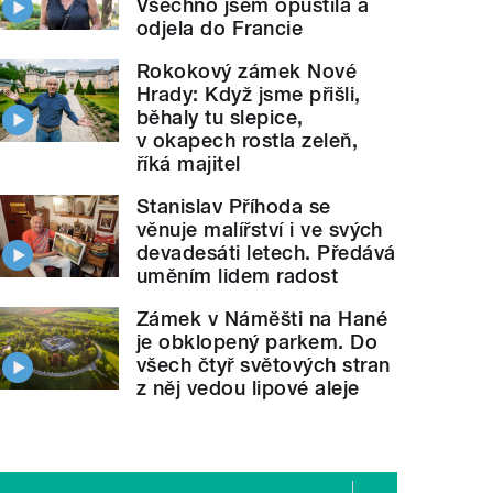
Všechno jsem opustila a
odjela do Francie
Rokokový zámek Nové
Hrady: Když jsme přišli,
běhaly tu slepice,
v okapech rostla zeleň,
říká majitel
Stanislav Příhoda se
věnuje malířství i ve svých
devadesáti letech. Předává
uměním lidem radost
Zámek v Náměšti na Hané
je obklopený parkem. Do
všech čtyř světových stran
z něj vedou lipové aleje