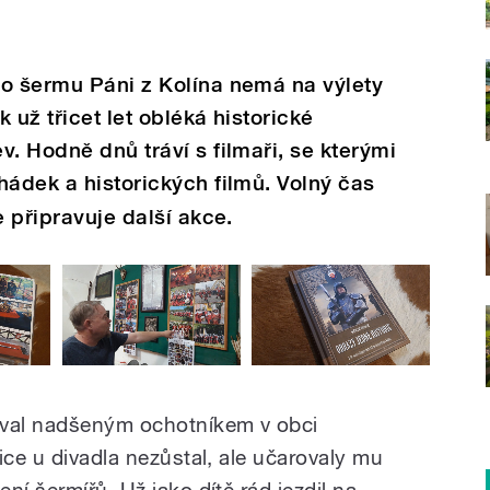
ho šermu Páni z Kolína nemá na výlety
 už třicet let obléká historické
. Hodně dnů tráví s filmaři, se kterými
hádek a historických filmů. Volný čas
e připravuje další akce.
ýval nadšeným ochotníkem v obci
ice u divadla nezůstal, ale učarovaly mu
ní šermířů. Už jako dítě rád jezdil na