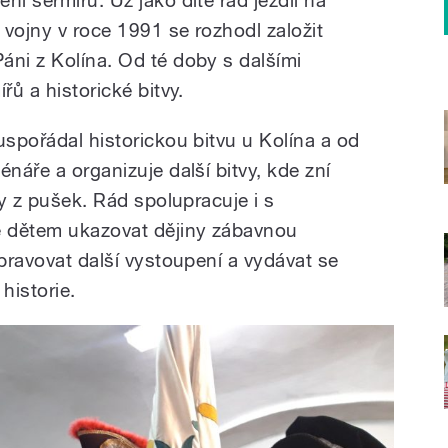
vojny v roce 1991 se rozhodl založit
áni z Kolína. Od té doby s dalšími
řů a historické bitvy.
uspořádal historickou bitvu u Kolína a od
énáře a organizuje další bitvy, kde zní
ly z pušek. Rád spolupracuje i s
e dětem ukazovat dějiny zábavnou
ipravovat další vystoupení a vydávat se
historie.