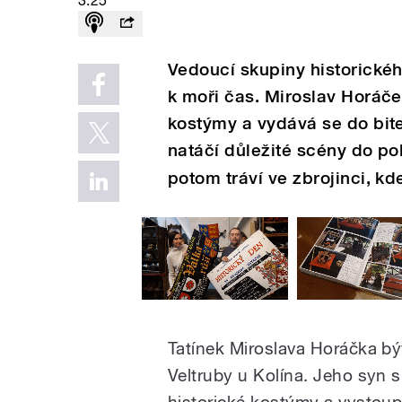
3:25
Vedoucí skupiny historické
k moři čas. Miroslav Horáček
kostýmy a vydává se do bitev
natáčí důležité scény do po
potom tráví ve zbrojinci, kd
Tatínek Miroslava Horáčka b
Veltruby u Kolína. Jeho syn s
historické kostýmy a vystoupe