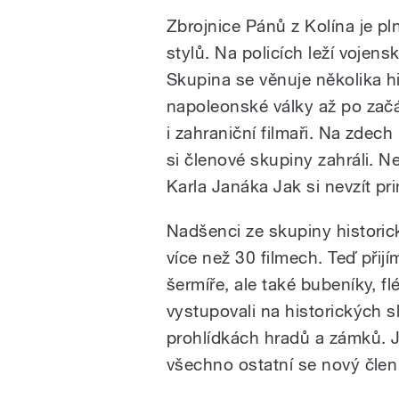
Zbrojnice Pánů z Kolína je p
stylů. Na policích leží vojensk
Skupina se věnuje několika h
napoleonské války až po začát
i zahraniční filmaři. Na zdech
si členové skupiny zahráli. N
Karla Janáka Jak si nevzít pr
Nadšenci ze skupiny historick
více než 30 filmech. Teď přijí
šermíře, ale také bubeníky, fl
vystupovali na historických
prohlídkách hradů a zámků. 
všechno ostatní se nový člen