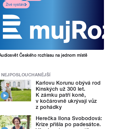
Živé vysílání
Audiosvět Českého rozhlasu na jednom místě
NEJPOSLOUCHANĚJŠÍ
Karlovu Korunu obývá rod
Kinských už 300 let.
K zámku patří koně,
v kočárovně ukrývají vůz
z pohádky
Herečka Ilona Svobodová:
Krize přišla po padesátce.