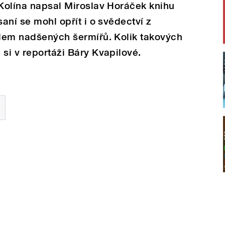
 Kolína napsal Miroslav Horáček knihu
saní se mohl opřít i o svědectví z
olem nadšených šermířů. Kolik takových
 si v reportáži Báry Kvapilové.