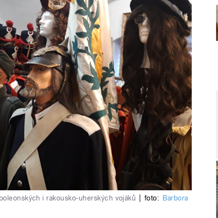
apoleonských i rakousko-uherských vojáků
|
foto:
Barbora