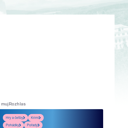
mujRozhlas
Hry a četby
Krimi
Pohádky
Pořady