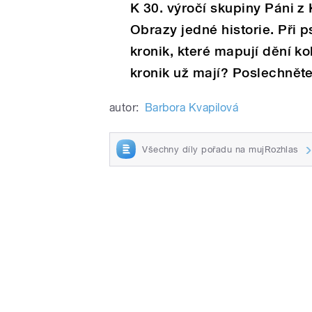
K 30. výročí skupiny Páni z
Obrazy jedné historie. Při p
kronik, které mapují dění k
kronik už mají? Poslechněte
autor:
Barbora Kvapilová
Všechny díly pořadu na mujRozhlas