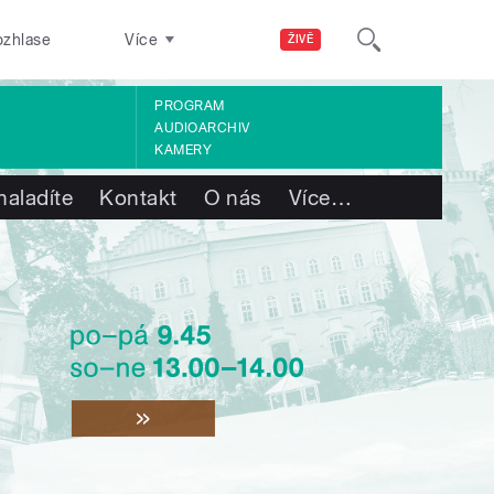
ozhlase
Více
ŽIVĚ
PROGRAM
AUDIOARCHIV
KAMERY
naladíte
Kontakt
O nás
Více
…