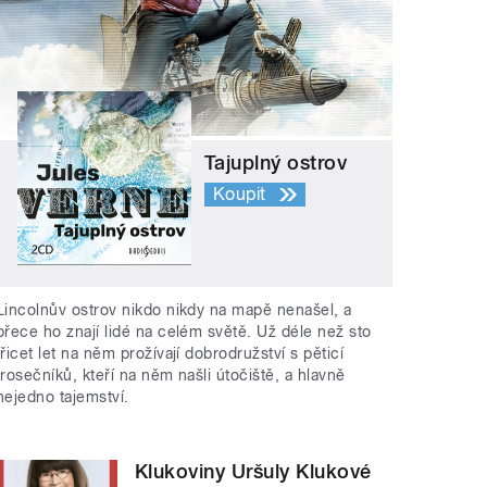
Tajuplný ostrov
Koupit
Lincolnův ostrov nikdo nikdy na mapě nenašel, a
přece ho znají lidé na celém světě. Už déle než sto
třicet let na něm prožívají dobrodružství s pěticí
trosečníků, kteří na něm našli útočiště, a hlavně
nejedno tajemství.
Klukoviny Uršuly Klukové