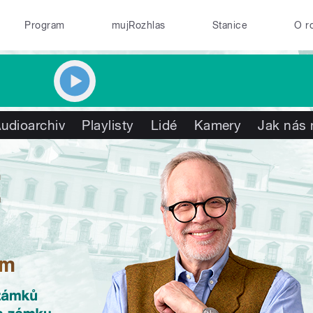
Program
mujRozhlas
Stanice
O r
udioarchiv
Playlisty
Lidé
Kamery
Jak nás 