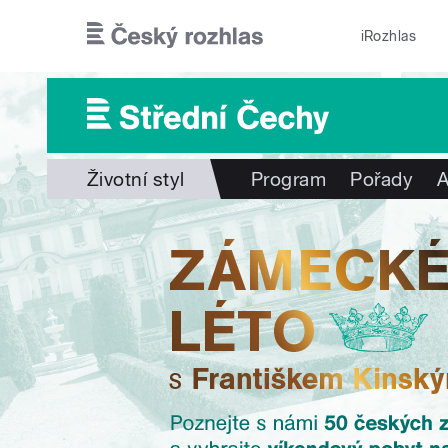
Přejít k hlavnímu obsahu
iRozhlas
Životní styl
Program
Pořady
A