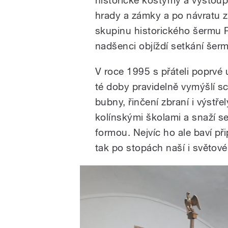
hrady a zámky a po návratu z 
skupinu historického šermu P
nadšenci objíždí setkání šermí
V roce 1995 s přáteli poprvé 
té doby pravidelně vymýšlí sc
bubny, řinčení zbraní i výstře
kolínskými školami a snaží s
formou. Nejvíc ho ale baví př
tak po stopách naší i světové 