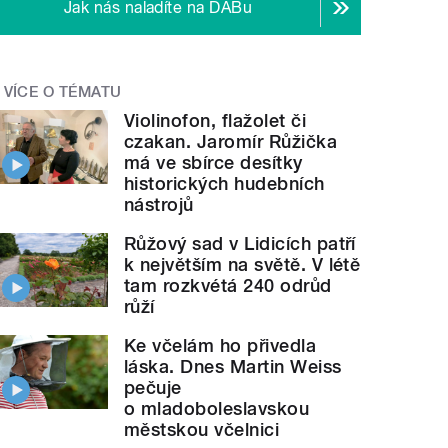
Jak nás naladíte na DABu
VÍCE O TÉMATU
Violinofon, flažolet či
czakan. Jaromír Růžička
má ve sbírce desítky
historických hudebních
nástrojů
Růžový sad v Lidicích patří
k největším na světě. V létě
tam rozkvétá 240 odrůd
růží
Ke včelám ho přivedla
láska. Dnes Martin Weiss
pečuje
o mladoboleslavskou
městskou včelnici