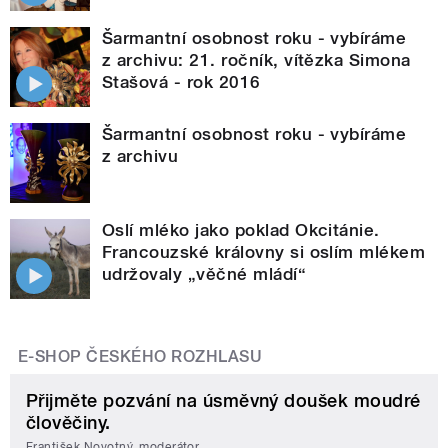
Šarmantní osobnost roku - vybíráme
z archivu: 21. ročník, vítězka Simona
Stašová - rok 2016
Šarmantní osobnost roku - vybíráme
z archivu
Oslí mléko jako poklad Okcitánie.
Francouzské královny si oslím mlékem
udržovaly „věčné mládí“
E-SHOP ČESKÉHO ROZHLASU
Přijměte pozvání na úsměvný doušek moudré
člověčiny.
František Novotný, moderátor