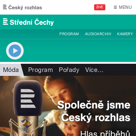
Přejít k hlavnímu obsahu
MENU
ŽIVĚ
PROGRAM
AUDIOARCHIV
KAMERY
Móda
Program
Pořady
Více
…