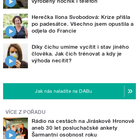
vyrobený nočník i telefon
Herečka Ilona Svobodová: Krize přišla
po padesátce. Všechno jsem opustila a
odjela do Francie
Díky čichu umíme vycítit i stav jiného
člověka. Jak čich trénovat a kdy je
výhoda necítit?
Jak nás naladíte na DABu
VÍCE Z POŘADU
Rádio na cestách na Jiráskově Hronově
aneb 30 let posluchačské ankety
Šarmantní osobnost roku