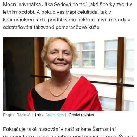
Módní návrhářka Jitka Šedová poradí, jaké šperky zvolit v
letním období. A pokud vás trápí celulitida, tak v
kosmetickém rádci představíme některé nové metody v
odstraňování takzvané pomerančové kůže.
Regina Rázlová
|
foto:
Adam Kebrt
,
Český rozhlas
Pokračuje také hlasování v naší anketě Šarmantní
osobnost roku a tak jednoho z posluchačů v konci Šarmu