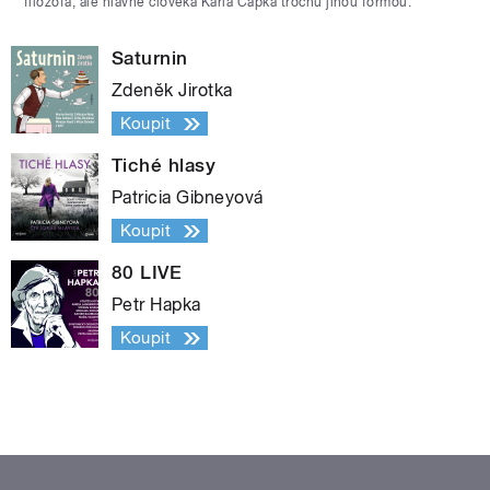
filozofa, ale hlavně člověka Karla Čapka trochu jinou formou.
Saturnin
Zdeněk Jirotka
Koupit
Tiché hlasy
Patricia Gibneyová
Koupit
80 LIVE
Petr Hapka
Koupit