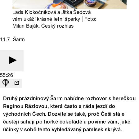
Lada Klokočníková a Jitka Šedová
vám ukáží krásné letní šperky | Foto:
Milan Baják
, Český rozhlas
11.7. Šarm
55:26
Druhý prázdninový Šarm nabídne rozhovor s herečkou
Reginou Rázlovou, která často a ráda jezdí do
východních Čech. Dozvíte se také, proč Češi stále
častějí sahají po hořké čokoládě a povíme vám, jaké
účinky v sobě tento vyhledávaný pamlsek skrývá.