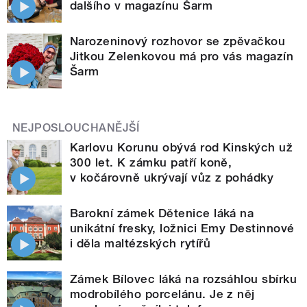
dalšího v magazínu Šarm
Narozeninový rozhovor se zpěvačkou
Jitkou Zelenkovou má pro vás magazín
Šarm
NEJPOSLOUCHANĚJŠÍ
Karlovu Korunu obývá rod Kinských už
300 let. K zámku patří koně,
v kočárovně ukrývají vůz z pohádky
Barokní zámek Dětenice láká na
unikátní fresky, ložnici Emy Destinnové
i děla maltézských rytířů
Zámek Bílovec láká na rozsáhlou sbírku
modrobílého porcelánu. Je z něj