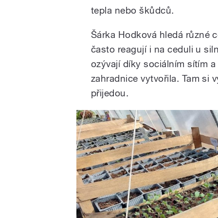
tepla nebo škůdců.
Šárka Hodková hledá různé ce
často reagují i na ceduli u si
ozývají díky sociálním sítím 
zahradnice vytvořila. Tam si 
přijedou.