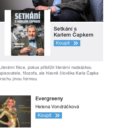
Setkání s
Karlem Čapkem
Koupit
Literární fikce, pokus přiblížit literární nadsázkou
spisovatele, filozofa, ale hlavně člověka Karla Čapka
trochu jinou formou.
Evergreeny
Helena Vondráčková
Koupit