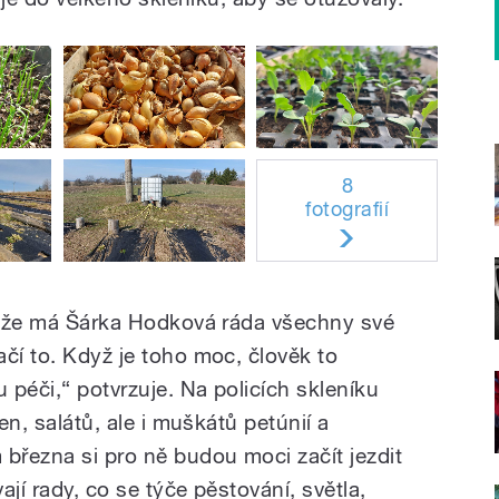
8
fotografií
otože má Šárka Hodková ráda všechny své
čí to. Když je toho moc, člověk to
péči,“ potvrzuje. Na policích skleníku
ben, salátů, ale i muškátů petúnií a
 března si pro ně budou moci začít jezdit
jí rady, co se týče pěstování, světla,