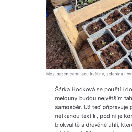
Mezi sazenicemi jsou květiny, zelenina i by
Šárka Hodková se pouští i d
melouny budou největším tahá
samosběr. Už teď připravuje
netkanou textilii, pod ní je 
biokvalitě a dřevěné uhlí, kte