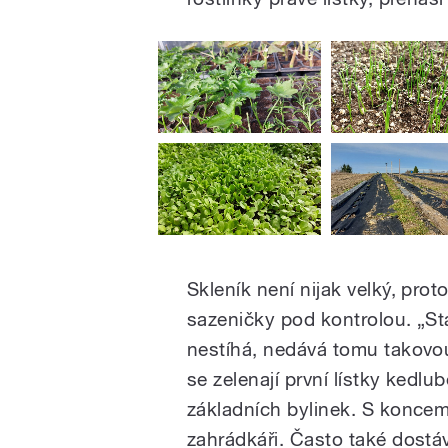
Skleník není nijak velký, pr
sazeničky pod kontrolou. „Sta
nestíhá, nedává tomu takovou 
se zelenají první lístky kedlu
základních bylinek. S koncem
zahrádkáři. Často také dostáva