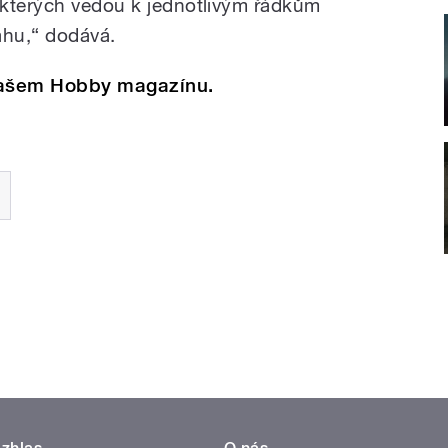
 kterých vedou k jednotlivým řádkům
hu,“ dodává.
 našem Hobby magazínu.