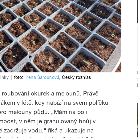
linky
|
foto:
Irena Šarounová
,
Český rozhlas
o roubování okurek a melounů. Právě
kem v létě, kdy nabízí na svém políčku
 pro melouny půdu. „Mám na poli
kompost, v něm je granulovaný hnůj v
ré zadržuje vodu,“ říká a ukazuje na