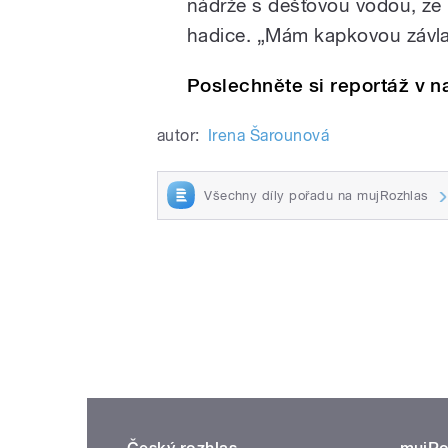
nádrže s dešťovou vodou, ze
hadice. „Mám kapkovou závla
Poslechněte si reportáž v
autor:
Irena Šarounová
Všechny díly pořadu na mujRozhlas