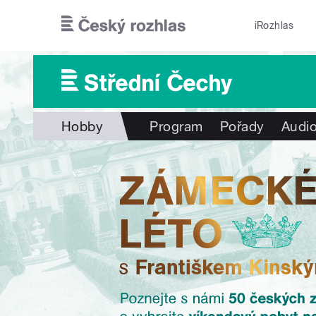
Přejít k hlavnímu obsahu
iRozhlas
Hobby
Program
Pořady
Audio