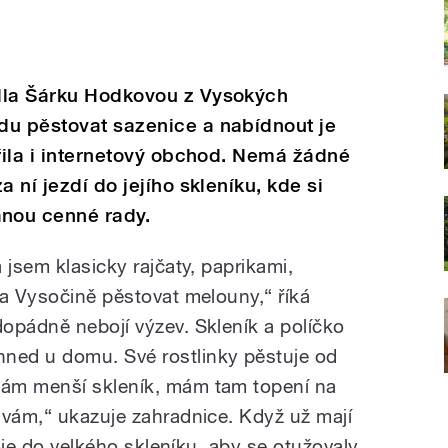
dla Šárku Hodkovou z Vysokých
du pěstovat sazenice a nabídnout je
ořila i internetový obchod. Nemá žádné
 ní jezdí do jejího skleníku, kde si
nou cenné rady.
 jsem klasicky rajčaty, paprikami,
na Vysočině pěstovat melouny,“ říká
opádně nebojí výzev. Skleník a políčko
ed u domu. Své rostlinky pěstuje od
ám menší skleník, mám tam topení na
ávám,“ ukazuje zahradnice. Když už mají
í je do velkého skleníku, aby se otužovaly.