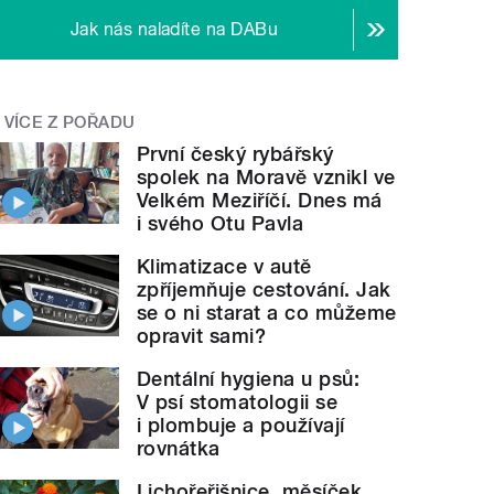
Jak nás naladíte na DABu
VÍCE Z POŘADU
První český rybářský
spolek na Moravě vznikl ve
Velkém Meziříčí. Dnes má
i svého Otu Pavla
Klimatizace v autě
zpříjemňuje cestování. Jak
se o ni starat a co můžeme
opravit sami?
Dentální hygiena u psů:
V psí stomatologii se
i plombuje a používají
rovnátka
Lichořeřišnice, měsíček,