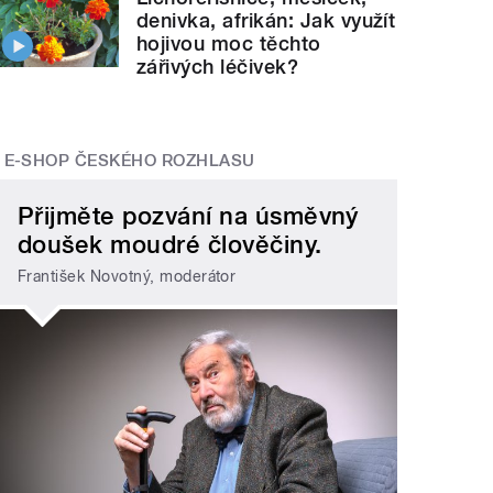
denivka, afrikán: Jak využít
hojivou moc těchto
zářivých léčivek?
E-SHOP ČESKÉHO ROZHLASU
Přijměte pozvání na úsměvný
doušek moudré člověčiny.
František Novotný, moderátor