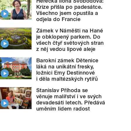
Herečka Ilona Svobodová:
Krize přišla po padesátce.
Všechno jsem opustila a
odjela do Francie
Zámek v Náměšti na Hané
je obklopený parkem. Do
všech čtyř světových stran
z něj vedou lipové aleje
Barokní zámek Dětenice
láká na unikátní fresky,
ložnici Emy Destinnové
i děla maltézských rytířů
Stanislav Příhoda se
věnuje malířství i ve svých
devadesáti letech. Předává
uměním lidem radost