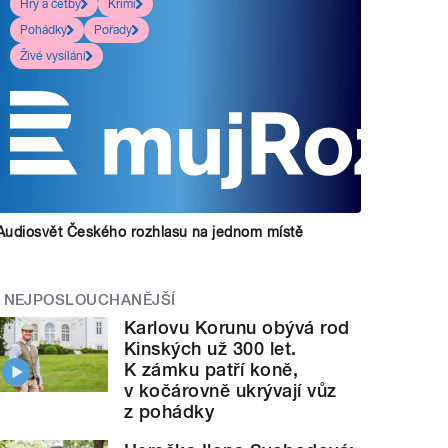
Hry a četby
Krimi
Pohádky
Pořady
Živé vysílání
Audiosvět Českého rozhlasu na jednom místě
NEJPOSLOUCHANĚJŠÍ
Karlovu Korunu obývá rod
Kinských už 300 let.
K zámku patří koně,
v kočárovně ukrývají vůz
z pohádky