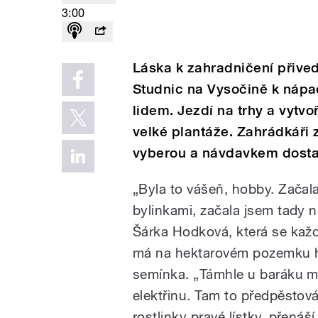
3:00
Láska k zahradničení přive
Studnic na Vysočině k nápa
lidem. Jezdí na trhy a vytv
velké plantáže. Zahrádkáři za
vyberou a návdavkem dosta
„Byla to vášeň, hobby. Začala
bylinkami, začala jsem tady 
Šárka Hodková, která se každ
má na hektarovém pozemku hn
semínka. „Támhle u baráku m
elektřinu. Tam to předpěstov
rostlinky pravé lístky, přenáš