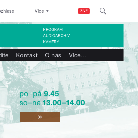
ozhlase
Více
ŽIVĚ
PROGRAM
AUDIOARCHIV
KAMERY
díte
Kontakt
O nás
Více
…