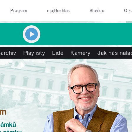
Program
mujRozhlas
Stanice
O r
archiv
Playlisty
Lidé
Kamery
Jak nás nala