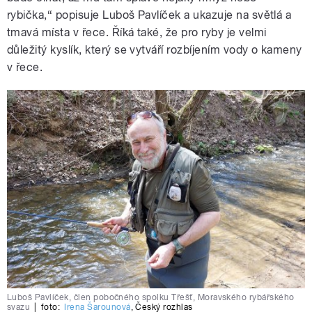
rybička,“ popisuje Luboš Pavlíček a ukazuje na světlá a
tmavá místa v řece. Říká také, že pro ryby je velmi
důležitý kyslík, který se vytváří rozbíjením vody o kameny
v řece.
Luboš Pavlíček, člen pobočného spolku Třešť, Moravského rybářského
svazu
|
foto:
Irena Šarounová
,
Český rozhlas