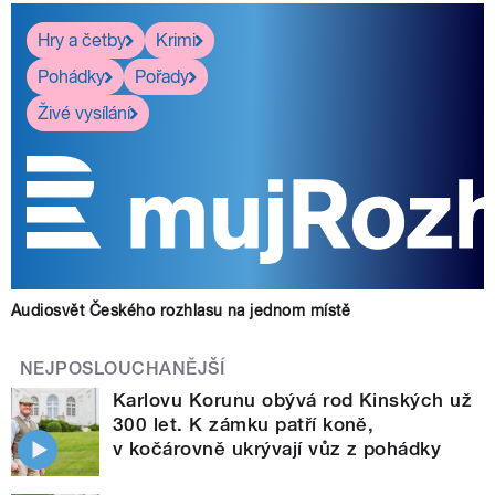
Hry a četby
Krimi
Pohádky
Pořady
Živé vysílání
Audiosvět Českého rozhlasu na jednom místě
NEJPOSLOUCHANĚJŠÍ
Karlovu Korunu obývá rod Kinských už
300 let. K zámku patří koně,
v kočárovně ukrývají vůz z pohádky