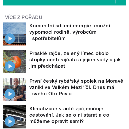
VÍCE Z POŘADU
Komunitní sdílení energie umožní
vypomoci rodině, výrobcům
i spotřebitelům
Prasklé rajče, zelený límec okolo
stopky aneb rajčata a jejich vady a jak
jim předcházet
První český rybářský spolek na Moravě
vznikl ve Velkém Meziříčí. Dnes má
i svého Otu Pavla
Klimatizace v autě zpříjemňuje
cestování. Jak se o ni starat a co
můžeme opravit sami?