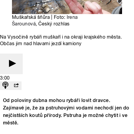
Muškařská šňůra | Foto:
Irena
Šarounová
, Český rozhlas
Na Vysočině rybáři muškaří i na okraji krajského města.
Občas jim nad hlavami jezdí kamiony
3:00
Od poloviny dubna mohou rybáři lovit dravce.
Zajímavé je, že za pstruhovými vodami nechodí jen do
nejčistších koutů přírody. Pstruha je možné chytit i ve
městě.