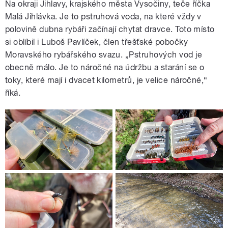
Na okraji Jihlavy, krajského města Vysočiny, teče říčka
Malá Jihlávka. Je to pstruhová voda, na které vždy v
polovině dubna rybáři začínají chytat dravce. Toto místo
si oblíbil i Luboš Pavlíček, člen třešťské pobočky
Moravského rybářského svazu. „Pstruhových vod je
obecně málo. Je to náročné na údržbu a starání se o
toky, které mají i dvacet kilometrů, je velice náročné,“
říká.