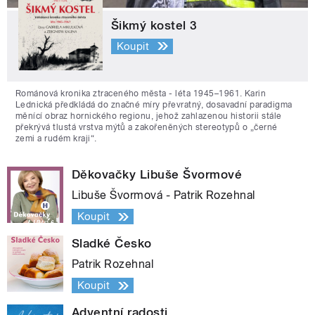
Šikmý kostel 3
Koupit
Románová kronika ztraceného města - léta 1945–1961. Karin
Lednická předkládá do značné míry převratný, dosavadní paradigma
měnící obraz hornického regionu, jehož zahlazenou historii stále
překrývá tlustá vrstva mýtů a zakořeněných stereotypů o „černé
zemi a rudém kraji“.
Děkovačky Libuše Švormové
Libuše Švormová - Patrik Rozehnal
Koupit
Sladké Česko
Patrik Rozehnal
Koupit
Adventní radosti