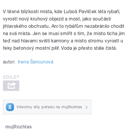
V těsné blízkosti místa, kde Luboš Pavlíček léta rybaří,
vyrostl nový kruhový objezd a most, jako součásti
jihlavského obchvatu. Ani to rybářům nezabránilo chodit
na svá místa. Jen se musí smířit s tím, že místo ticha jim
teď nad hlavami sviští kamiony a místo stromu vyrostl u
řeky betonový mostní pilíř. Voda je přesto stále čistá.
autor:
Irena Šarounová
Všechny díly pořadu na mujRozhlas
mujRozhlas