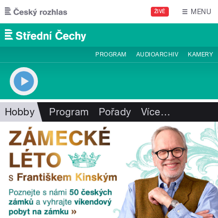
Přejít k hlavnímu obsahu
MENU
ŽIVĚ
PROGRAM
AUDIOARCHIV
KAMERY
Hobby
Program
Pořady
Více
…