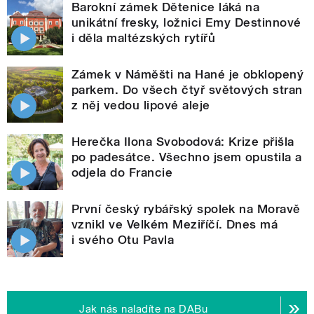
Barokní zámek Dětenice láká na
unikátní fresky, ložnici Emy Destinnové
i děla maltézských rytířů
Zámek v Náměšti na Hané je obklopený
parkem. Do všech čtyř světových stran
z něj vedou lipové aleje
Herečka Ilona Svobodová: Krize přišla
po padesátce. Všechno jsem opustila a
odjela do Francie
První český rybářský spolek na Moravě
vznikl ve Velkém Meziříčí. Dnes má
i svého Otu Pavla
Jak nás naladíte na DABu