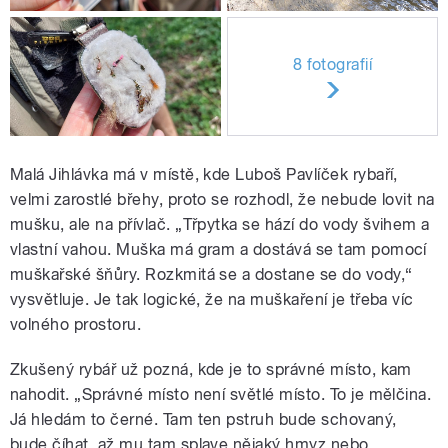
8 fotografií
Malá Jihlávka má v místě, kde Luboš Pavlíček rybaří,
velmi zarostlé břehy, proto se rozhodl, že nebude lovit na
mušku, ale na přívlač. „Třpytka se hází do vody švihem a
vlastní vahou. Muška má gram a dostává se tam pomocí
muškařské šňůry. Rozkmitá se a dostane se do vody,“
vysvětluje. Je tak logické, že na muškaření je třeba víc
volného prostoru.
Zkušený rybář už pozná, kde je to správné místo, kam
nahodit. „Správné místo není světlé místo. To je mělčina.
Já hledám to černé. Tam ten pstruh bude schovaný,
bude číhat, až mu tam splave nějaký hmyz nebo