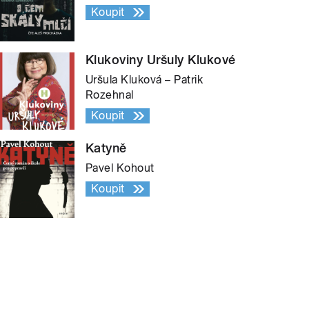
Koupit
Klukoviny Uršuly Klukové
Uršula Kluková – Patrik
Rozehnal
Koupit
Katyně
Pavel Kohout
Koupit