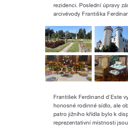
rezidenci. Poslední úpravy z
arcivévody Františka Ferdinan
František Ferdinand d´Este v
honosné rodinné sídlo, ale ob
patro jižního křídla bylo k d
reprezentativní místnosti jso