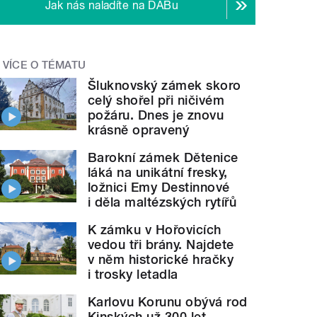
Jak nás naladíte na DABu
VÍCE O TÉMATU
Šluknovský zámek skoro
celý shořel při ničivém
požáru. Dnes je znovu
krásně opravený
Barokní zámek Dětenice
láká na unikátní fresky,
ložnici Emy Destinnové
i děla maltézských rytířů
K zámku v Hořovicích
vedou tři brány. Najdete
v něm historické hračky
i trosky letadla
Karlovu Korunu obývá rod
Kinských už 300 let.