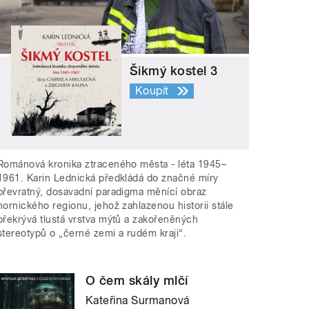
Šikmý kostel 3
Koupit
Románová kronika ztraceného města - léta 1945–
1961. Karin Lednická předkládá do značné míry
převratný, dosavadní paradigma měnící obraz
hornického regionu, jehož zahlazenou historii stále
překrývá tlustá vrstva mýtů a zakořeněných
stereotypů o „černé zemi a rudém kraji“.
O čem skály mlčí
Kateřina Surmanová