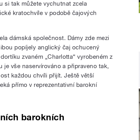
 si tak můžete vychutnat zcela
ické kratochvíle v podobě čajových
ela dámská společnost. Dámy zde mezi
libou popíjely anglický čaj ochucený
 dortíku zvaném „Charlotta“ vyrobeném z
 je vše naservírováno a připraveno tak,
t každou chvíli přijít. Ještě větší
eká přímo v reprezentativní barokní
álních barokních