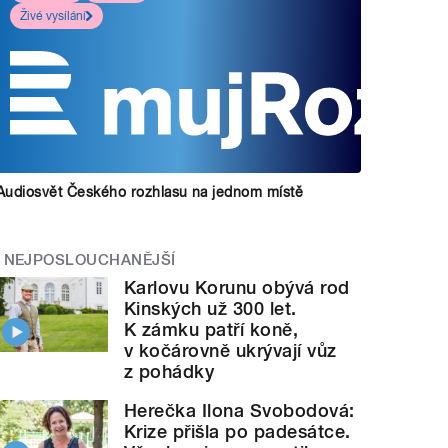
Živé vysílání
Audiosvět Českého rozhlasu na jednom místě
NEJPOSLOUCHANĚJŠÍ
Karlovu Korunu obývá rod
Kinských už 300 let.
K zámku patří koně,
v kočárovně ukrývají vůz
z pohádky
Herečka Ilona Svobodová:
Krize přišla po padesátce.