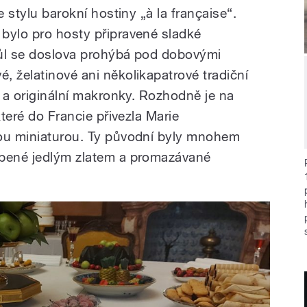
e stylu barokní hostiny „à la française“.
bylo pro hosty připravené sladké
tůl se doslova prohýbá pod dobovými
, želatinové ani několikapatrové tradiční
y a originální makronky. Rozhodně je na
které do Francie přivezla Marie
nou miniaturou. Ty původní byly mnohem
obené jedlým zlatem a promazávané