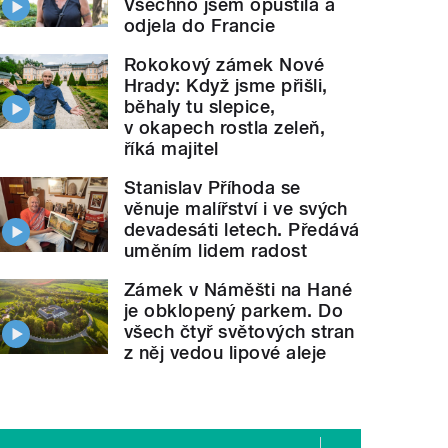
Všechno jsem opustila a
odjela do Francie
Rokokový zámek Nové
Hrady: Když jsme přišli,
běhaly tu slepice,
v okapech rostla zeleň,
říká majitel
Stanislav Příhoda se
věnuje malířství i ve svých
devadesáti letech. Předává
uměním lidem radost
Zámek v Náměšti na Hané
je obklopený parkem. Do
všech čtyř světových stran
z něj vedou lipové aleje