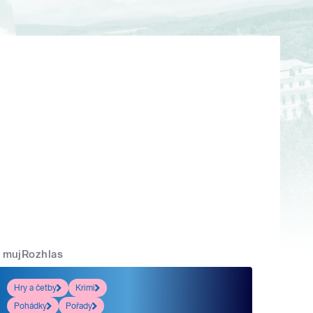
mujRozhlas
Hry a četby
Krimi
Pohádky
Pořady