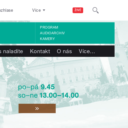
ozhlase
Více
ŽIVĚ
PROGRAM
AUDIOARCHIV
KAMERY
 naladíte
Kontakt
O nás
Více
…