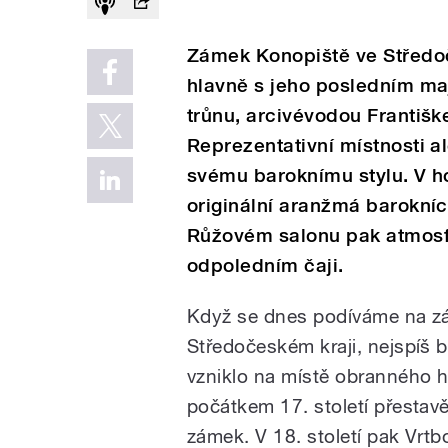
Zámek Konopiště ve Středo
hlavně s jeho posledním m
trůnu, arcivévodou Františ
Reprezentativní místnosti a
svému baroknímu stylu. V ho
originální aranžmá barokních
Růžovém salonu pak atmosf
odpoledním čaji.
Když se dnes podíváme na z
Středočeském kraji, nejspíš b
vzniklo na místě obranného h
počátkem 17. století přestav
zámek. V 18. století pak Vrt