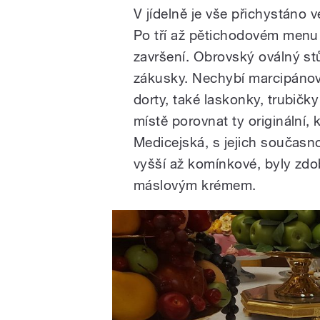
V jídelně je vše přichystáno v
Po tří až pětichodovém menu 
završení. Obrovský oválný s
zákusky. Nechybí marcipánové
dorty, také laskonky, trubičk
místě porovnat ty originální, 
Medicejská, s jejich součas
vyšší až komínkové, byly zd
máslovým krémem.