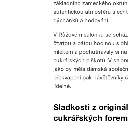
základního zámeckého okruhu
autentickou atmosféru šlecht
dýchánků a hodování.
V Růžovém salonku se scház
čtvrtou a pátou hodinou s ob
mlékem a pochutnávaly si na
cukrářských piškotů. V salonu
jako by měla dámská společnos
překvapení pak návštěvníky č
jídelně.
Sladkosti z origin
cukrářských forem