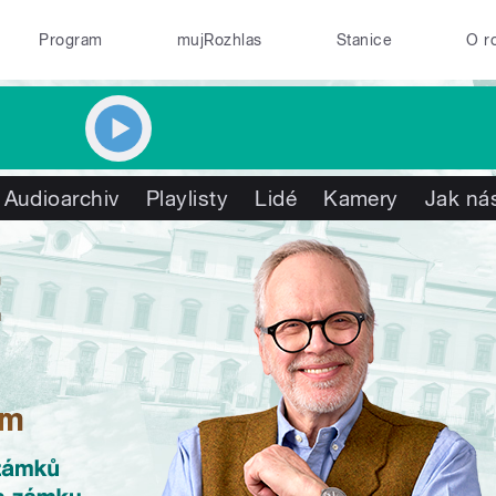
Program
mujRozhlas
Stanice
O r
Audioarchiv
Playlisty
Lidé
Kamery
Jak nás