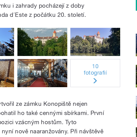
ámku i zahrady pocházejí z doby
da d´Este z počátku 20. století.
10
fotografií
ytvořil ze zámku Konopiště nejen
ohatil ho také cennými sbírkami. První
ispozici vzácným hostům. Tyto
u nyní nově naaranžovány. Při návštěvě