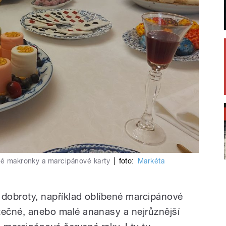
oké makronky a marcipánové karty
|
foto:
Markéta
ší dobroty, například oblíbené marcipánové
utečné, anebo malé ananasy a nejrůznější