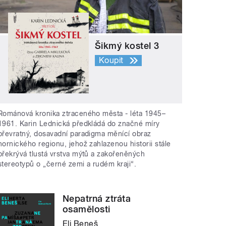
Šikmý kostel 3
Koupit
Románová kronika ztraceného města - léta 1945–
1961. Karin Lednická předkládá do značné míry
převratný, dosavadní paradigma měnící obraz
hornického regionu, jehož zahlazenou historii stále
překrývá tlustá vrstva mýtů a zakořeněných
stereotypů o „černé zemi a rudém kraji“.
Nepatrná ztráta
osamělosti
Eli Beneš