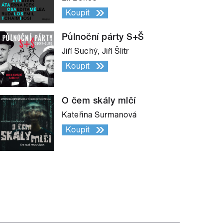
Koupit
Půlnoční párty S+Š
Jiří Suchý, Jiří Šlitr
Koupit
O čem skály mlčí
Kateřina Surmanová
Koupit