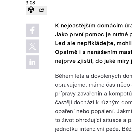
3:08
K nejčastějším domácím úra
Jako první pomoc je nutné p
Led ale nepřikládejte, mohl
Opatrně i s nanášením mast
nejprve zjistit, do jaké mír
Během léta a dovolených do
opravujeme, máme čas něco d
přípravy zavařenin a kompo
častěji dochází k různým dom
opaření nebo popálení. Jakmil
to život ohrožující situace a
jednotku intenzivní péče. Bě