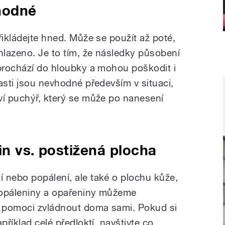
hodné
řikládejte hned. Může se použít až poté,
lazeno. Je to tím, že následky působení
 prochází do hloubky a mohou poškodit i
asti jsou nevhodné především v situaci,
ví puchýř, který se může po nanesení
in vs. postižená plocha
 nebo popálení, ale také o plochu kůže,
popáleniny a opařeniny můžeme
 pomoci zvládnout doma sami. Pokud si
příklad celé předloktí, navštivte co