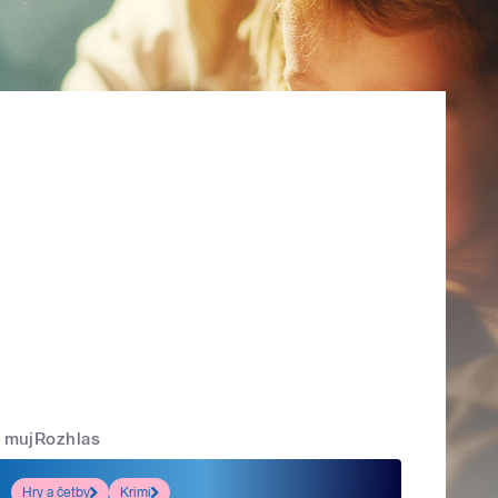
mujRozhlas
Hry a četby
Krimi