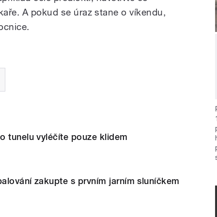
ékaře. A pokud se úraz stane o víkendu,
ocnice.
o tunelu vyléčíte pouze klidem
palování zakupte s prvním jarním sluníčkem