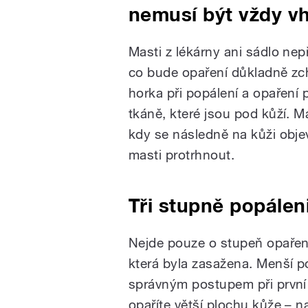
nemusí být vždy v
Masti z lékárny ani sádlo nep
co bude opaření důkladně zch
horka při popálení a opaření
tkáně, které jsou pod kůží. M
kdy se následně na kůži obje
masti protrhnout.
Tři stupně popálen
Nejde pouze o stupeň opaření
která byla zasažena. Menší 
správným postupem při první
opaříte větší plochu kůže – na