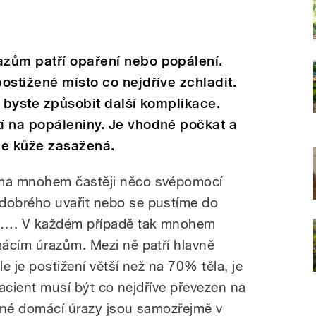
zům patří opaření nebo popálení.
ostižené místo co nejdříve zchladit.
i byste způsobit další komplikace.
í na popáleniny. Je vhodné počkat a
y je kůže zasažená.
ma mnohem častěji něco svépomocí
obrého uvařit nebo se pustíme do
tů…. V každém případě tak mnohem
ácím úrazům. Mezi ně patří hlavně
e je postižení větší než na 70% těla, je
 pacient musí být co nejdříve převezen na
žné domácí úrazy jsou samozřejmě v