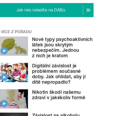
Jak nás naladíte na DABu
VÍCE Z POŘADU
Nové typy psychoaktivních
látek jsou skrytým
nebezpečím. Jednou
z nich je kratom
Digitální závislost je
problémem současné
doby. Jak ohlídat, aby jí
dítě nepropadlo?
Nikotin škodí našemu
zdraví v jakékoliv formě
Závislost na alkoholu