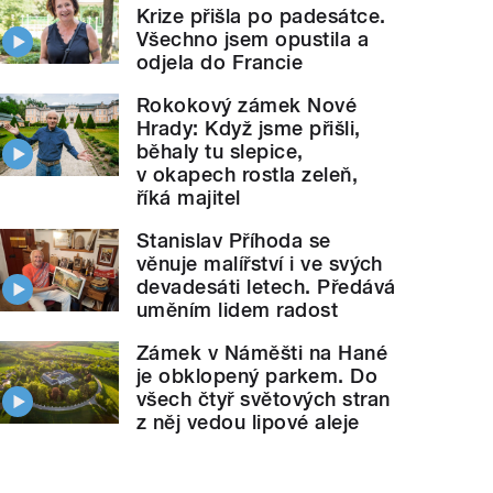
Krize přišla po padesátce.
Všechno jsem opustila a
odjela do Francie
Rokokový zámek Nové
Hrady: Když jsme přišli,
běhaly tu slepice,
v okapech rostla zeleň,
říká majitel
Stanislav Příhoda se
věnuje malířství i ve svých
devadesáti letech. Předává
uměním lidem radost
Zámek v Náměšti na Hané
je obklopený parkem. Do
všech čtyř světových stran
z něj vedou lipové aleje