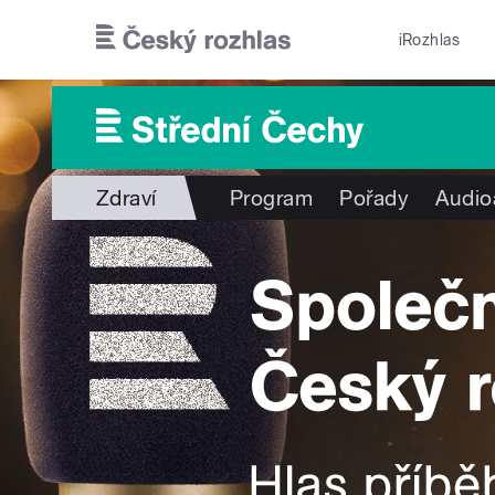
Přejít k hlavnímu obsahu
iRozhlas
Zdraví
Program
Pořady
Audio