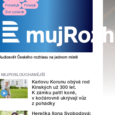
Pohádky
Pořady
Živé vysílání
Audiosvět Českého rozhlasu na jednom místě
NEJPOSLOUCHANĚJŠÍ
Karlovu Korunu obývá rod
Kinských už 300 let.
K zámku patří koně,
v kočárovně ukrývají vůz
z pohádky
Herečka Ilona Svobodová: