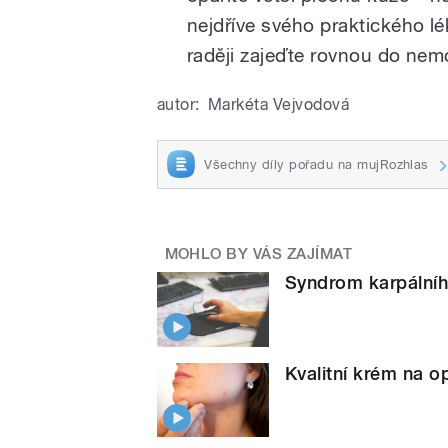
nejdříve svého praktického l
raději zajeďte rovnou do nem
autor:
Markéta Vejvodová
Všechny díly pořadu na mujRozhlas
MOHLO BY VÁS ZAJÍMAT
Syndrom karpálníh
Kvalitní krém na o