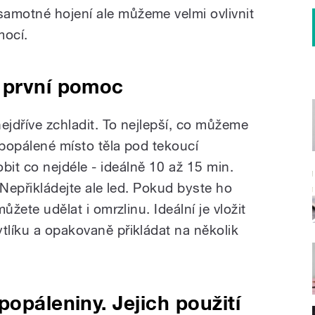
amotné hojení ale můžeme velmi ovlivnit
mocí.
 první pomoc
ejdříve zchladit. To nejlepší, co můžeme
t popálené místo těla pod tekoucí
it co nejdéle - ideálně 10 až 15 min.
. Nepřikládejte ale led. Pokud byste ho
můžete udělat i omrzlinu. Ideální je vložit
tlíku a opakovaně přikládat na několik
opáleniny. Jejich použití