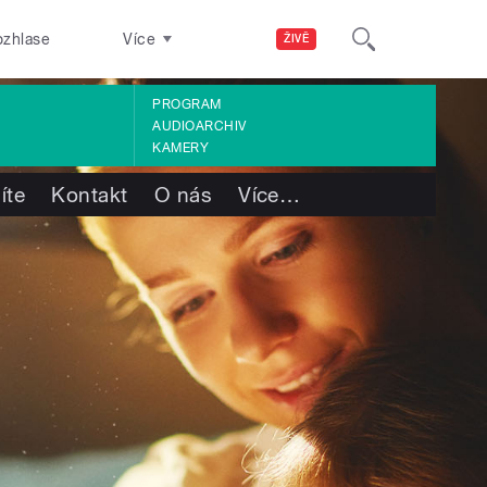
ozhlase
Více
ŽIVĚ
PROGRAM
AUDIOARCHIV
KAMERY
íte
Kontakt
O nás
Více
…