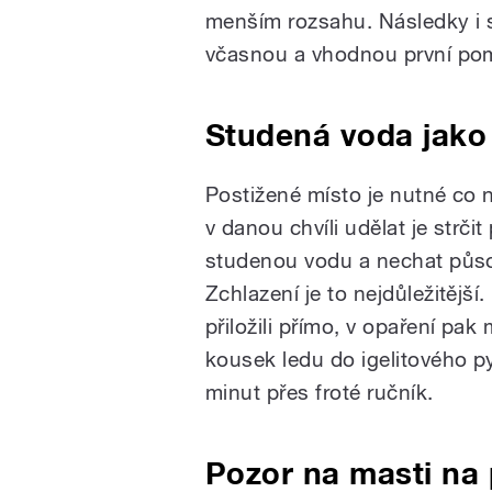
menším rozsahu. Následky i s
včasnou a vhodnou první po
Studená voda jako
Postižené místo je nutné co n
v danou chvíli udělat je strči
studenou vodu a nechat působ
Zchlazení je to nejdůležitější
přiložili přímo, v opaření pak 
kousek ledu do igelitového py
minut přes froté ručník.
Pozor na masti na p