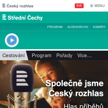
Přejít k hlavnímu obsahu
MENU
ŽIVĚ
PROGRAM
AUDIOARCHIV
KAMERY
Cestování
Program
Pořady
Více
…