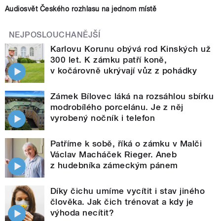
Audiosvět Českého rozhlasu na jednom místě
NEJPOSLOUCHANĚJŠÍ
Karlovu Korunu obývá rod Kinských už
300 let. K zámku patří koně,
v kočárovně ukrývají vůz z pohádky
Zámek Bílovec láká na rozsáhlou sbírku
modrobílého porcelánu. Je z něj
vyrobený nočník i telefon
Patříme k sobě, říká o zámku v Malči
Václav Macháček Rieger. Aneb
z hudebníka zámeckým pánem
Díky čichu umíme vycítit i stav jiného
člověka. Jak čich trénovat a kdy je
výhoda necítit?