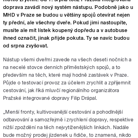
doprava zavádí nový systém nástupu. Podobně jako u
MHD v Praze se budou u většiny spojů otevírat nejen
ty přední, ale všechny dveře. Pokud jimi nastoupíte,
musíte ale mít lístek koupený dopředu a v autobuse
ihned označit, jinak přijde pokuta. Ty se navíc budou
od srpna zvyšovat.
Nástup všemi dveřmi zavede na všech deseti nočních a
na necelé stovce denních příměstských spojů, a to
především na těch, které mají hodně zastávek v Praze.
Půjde o testovací provoz za účelem zrychlit a zpříjemnit
cestování, jak říká mluvčí regionálního organizátora
Pražské integrované dopravy Filip Drápal.
„Menší fronty, kultivovanější cestování a pohodlnější
odbavování a samozřejmě i zrychlení dopravy, respektive
nižší zpoždění na těch nejvytíženějších linkách. Nadále
bude možný prodej jízdenek u řidiče, to znamená, nikdo