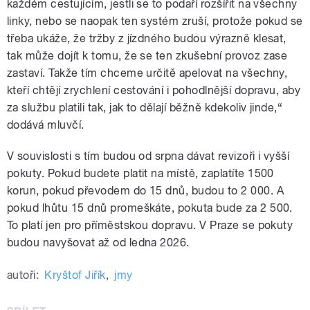
každém cestujícím, jestli se to podaří rozšířit na všechny
linky, nebo se naopak ten systém zruší, protože pokud se
třeba ukáže, že tržby z jízdného budou výrazně klesat,
tak může dojít k tomu, že se ten zkušební provoz zase
zastaví. Takže tím chceme určitě apelovat na všechny,
kteří chtějí zrychlení cestování i pohodlnější dopravu, aby
za službu platili tak, jak to dělají běžně kdekoliv jinde,“
dodává mluvčí.
V souvislosti s tím budou od srpna dávat revizoři i vyšší
pokuty. Pokud budete platit na místě, zaplatíte 1500
korun, pokud převodem do 15 dnů, budou to 2 000. A
pokud lhůtu 15 dnů promeškáte, pokuta bude za 2 500.
To platí jen pro příměstskou dopravu. V Praze se pokuty
budou navyšovat až od ledna 2026.
autoři:
Kryštof Jiřík
,
jmy