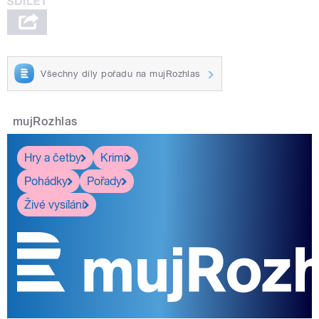
Všechny díly pořadu na mujRozhlas
mujRozhlas
Hry a četby
Krimi
Pohádky
Pořady
Živé vysílání