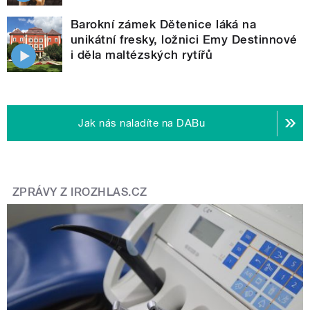
Barokní zámek Dětenice láká na
unikátní fresky, ložnici Emy Destinnové
i děla maltézských rytířů
Jak nás naladíte na DABu
ZPRÁVY Z IROZHLAS.CZ