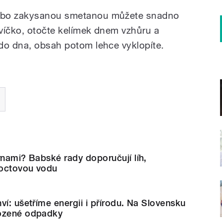
nebo zakysanou smetanou můžete snadno
 víčko, otočte kelímek dnem vzhůru a
 do dna, obsah potom lehce vyklopíte.
rnami? Babské rady doporučují líh,
 octovou vodu
ví: ušetříme energii i přírodu. Na Slovensku
hozené odpadky