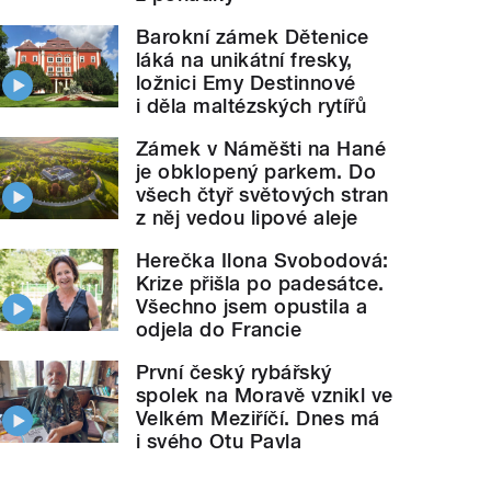
Barokní zámek Dětenice
láká na unikátní fresky,
ložnici Emy Destinnové
i děla maltézských rytířů
Zámek v Náměšti na Hané
je obklopený parkem. Do
všech čtyř světových stran
z něj vedou lipové aleje
Herečka Ilona Svobodová:
Krize přišla po padesátce.
Všechno jsem opustila a
odjela do Francie
První český rybářský
spolek na Moravě vznikl ve
Velkém Meziříčí. Dnes má
i svého Otu Pavla