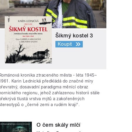
Šikmý kostel 3
Koupit
Románová kronika ztraceného města - léta 1945–
1961. Karin Lednická předkládá do značné míry
převratný, dosavadní paradigma měnící obraz
hornického regionu, jehož zahlazenou historii stále
překrývá tlustá vrstva mýtů a zakořeněných
stereotypů o „černé zemi a rudém kraji“.
O čem skály mlčí