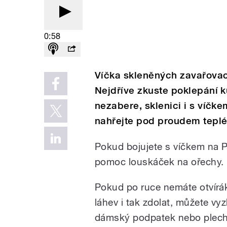
0:58
Víčka skleněných zavařovací
Nejdříve zkuste poklepání
nezabere, sklenici i s víčk
nahřejte pod proudem teplé
Pokud bojujete s víčkem na P
pomoc louskáček na ořechy.
Pokud po ruce nemáte otvírák
láhev i tak zdolat, můžete vy
dámský podpatek nebo plech