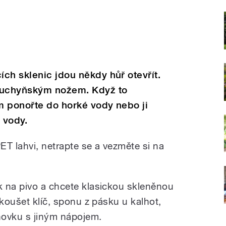
ch sklenic jdou někdy hůř otevřít.
 kuchyňským nožem. Když to
em ponořte do horké vody nebo ji
 vody.
ET lahvi, netrapte se a vezměte si na
 na pivo a chcete klasickou skleněnou
zkoušet klíč, sponu z pásku u kalhot,
ovku s jiným nápojem.