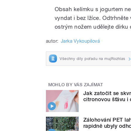
Obsah kelímku s jogurtem 
vyndat i bez lžíce. Odtrhněte
ostrým nožem udělejte dírku
autor:
Jarka Vykoupilová
Všechny díly pořadu na mujRozhlas
MOHLO BY VÁS ZAJÍMAT
Jak zatočit se skv
citronovou šťávu i
Zálohování PET lah
rapidně ubyly od