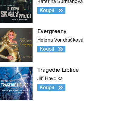
Kateřina Surmanová
Koupit
Evergreeny
Helena Vondráčková
Koupit
Tragédie Liblice
Jiří Havelka
Koupit