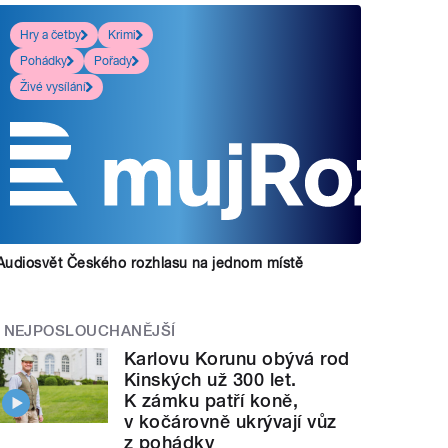
Hry a četby
Krimi
Pohádky
Pořady
Živé vysílání
Audiosvět Českého rozhlasu na jednom místě
NEJPOSLOUCHANĚJŠÍ
Karlovu Korunu obývá rod
Kinských už 300 let.
K zámku patří koně,
v kočárovně ukrývají vůz
z pohádky