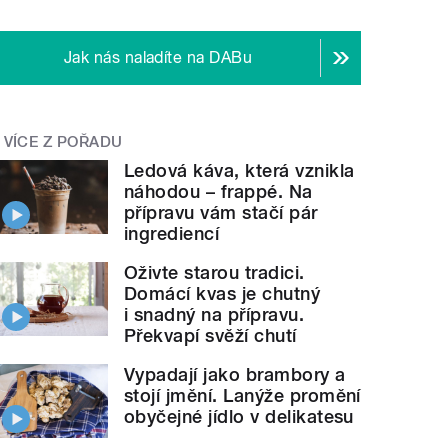
Jak nás naladíte na DABu
VÍCE Z POŘADU
Ledová káva, která vznikla
náhodou – frappé. Na
přípravu vám stačí pár
ingrediencí
Oživte starou tradici.
Domácí kvas je chutný
i snadný na přípravu.
Překvapí svěží chutí
Vypadají jako brambory a
stojí jmění. Lanýže promění
obyčejné jídlo v delikatesu