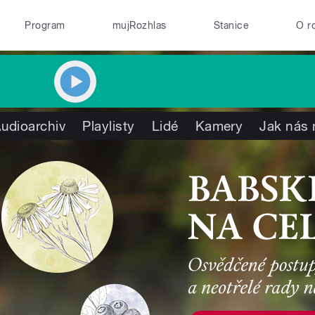
Program
mujRozhlas
Stanice
O r
udioarchiv
Playlisty
Lidé
Kamery
Jak nás 