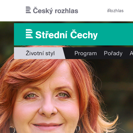
Přejít k hlavnímu obsahu
iRozhlas
Životní styl
Program
Pořady
A