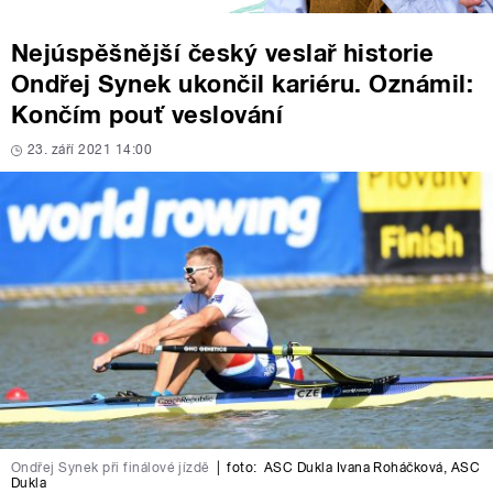
Nejúspěšnější český veslař historie
Ondřej Synek ukončil kariéru. Oznámil:
Končím pouť veslování
23. září 2021 14:00
Ondřej Synek při finálové jízdě
|
foto:
ASC Dukla Ivana Roháčková
,
ASC
Dukla