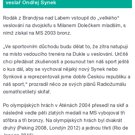
veslař Ondřej Synek
Rodák z Brandýsa nad Labem vstoupil do „velkého“
veslování na dvojskifu s Milanem Dolečkem mladším, s
nímž získal na MS 2003 bronz.
„Ve sportovním důchodu budu dělat to, že zítra natupuji
na místo vedoucího trenéra na Dukle u veslování. Určitě
chci předávat zkušenosti a posunout ten náš sport ještě
o kus dál, aby se vychoval nějaký nový Synek nebo
Synkové a reprezentovali jsme dobře Českou republiku a
náš sport,“ prozradil něco ze svých plánů Radiožurnálu
osmatřicetiletý skifař.
Po olympijských hrách v Aténách 2004 přesedl na skif a
následně vedle pěti zlatých medailí na MS vybojoval tři
stříbra a tři bronzy. Na olympijských hrách byl dvakrát
druhý (Peking 2008, Londýn 2012) a jednou třetí (Rio de