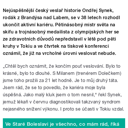
Nejúspěšnější český veslař historie Ondřej Synek,
rodák z Brandýsa nad Labem, se v 38 letech rozhodl
ukončit aktivní kariéru. Pětinásobný mistr světa na
skifu a trojnásobný medailista z olympijských her se
ze zdravotních důvodů nepředstavil v létě pod pěti
kruhy v Tokiu a ve čtvrtek na tiskové konferenci
oznámil, že již na vrcholné úrovni veslovat nebude.
„Chtěl bych oznámit, že končím pouť veslování. Bylo to
krásné, bylo to dlouhé. S Milanem (trenérem Dolečkem)
jsme toho prožili za 21 let hodně. Je to můj druhý táta.
Jsem rád, že se to povedlo, že kariéra moje byla
úspěšná. Jako malý kluk jsem o tom nesnil,“ řekl Synek,
jemuž lékaři v červnu diagnostikovali takzvaný syndrom
nejasného snížení výkonu. I proto se účasti v Tokiu vzdal.
Ve Staré Boleslavi je všechno, co mám rád, říká