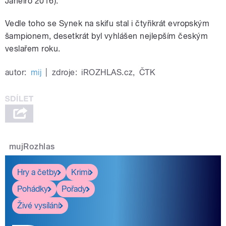
Janeiro 2016).
Vedle toho se Synek na skifu stal i čtyřikrát evropským
šampionem, desetkrát byl vyhlášen nejlepším českým
veslařem roku.
autor:
mij
|
zdroje:
iROZHLAS.cz
,
ČTK
mujRozhlas
Hry a četby
Krimi
Pohádky
Pořady
Živé vysílání