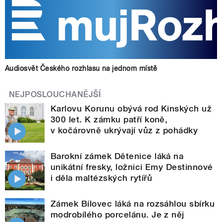
Audiosvět Českého rozhlasu na jednom místě
NEJPOSLOUCHANĚJŠÍ
Karlovu Korunu obývá rod Kinských už
300 let. K zámku patří koně,
v kočárovně ukrývají vůz z pohádky
Barokní zámek Dětenice láká na
unikátní fresky, ložnici Emy Destinnové
i děla maltézských rytířů
Zámek Bílovec láká na rozsáhlou sbírku
modrobílého porcelánu. Je z něj