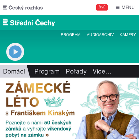
Přejít k hlavnímu obsahu
MENU
ŽIVĚ
PROGRAM
AUDIOARCHIV
KAMERY
Domácí
Program
Pořady
Více
…