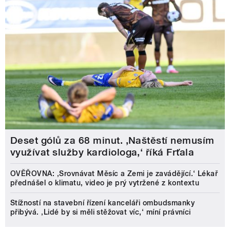
Deset gólů za 68 minut. ,Naštěstí nemusím
využívat služby kardiologa,‘ říká Frťala
OVĚŘOVNA: ‚Srovnávat Měsíc a Zemi je zavádějící.‘ Lékař
přednášel o klimatu, video je prý vytržené z kontextu
Stížností na stavební řízení kanceláři ombudsmanky
přibývá. ‚Lidé by si měli stěžovat víc,‘ míní právníci