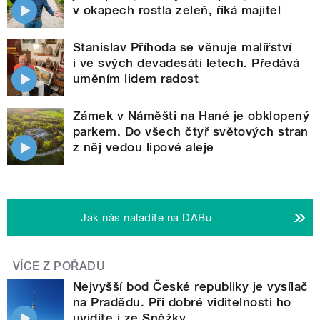
v okapech rostla zeleň, říká majitel
Stanislav Příhoda se věnuje malířství
i ve svých devadesáti letech. Předává
uměním lidem radost
Zámek v Náměšti na Hané je obklopený
parkem. Do všech čtyř světových stran
z něj vedou lipové aleje
Jak nás naladíte na DABu
VÍCE Z POŘADU
Nejvyšší bod České republiky je vysílač
na Pradědu. Při dobré viditelnosti ho
uvidíte i ze Sněžky