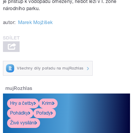
je přístup k vodopádu omezený, neboť leží v I. zóně
národního parku.
autor:
Marek Mojžíšek
Všechny díly pořadu na mujRozhlas
mujRozhlas
Hry a četby
Krimi
Pohádky
Pořady
Živé vysílání