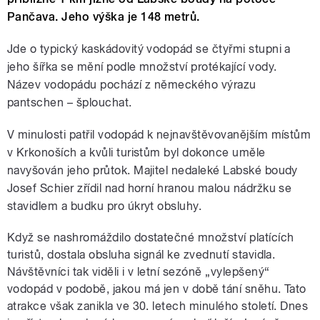
Pančava. Jeho výška je 148 metrů.
Jde o typický kaskádovitý vodopád se čtyřmi stupni a
jeho šířka se mění podle množství protékající vody.
Název vodopádu pochází z německého výrazu
pantschen – šplouchat.
V minulosti patřil vodopád k nejnavštěvovanějším místům
v Krkonoších a kvůli turistům byl dokonce uměle
navyšován jeho průtok. Majitel nedaleké Labské boudy
Josef Schier zřídil nad horní hranou malou nádržku se
stavidlem a budku pro úkryt obsluhy.
Když se nashromáždilo dostatečné množství platících
turistů, dostala obsluha signál ke zvednutí stavidla.
Návštěvníci tak viděli i v letní sezóně „vylepšený“
vodopád v podobě, jakou má jen v době tání sněhu. Tato
atrakce však zanikla ve 30. letech minulého století. Dnes