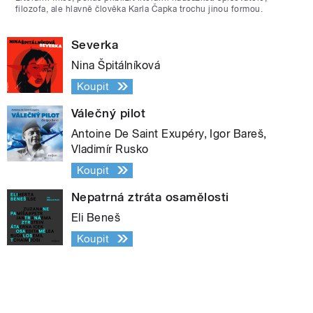
filozofa, ale hlavně člověka Karla Čapka trochu jinou formou.
Severka
Nina Špitálníková
Koupit
Válečný pilot
Antoine De Saint Exupéry, Igor Bareš,
Vladimír Rusko
Koupit
Nepatrná ztráta osamělosti
Eli Beneš
Koupit