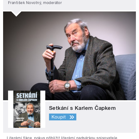
František Novotný, moderátor
Setkání s Karlem Čapkem
Koupit
Literární fikce, pokus přiblížit literární nadsázkou spisovatele,