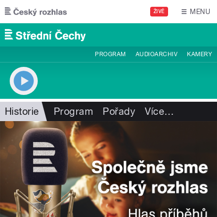
Přejít k hlavnímu obsahu
MENU
ŽIVĚ
PROGRAM
AUDIOARCHIV
KAMERY
Historie
Program
Pořady
Více
…