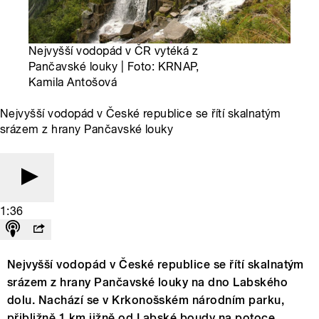
Nejvyšší vodopád v ČR vytéká z
Pančavské louky | Foto: KRNAP,
Kamila Antošová
Nejvyšší vodopád v České republice se řítí skalnatým
srázem z hrany Pančavské louky
1:36
Nejvyšší vodopád v České republice se řítí skalnatým
srázem z hrany Pančavské louky na dno Labského
dolu. Nachází se v Krkonošském národním parku,
přibližně 1 km jižně od Labské boudy na potoce