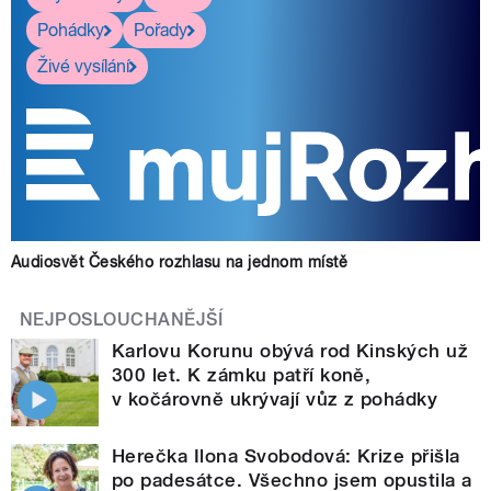
Pohádky
Pořady
Živé vysílání
Audiosvět Českého rozhlasu na jednom místě
NEJPOSLOUCHANĚJŠÍ
Karlovu Korunu obývá rod Kinských už
300 let. K zámku patří koně,
v kočárovně ukrývají vůz z pohádky
Herečka Ilona Svobodová: Krize přišla
po padesátce. Všechno jsem opustila a