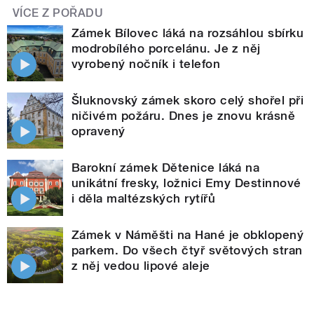
VÍCE Z POŘADU
Zámek Bílovec láká na rozsáhlou sbírku
modrobílého porcelánu. Je z něj
vyrobený nočník i telefon
Šluknovský zámek skoro celý shořel při
ničivém požáru. Dnes je znovu krásně
opravený
Barokní zámek Dětenice láká na
unikátní fresky, ložnici Emy Destinnové
i děla maltézských rytířů
Zámek v Náměšti na Hané je obklopený
parkem. Do všech čtyř světových stran
z něj vedou lipové aleje