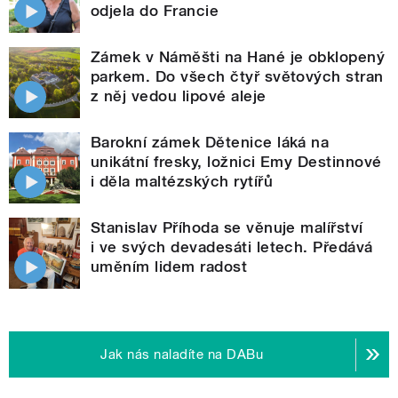
odjela do Francie
Zámek v Náměšti na Hané je obklopený
parkem. Do všech čtyř světových stran
z něj vedou lipové aleje
Barokní zámek Dětenice láká na
unikátní fresky, ložnici Emy Destinnové
i děla maltézských rytířů
Stanislav Příhoda se věnuje malířství
i ve svých devadesáti letech. Předává
uměním lidem radost
Jak nás naladíte na DABu