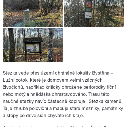
Stezka vede přes území chráněné lokality Bystřina –
Lužní potok, které je domovem velmi vzácných
živočichů, například kriticky ohrožené perlorodky říční
nebo motýla hnědáska chrastavcového. Trasu této
naučné stezky navíc částečně kopíruje i Stezka kamenů.
Ta je zhruba poloviční a mapuje staré mezníky, památníky
a stopy po dřívějších obyvatelích kraje.