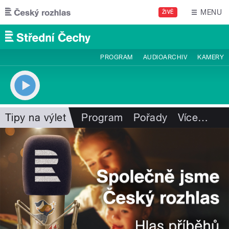
Přejít k hlavnímu obsahu
MENU
ŽIVĚ
PROGRAM
AUDIOARCHIV
KAMERY
Tipy na výlet
Program
Pořady
Více
…