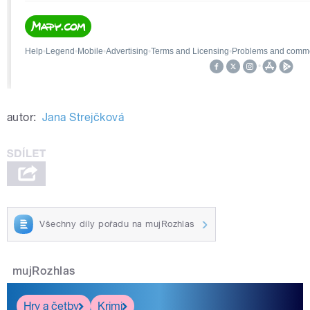
autor:
Jana Strejčková
Všechny díly pořadu na mujRozhlas
mujRozhlas
Hry a četby
Krimi