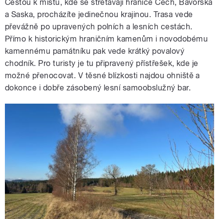
Cestou k místu, kde se střetávají hranice Čech, Bavorska
a Saska, procházíte jedinečnou krajinou. Trasa vede
převážně po upravených polních a lesních cestách.
Přímo k historickým hraničním kamenům i novodobému
kamennému památníku pak vede krátký povalový
chodník. Pro turisty je tu připravený přístřešek, kde je
možné přenocovat. V těsné blízkosti najdou ohniště a
dokonce i dobře zásobený lesní samoobslužný bar.