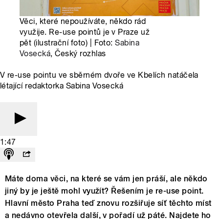
Věci, které nepoužíváte, někdo rád
využije. Re-use pointů je v Praze už
pět (ilustrační foto) | Foto:
Sabina
Vosecká
, Český rozhlas
V re-use pointu ve sběrném dvoře ve Kbelích natáčela
létající redaktorka Sabina Vosecká
1:47
Máte doma věci, na které se vám jen práší, ale někdo
jiný by je ještě mohl využít? Řešením je re-use point.
Hlavní město Praha teď znovu rozšiřuje síť těchto míst
a nedávno otevřela další, v pořadí už páté. Najdete ho