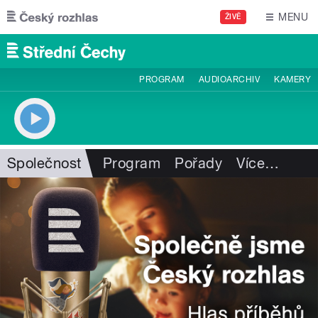
Přejít k hlavnímu obsahu
MENU
ŽIVĚ
PROGRAM
AUDIOARCHIV
KAMERY
Společnost
Program
Pořady
Více
…