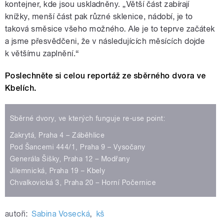
kontejner, kde jsou uskladněny. „Větší část zabírají
knížky, menší část pak různé sklenice, nádobí, je to
taková směsice všeho možného. Ale je to teprve začátek
a jsme přesvědčeni, že v následujících měsících dojde
k většímu zaplnění.“
Poslechněte si celou reportáž ze sběrného dvora ve
Kbelích.
Sběrné dvory, ve kterých funguje re-use point:
Zakrytá, Praha 4 – Záběhlice
Pod Šancemi 444/1, Praha 9 – Vysočany
Generála Šišky, Praha 12 – Modřany
Jilemnická, Praha 19 – Kbely
Chvalkovická 3, Praha 20 – Horní Počernice
autoři:
Sabina Vosecká
,
kš