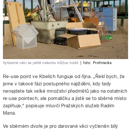
Vyřazené věci se ještě nekomu můžou hodit
|
foto:
Profimedia
Re-use point ve Kbelích funguje od října.
„Řekl bych, že
jsme v takové fázi postupného najíždění, kdy tady
nenajdete tak velké množství předmětů jako na ostatních
re-use pointech
, ale pomaličku a jistě se to sběrné místo
zaplňuje,“ popisuje mluvčí Pražských služeb Radim
Mana.
Ve sběrném dvoře je pro darované věci vyčleněn bílý