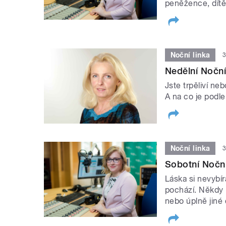
peněžence, dítě
Noční linka
3
Nedělní Noční 
Jste trpěliví ne
A na co je podle
Noční linka
3
Sobotní Noční
Láska si nevybír
pochází. Někdy n
nebo úplně jiné 