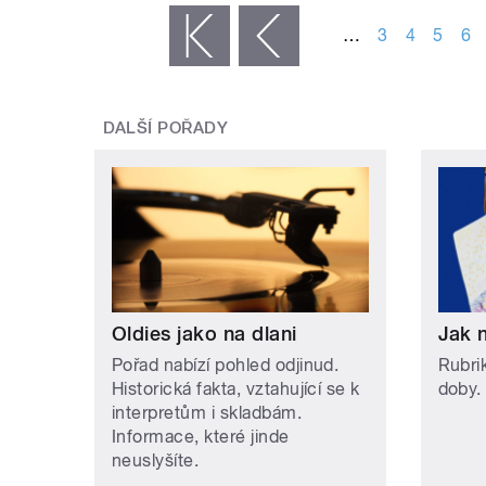
…
3
4
5
6
« první
‹ předchozí
DALŠÍ POŘADY
Oldies jako na dlani
Jak 
Pořad nabízí pohled odjinud.
Rubri
Historická fakta, vztahující se k
doby.
interpretům i skladbám.
Informace, které jinde
neuslyšíte.