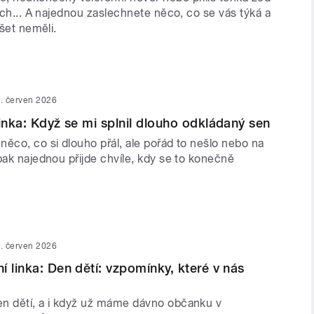
luch... A najednou zaslechnete něco, co se vás týká a
yšet neměli.
. červen 2026
linka: Když se mi splnil dlouho odkládaný sen
ěco, co si dlouho přál, ale pořád to nešlo nebo na
pak najednou přijde chvíle, kdy se to konečně
. červen 2026
í linka: Den dětí: vzpomínky, které v nás
n dětí, a i když už máme dávno občanku v