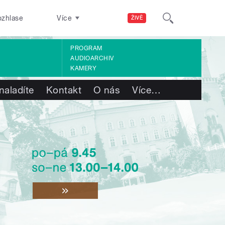
ozhlase
Více
ŽIVĚ
PROGRAM
AUDIOARCHIV
KAMERY
naladíte
Kontakt
O nás
Více
…