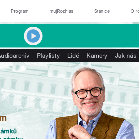
Program
mujRozhlas
Stanice
O r
Audioarchiv
Playlisty
Lidé
Kamery
Jak nás 