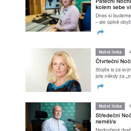
Páteční Noční
kolem sebe v
Dnes si budeme 
– ale úplně obyč
Noční linka
4
Čtvrteční Nočn
Stojíte si za sv
jste někdy za „
Noční linka
3
Středeční Nočn
neměl/a
Nedovřené dveře