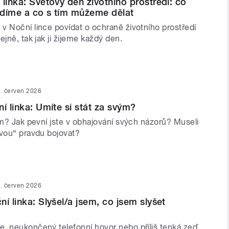
 linka: Světový den životního prostředí: co
idíme a co s tím můžeme dělat
v Noční lince povídat o ochraně životního prostředí
ejně, tak jak ji žijeme každý den.
. červen 2026
í linka: Umíte si stát za svým?
ým? Jak pevní jste v obhajování svých názorů? Museli
svou“ pravdu bojovat?
. červen 2026
í linka: Slyšel/a jsem, co jsem slyšet
, neukončený telefonní hovor nebo příliš tenká zeď