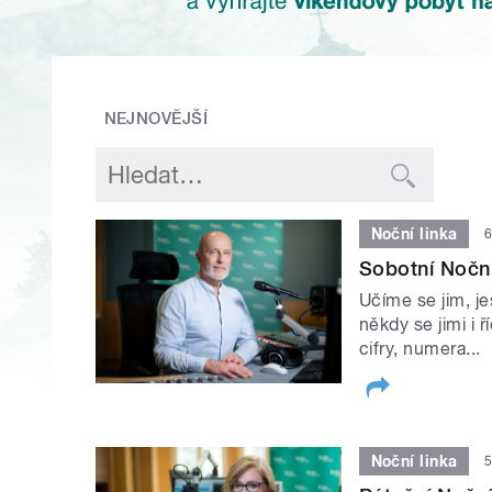
NEJNOVĚJŠÍ
Noční linka
6
Sobotní Noční 
Učíme se jim, j
někdy se jimi i 
cifry, numera...
Noční linka
5