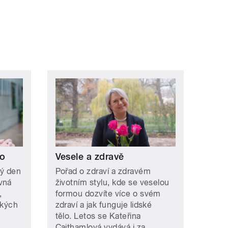
lo
Vesele a zdravě
dý den
Pořad o zdraví a zdravém
vná
životním stylu, kde se veselou
,
formou dozvíte více o svém
ských
zdraví a jak funguje lidské
tělo. Letos se Kateřina
Cajthamlová vydává i za