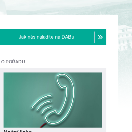
Jak nás naladíte na DABu
O POŘADU