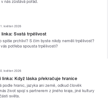
 v nás zůstává pořád.
1. květen 2026
linka: Svatá trpělivost
bo spíše prchliví? S čím byste nikdy neměli trpělivost?
 vás potřeba spousta trpělivosti?
0. květen 2026
 linka: Když láska překračuje hranice
á podle hranic, jazyka ani země, odkud člověk
ás život spojí s partnerem z jiného kraje, jiné kultury
části světa.