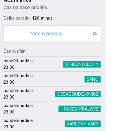
Noční linka
Čas na vaše příběhy.
Délka pořadu:
120 minut
Více o pořadu
Čas vysílání
pondělí-neděle
STŘEDNÍ ČECHY
23:00
pondělí-neděle
BRNO
23:00
pondělí-neděle
ČESKÉ BUDĚJOVICE
23:00
pondělí-neděle
HRADEC KRÁLOVÉ
23:00
pondělí-neděle
KARLOVY VARY
23:00