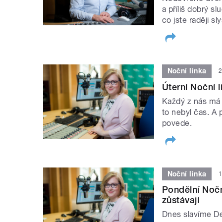
a příliš dobrý s
co jste raději sl
Noční linka
2
Úterní Noční 
Každý z nás má n
to nebyl čas. A 
povede.
Noční linka
1
Pondělní Nočn
zůstávají
Dnes slavíme De