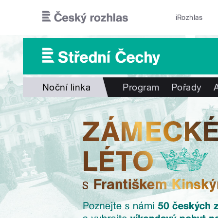
Přejít k hlavnímu obsahu
iRozhlas
Noční linka
Program
Pořady