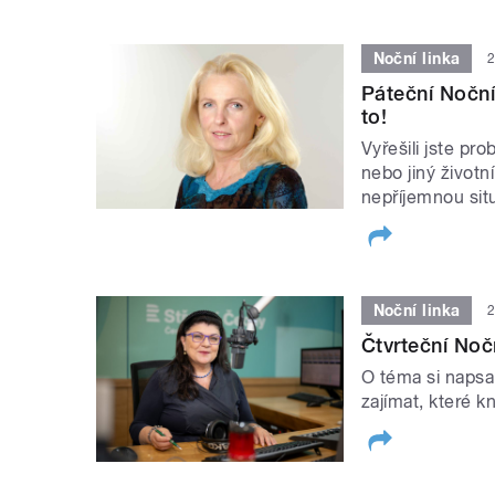
Noční linka
2
Páteční Noční 
to!
Vyřešili jste pr
nebo jiný životní
nepříjemnou sit
Noční linka
2
Čtvrteční Noč
O téma si napsa
zajímat, které kn
STRÁNKY