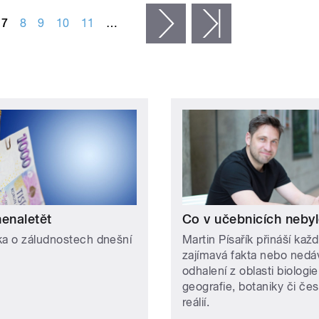
7
8
9
10
11
…
následující ›
poslední »
nenaletět
Co v učebnicích neby
ka o záludnostech dnešní
Martin Písařík přináší kaž
zajímavá fakta nebo nedá
odhalení z oblasti biologie
geografie, botaniky či če
reálií.