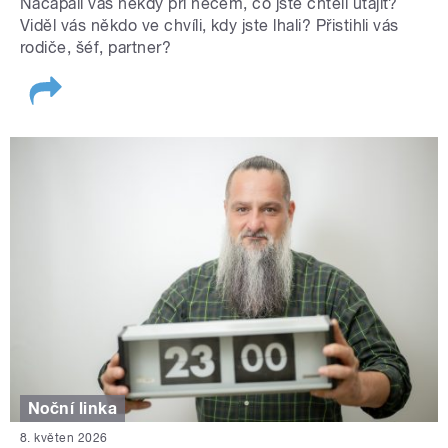
Načapali vás někdy při něčem, co jste chtěli utajit?
Viděl vás někdo ve chvíli, kdy jste lhali? Přistihli vás
rodiče, šéf, partner?
Noční linka
8. květen 2026