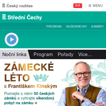
Přejít k hlavnímu obsahu
MENU
ŽIVĚ
PROGRAM
AUDIOARCHIV
KAMERY
Noční linka
Program
Pořady
Více
…