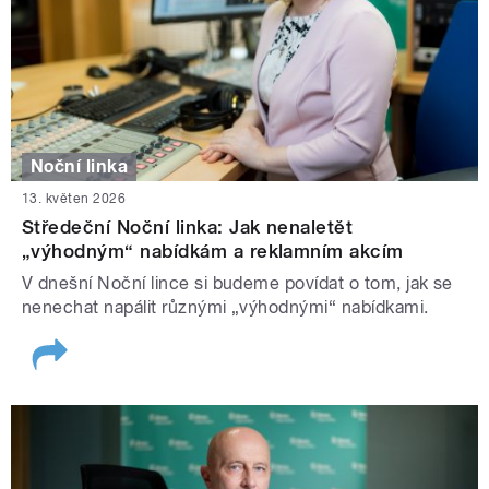
Noční linka
13. květen 2026
Středeční Noční linka: Jak nenaletět
„výhodným“ nabídkám a reklamním akcím
V dnešní Noční lince si budeme povídat o tom, jak se
nenechat napálit různými „výhodnými“ nabídkami.