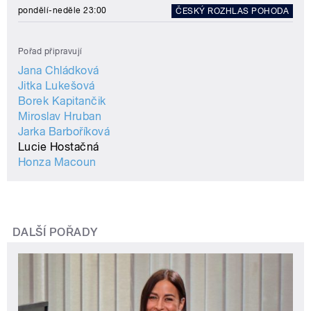
pondělí-neděle 23:00
ČESKÝ ROZHLAS POHODA
Pořad připravují
Jana Chládková
Jitka Lukešová
Borek Kapitančik
Miroslav Hruban
Jarka Barboříková
Lucie Hostačná
Honza Macoun
DALŠÍ POŘADY