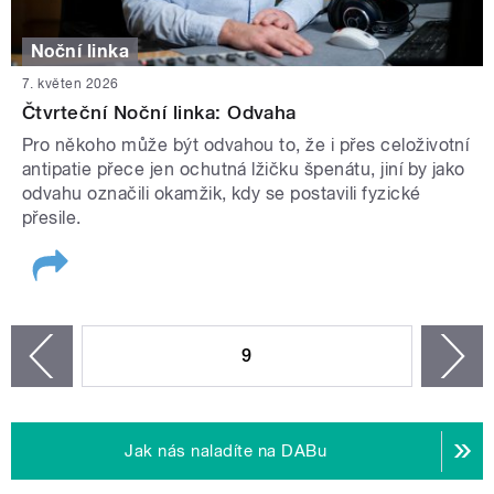
Noční linka
7. květen 2026
Čtvrteční Noční linka: Odvaha
Pro někoho může být odvahou to, že i přes celoživotní
antipatie přece jen ochutná lžičku špenátu, jiní by jako
odvahu označili okamžik, kdy se postavili fyzické
přesile.
STRÁNKY
9
n
zí
Jak nás naladíte na DABu