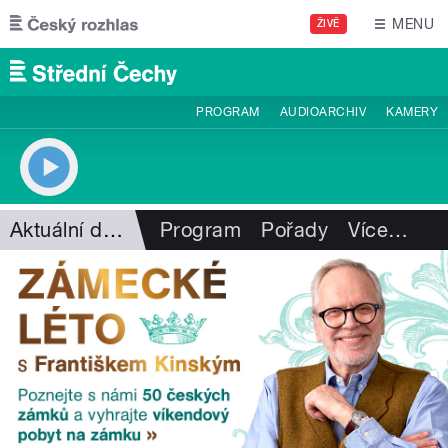
Přejít k hlavnímu obsahu
MENU
ŽIVĚ
PROGRAM
AUDIOARCHIV
KAMERY
Aktuální dění
Program
Pořady
Více
…