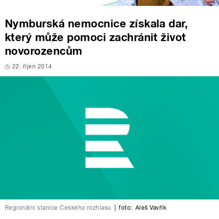
Nymburská nemocnice získala dar,
který může pomoci zachránit život
novorozencům
22. říjen 2014
Regionální stanice Českého rozhlasu
|
foto:
Aleš Vavřík