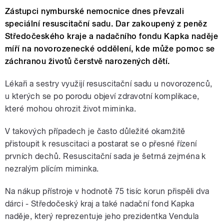
Zástupci nymburské nemocnice dnes převzali
speciální resuscitační sadu. Dar zakoupený z peněz
Středočeského kraje a nadačního fondu Kapka naděje
míří na novorozenecké oddělení, kde může pomoc se
záchranou životů čerstvě narozených dětí.
Lékaři a sestry využijí resuscitační sadu u novorozenců,
u kterých se po porodu objeví zdravotní komplikace,
které mohou ohrozit život miminka.
V takových případech je často důležité okamžitě
přistoupit k resuscitaci a postarat se o přesné řízení
prvních dechů. Resuscitační sada je šetrná zejména k
nezralým plícím miminka.
Na nákup přístroje v hodnotě 75 tisíc korun přispěli dva
dárci - Středočeský kraj a také nadační fond Kapka
naděje, který reprezentuje jeho prezidentka Vendula