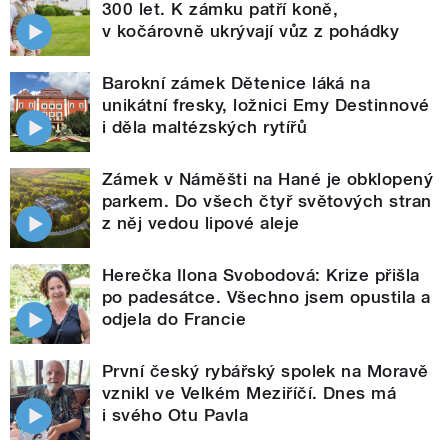
300 let. K zámku patří koně,
v kočárovně ukrývají vůz z pohádky
Barokní zámek Dětenice láká na
unikátní fresky, ložnici Emy Destinnové
i děla maltézských rytířů
Zámek v Náměšti na Hané je obklopený
parkem. Do všech čtyř světových stran
z něj vedou lipové aleje
Herečka Ilona Svobodová: Krize přišla
po padesátce. Všechno jsem opustila a
odjela do Francie
První český rybářský spolek na Moravě
vznikl ve Velkém Meziříčí. Dnes má
i svého Otu Pavla