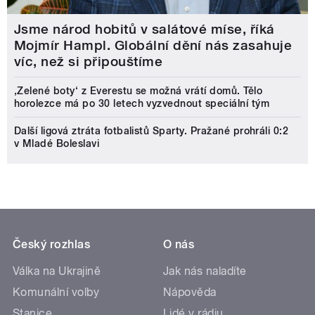
Jsme národ hobitů v salátové míse, říká
Mojmír Hampl. Globální dění nás zasahuje
víc, než si připouštíme
‚Zelené boty‘ z Everestu se možná vrátí domů. Tělo
horolezce má po 30 letech vyzvednout speciální tým
Další ligová ztráta fotbalistů Sparty. Pražané prohráli 0:2
v Mladé Boleslavi
Český rozhlas
O nás
Válka na Ukrajině
Jak nás naladíte
Komunální volby
Nápověda
Stanice
Lidé v rádiu