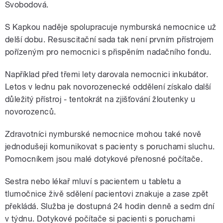
Svobodová.
S Kapkou naděje spolupracuje nymburská nemocnice už
delší dobu. Resuscitační sada tak není prvním přístrojem
pořízeným pro nemocnici s přispěním nadačního fondu.
Například před třemi lety darovala nemocnici inkubátor.
Letos v lednu pak novorozenecké oddělení získalo další
důležitý přístroj - tentokrát na zjišťování žloutenky u
novorozenců.
Zdravotníci nymburské nemocnice mohou také nově
jednodušeji komunikovat s pacienty s poruchami sluchu.
Pomocníkem jsou malé dotykové přenosné počítače.
Sestra nebo lékař mluví s pacientem u tabletu a
tlumočnice živě sdělení pacientovi znakuje a zase zpět
překládá. Služba je dostupná 24 hodin denně a sedm dní
v týdnu. Dotykové počítače si pacienti s poruchami