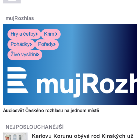
mujRozhlas
Hry a četby
Krimi
Pohádky
Pořady
Živé vysílání
Audiosvět Českého rozhlasu na jednom místě
NEJPOSLOUCHANĚJŠÍ
Karlovu Korunu obývá rod Kinských už