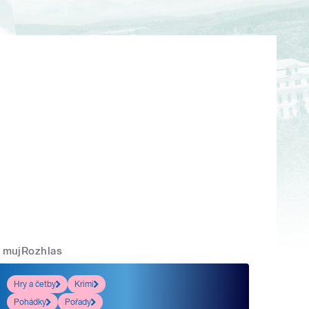
mujRozhlas
Hry a četby
Krimi
Pohádky
Pořady