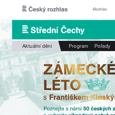
Přejít k hlavnímu obsahu
iRozhlas
Aktuální dění
Program
Pořady