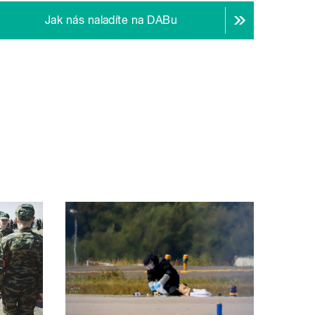
Jak nás naladíte na DABu