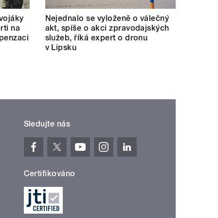
 vojáky
Nejednalo se vyloženě o válečný
rti na
akt, spíše o akci zpravodajských
mpenzaci
služeb, říká expert o dronu
v Lipsku
Sledujte nás
Certifikováno