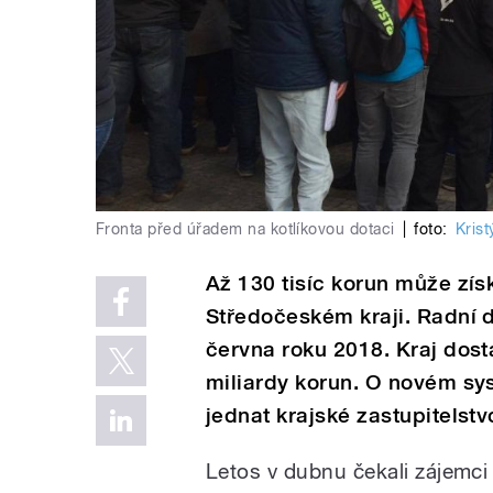
Fronta před úřadem na kotlíkovou dotaci
|
foto:
Kris
Až 130 tisíc korun může získ
Středočeském kraji. Radní dne
června roku 2018. Kraj dost
miliardy korun. O novém sy
jednat krajské zastupitelstv
Letos v dubnu čekali zájemci