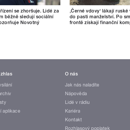
řízení se zhoršuje. Lidé za
‚Černé vdovy‘ lákají ruské
m běžně sledují sociální
do pasti manželství. Po sm
pozorňuje Novotný
frontě získají finanční ko
zhlas
O nás
ysílání
Jak nás naladíte
rchiv
Nápověda
sty
Lidé v rádiu
í aplikace
Kariéra
Kontakt
Rozhlasový poplatek