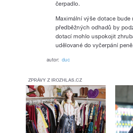
čerpadlo.
Maximální výše dotace bude n
předběžných odhadů by podzi
dotací mohlo uspokojit zhru
udělované do vyčerpání peně
autor:
duc
ZPRÁVY Z IROZHLAS.CZ