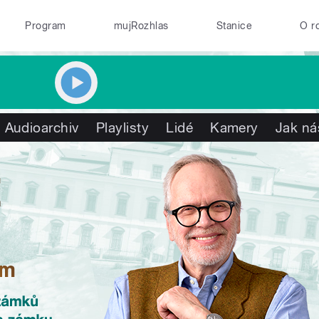
Program
mujRozhlas
Stanice
O r
Audioarchiv
Playlisty
Lidé
Kamery
Jak ná