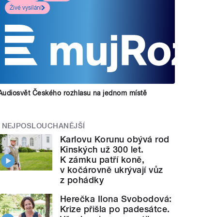
Živé vysílání
Audiosvět Českého rozhlasu na jednom místě
NEJPOSLOUCHANĚJŠÍ
Karlovu Korunu obývá rod
Kinských už 300 let.
K zámku patří koně,
v kočárovně ukrývají vůz
z pohádky
Herečka Ilona Svobodová:
Krize přišla po padesátce.