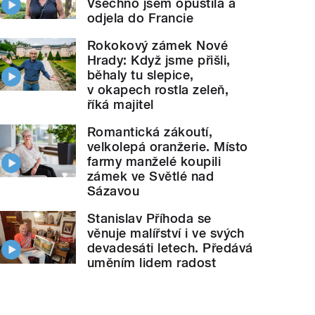
Všechno jsem opustila a
odjela do Francie
Rokokový zámek Nové
Hrady: Když jsme přišli,
běhaly tu slepice,
v okapech rostla zeleň,
říká majitel
Romantická zákoutí,
velkolepá oranžerie. Místo
farmy manželé koupili
zámek ve Světlé nad
Sázavou
Stanislav Příhoda se
věnuje malířství i ve svých
devadesáti letech. Předává
uměním lidem radost