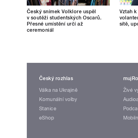
Český snímek Volklore uspěl
Vztah k 
v soutěži studentských Oscarů.
volante
Přesné umístění určí až
sítě, u
ceremoniál
Český rozhlas
mujRo
Válka na Ukrajině
Živé v
Komunální volby
Audioa
Stanice
Podca
eShop
Mobiln