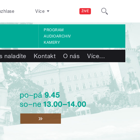
ozhlase
Více
ŽIVĚ
PROGRAM
AUDIOARCHIV
KAMERY
s naladíte
Kontakt
O nás
Více
…