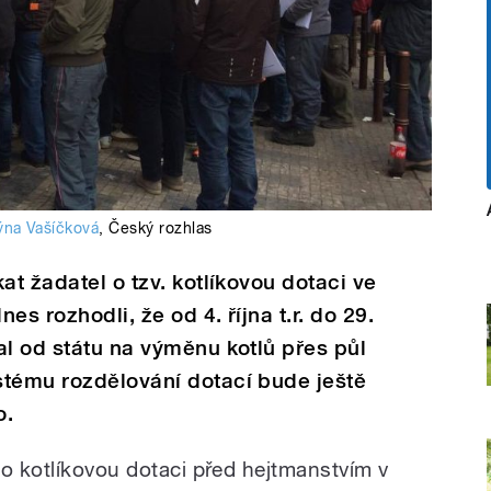
týna Vašíčková
,
Český rozhlas
at žadatel o tzv. kotlíkovou dotaci ve
s rozhodli, že od 4. října t.r. do 29.
al od státu na výměnu kotlů přes půl
stému rozdělování dotací bude ještě
o.
 o kotlíkovou dotaci před hejtmanstvím v