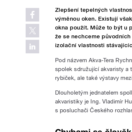
Zlepšení tepelných vlastnos
výměnou oken. Existují však
okna použít. Může to být u 
že se nechceme původních o
izolační vlastnosti stávající
Pod názvem Akva-Tera Rych
spolek sdružující akvaristy a 
rybiček, ale také výstavy me
Dlouholetým jednatelem spo
akvaristiky je Ing. Vladimír H
s posluchači Českého rozhla
Chybami se člověk