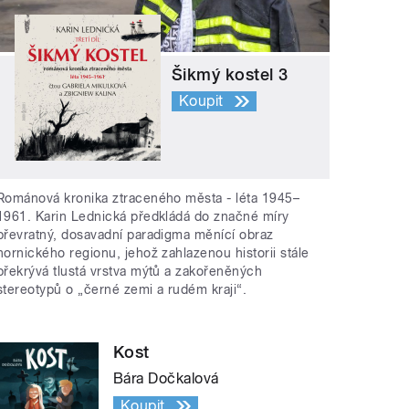
Šikmý kostel 3
Koupit
Románová kronika ztraceného města - léta 1945–
1961. Karin Lednická předkládá do značné míry
převratný, dosavadní paradigma měnící obraz
hornického regionu, jehož zahlazenou historii stále
překrývá tlustá vrstva mýtů a zakořeněných
stereotypů o „černé zemi a rudém kraji“.
Kost
Bára Dočkalová
Koupit