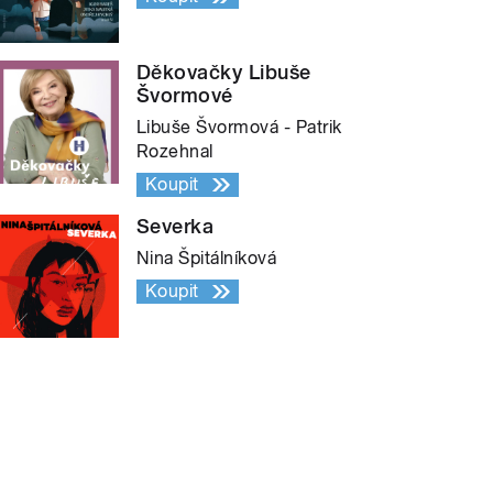
Děkovačky Libuše
Švormové
Libuše Švormová - Patrik
Rozehnal
Koupit
Severka
Nina Špitálníková
Koupit