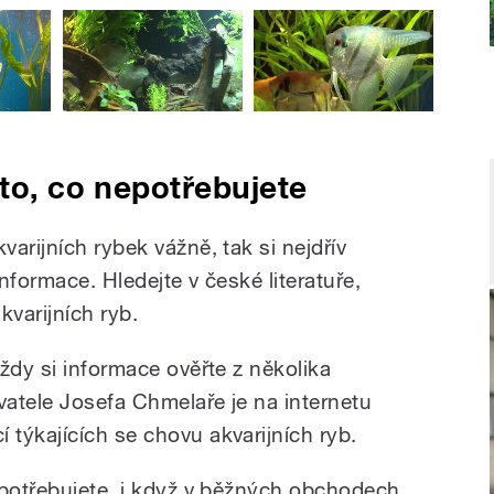
 to, co nepotřebujete
arijních rybek vážně, tak si nejdřív
nformace. Hledejte v české literatuře,
kvarijních ryb.
ždy si informace ověřte z několika
atele Josefa Chmelaře je na internetu
týkajících se chovu akvarijních ryb.
epotřebujete, i když v běžných obchodech