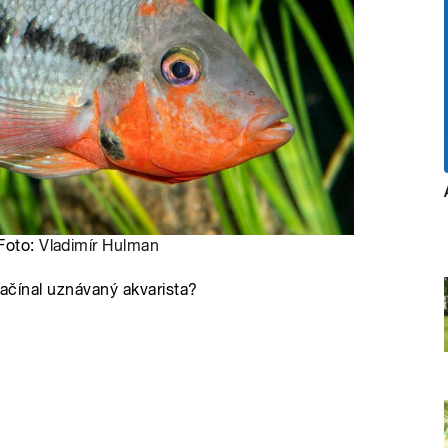
 Foto:
Vladimír Hulman
začínal uznávaný akvarista?