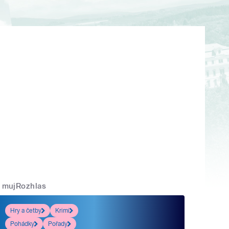
mujRozhlas
Hry a četby
Krimi
Pohádky
Pořady