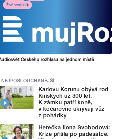
Živé vysílání
Audiosvět Českého rozhlasu na jednom místě
NEJPOSLOUCHANĚJŠÍ
Karlovu Korunu obývá rod
Kinských už 300 let.
K zámku patří koně,
v kočárovně ukrývají vůz
z pohádky
Herečka Ilona Svobodová:
Krize přišla po padesátce.