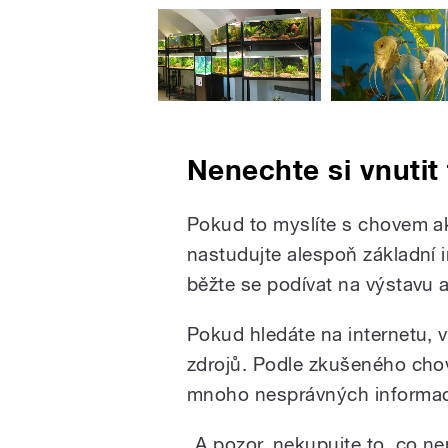
Nenechte si vnutit
Pokud to myslíte s chovem akv
nastudujte alespoň základní i
běžte se podívat na výstavu a
Pokud hledáte na internetu, v
zdrojů. Podle zkušeného chov
mnoho nesprávných informací 
„A pozor, nekupujte to, co n