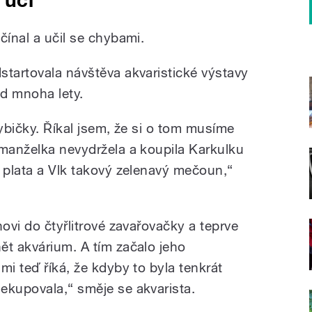
čínal a učil se chybami.
startovala návštěva akvaristické výstavy
d mnoha lety.
rybičky. Říkal jsem, že si o tom musíme
 manželka nevydržela a koupila Karkulku
á plata a Vlk takový zelenavý mečoun,“
novi do čtyřlitrové zavařovačky a teprve
ět akvárium. A tím začalo jeho
mi teď říká, že kdyby to byla tenkrát
ekupovala,“ směje se akvarista.