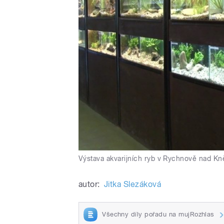
Výstava akvarijních ryb v Rychnově nad K
autor:
Jitka Slezáková
Všechny díly pořadu na mujRozhlas