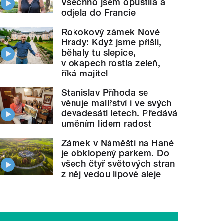
Všechno jsem opustila a
odjela do Francie
Rokokový zámek Nové
Hrady: Když jsme přišli,
běhaly tu slepice,
v okapech rostla zeleň,
říká majitel
Stanislav Příhoda se
věnuje malířství i ve svých
devadesáti letech. Předává
uměním lidem radost
Zámek v Náměšti na Hané
je obklopený parkem. Do
všech čtyř světových stran
z něj vedou lipové aleje