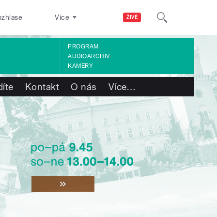
ozhlase
Více
ŽIVĚ
PROGRAM
AUDIOARCHIV
KAMERY
díte
Kontakt
O nás
Více
…