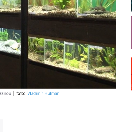
něžnou
|
foto:
Vladimír Hulman