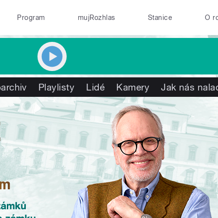
Program
mujRozhlas
Stanice
O r
archiv
Playlisty
Lidé
Kamery
Jak nás nala