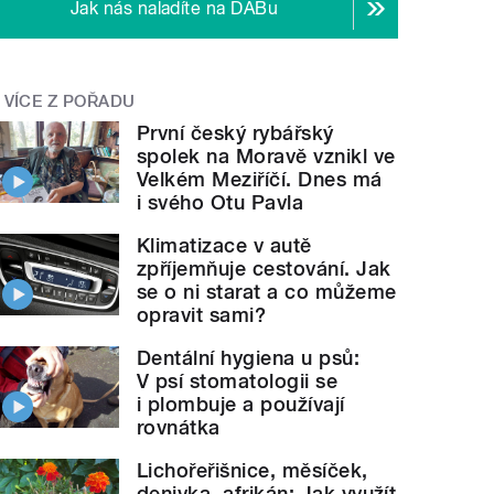
Jak nás naladíte na DABu
VÍCE Z POŘADU
První český rybářský
spolek na Moravě vznikl ve
Velkém Meziříčí. Dnes má
i svého Otu Pavla
Klimatizace v autě
zpříjemňuje cestování. Jak
se o ni starat a co můžeme
opravit sami?
Dentální hygiena u psů:
V psí stomatologii se
i plombuje a používají
rovnátka
Lichořeřišnice, měsíček,
denivka, afrikán: Jak využít