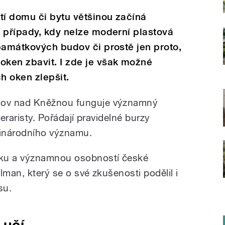
tí domu či bytu většinou začíná
 případy, kdy nelze moderní plastová
památkových budov či prostě jen proto,
ken zbavit. I zde je však možné
ch oken zlepšit.
nov nad Kněžnou funguje významný
teraristy. Pořádají pravidelné burzy
zinárodního významu.
lku a významnou osobností české
ulman, který se o své zkušenosti podělil i
su.
 učí