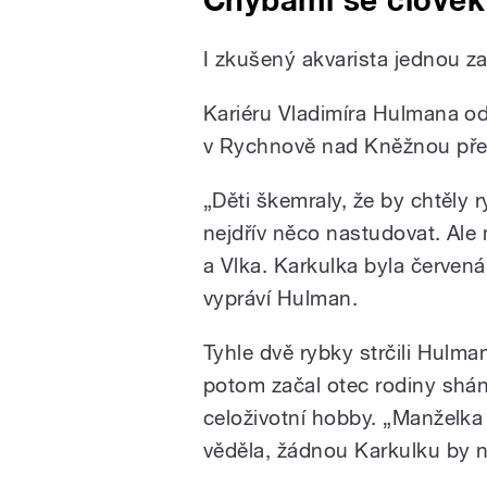
I zkušený akvarista jednou za
Kariéru Vladimíra Hulmana od
v Rychnově nad Kněžnou pře
„Děti škemraly, že by chtěly 
nejdřív něco nastudovat. Ale
a Vlka. Karkulka byla červen
vypráví Hulman.
Tyhle dvě rybky strčili Hulma
potom začal otec rodiny shán
celoživotní hobby. „Manželka 
věděla, žádnou Karkulku by n