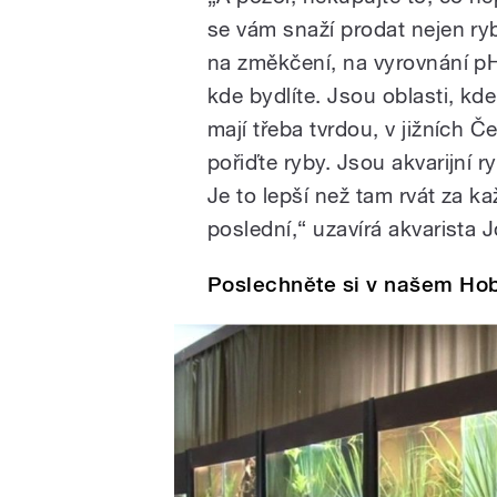
se vám snaží prodat nejen ry
na změkčení, na vyrovnání pH.
kde bydlíte. Jsou oblasti, kd
mají třeba tvrdou, v jižních
pořiďte ryby. Jsou akvarijní r
Je to lepší než tam rvát za k
poslední,“ uzavírá akvarista 
Poslechněte si v našem Ho