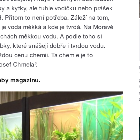
by a kytky, ale tuhle vodičku nebo prášek
 Přitom to není potřeba. Záleží na tom,
e je voda měkká a kde je tvrdá. Na Moravě
 Čechách měkkou vodu. A podle toho si
ybky, které snášejí dobře i tvrdou vodu.
aždou cenu chemii. Ta chemie je to
Josef Chmelař.
bby magazínu.