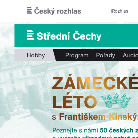
Přejít k hlavnímu obsahu
iRozhlas
Hobby
Program
Pořady
Audio