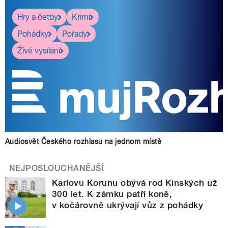
Hry a četby
Krimi
Pohádky
Pořady
Živé vysílání
Audiosvět Českého rozhlasu na jednom místě
NEJPOSLOUCHANĚJŠÍ
Karlovu Korunu obývá rod Kinských už
300 let. K zámku patří koně,
v kočárovně ukrývají vůz z pohádky