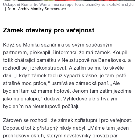
Uskupení Romantic Woman má na repertoáru písničky ve skotském stylu
|
foto:
Archiv Moniky Sommerové
Zámek otevřený pro veřejnost
Když se Monika seznámila se svým současným
partnerem, překvapil jí informací, že má zámek. Koupil
totiž chátrající památku v Neustupově na Benešovsku a
rozhodl se ji zrekonstruovat. A zatím se mu to skvěle
daří. „I když zámek teď už vypadá krásně, je tam ještě
strašně moc práce,“ usmívá se zámecká paní. „Ale
bydlení tam už máme hotové. Jenom tam zatím jezdíme
jako na chalupu,“ dodává. Výhledově ale s trvalým
bydlením na Neustupově počítají.
Zároveň se rozhodli, že zámek zpřístupní i pro veřejnost.
Doposud totiž přístupný nikdy nebyl. „Máme tam jeden
prohlídkový okruh, kterým návštěvníky provází pár