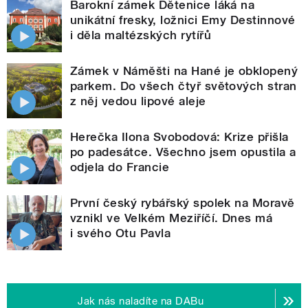
Barokní zámek Dětenice láká na
unikátní fresky, ložnici Emy Destinnové
i děla maltézských rytířů
Zámek v Náměšti na Hané je obklopený
parkem. Do všech čtyř světových stran
z něj vedou lipové aleje
Herečka Ilona Svobodová: Krize přišla
po padesátce. Všechno jsem opustila a
odjela do Francie
První český rybářský spolek na Moravě
vznikl ve Velkém Meziříčí. Dnes má
i svého Otu Pavla
Jak nás naladíte na DABu