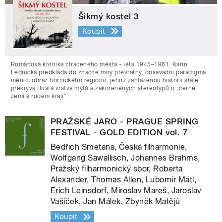
Šikmý kostel 3
Koupit
Románová kronika ztraceného města - léta 1945–1961. Karin
Lednická předkládá do značné míry převratný, dosavadní paradigma
měnící obraz hornického regionu, jehož zahlazenou historii stále
překrývá tlustá vrstva mýtů a zakořeněných stereotypů o „černé
zemi a rudém kraji“.
PRAŽSKÉ JARO - PRAGUE SPRING
FESTIVAL - GOLD EDITION vol. 7
Bedřich Smetana, Česká filharmonie,
Wolfgang Sawallisch, Johannes Brahms,
Pražský filharmonický sbor, Roberta
Alexander, Thomas Allen, Lubomír Mátl,
Erich Leinsdorf, Miroslav Mareš, Jaroslav
Vašíček, Jan Málek, Zbyněk Matějů
Koupit