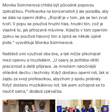
Monika Sommerová chtěla být původně popovou
zpěvačkou. Profesorka na konzervatoři jí ale poradila, aby
se dala na operní dráhu. „Rozdíl je v tom, jak se ten zvuk
tvoří. V popu se používá hrudní hlas, hrudní tón, což je
vlastně to, jak přirozeně mluvíme. Kdežto v tom operním
zpěvu se používá hlavový tón a zpívá se někde úplně
jinde,“ vysvětluje Monika Sommerová.
Naštěstí umí využívat oba dva, a tak může přecházet
mezi operou a muzikálem. „U opery je potřeba větší
preciznost a delší příprava. Je mnohem náročnější
ohledně dechu i techniky. Když dostanu operní roli, tak si
zajdu za svojí profesorkou, abychom ji spolu probraly.
Když dostanu muzikálovou roli, tak jsem schopná se to
naučit sama,“ dodává zpěvačka.