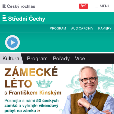
Přejít k hlavnímu obsahu
MENU
ŽIVĚ
PROGRAM
AUDIOARCHIV
KAMERY
Kultura
Program
Pořady
Více
…