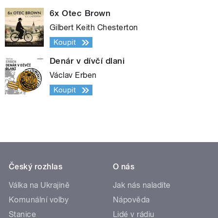
6x Otec Brown
Gilbert Keith Chesterton
Koupit
Denár v dívčí dlani
Václav Erben
Koupit
Český rozhlas
O nás
Válka na Ukrajině
Jak nás naladíte
Komunální volby
Nápověda
Stanice
Lidé v rádiu