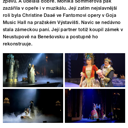
zpěvu. A udělala dobře. Monika Sommerová pak
zazářila v opeře i v muzikálu. Její zatím nejslavnější
rolí byla Christine Daaé ve Fantomovi opery v Goja
Music Hall na pražském Výstavišti. Navíc se nedávno
stala zámeckou paní. Její partner totiž koupil zámek v
Neustupově na Benešovsku a postupně ho
rekonstruuje.