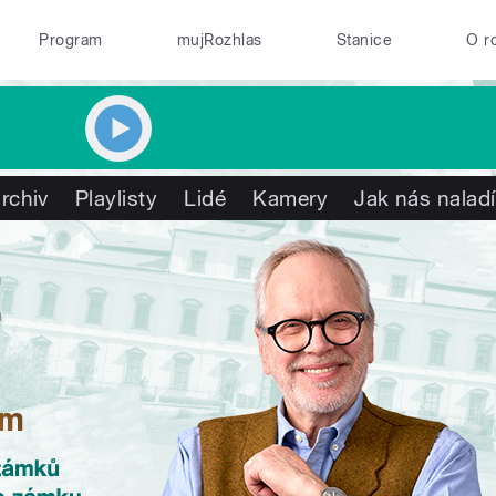
Program
mujRozhlas
Stanice
O r
rchiv
Playlisty
Lidé
Kamery
Jak nás naladí