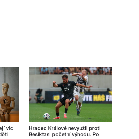
jí víc
Hradec Králové nevyužil proti
děti
Besiktasi početní výhodu. Po