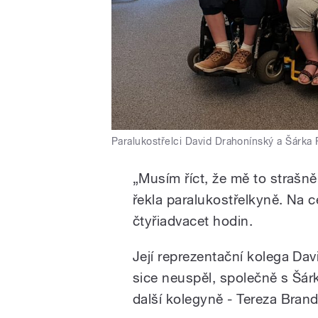
Paralukostřelci David Drahonínský a Šárka 
„Musím říct, že mě to strašn
řekla paralukostřelkyně. Na c
čtyřiadvacet hodin.
Její reprezentační kolega Dav
sice neuspěl, společně s Šárko
další kolegyně - Tereza Brand