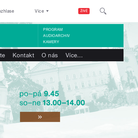
ozhlase
Více
ŽIVĚ
PROGRAM
AUDIOARCHIV
KAMERY
te
Kontakt
O nás
Více
…