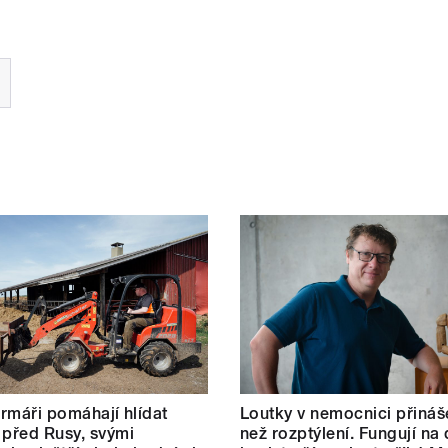
farmáři pomáhají hlídat
Loutky v nemocnici přináše
 před Rusy, svými
než rozptýlení. Fungují na 