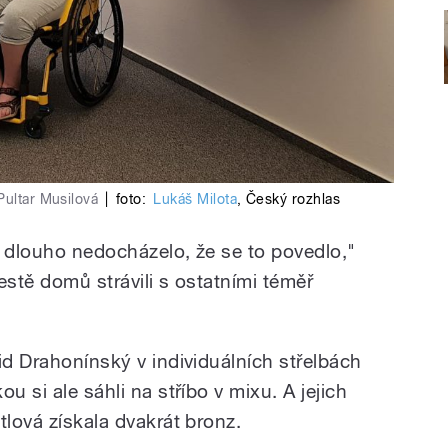
Pultar Musilová
|
foto:
Lukáš Milota
,
Český rozhlas
ě dlouho nedocházelo, že se to povedlo,"
estě domů strávili s ostatními téměř
id Drahonínský v individuálních střelbách
u si ale sáhli na stříbo v mixu. A jejich
tlová získala dvakrát bronz.