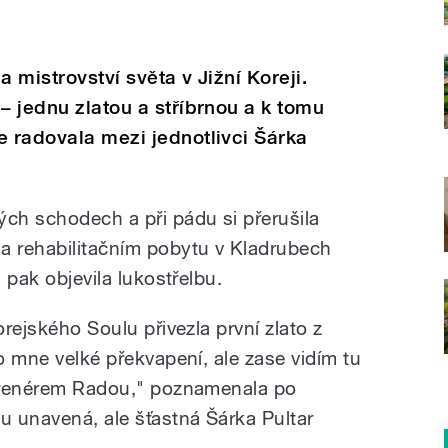
na mistrovství světa v Jižní Koreji.
– jednu zlatou a stříbrnou a k tomu
e radovala mezi jednotlivci Šárka
ých schodech a při pádu si přerušila
a rehabilitačním pobytu v Kladrubech
, pak objevila lukostřelbu.
orejského Soulu přivezla první zlato z
ro mne velké překvapení, ale zase vidím tu
 trenérem Radou," poznamenala po
u unavená, ale šťastná Šárka Pultar