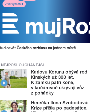
Živé vysílání
Audiosvět Českého rozhlasu na jednom místě
NEJPOSLOUCHANĚJŠÍ
Karlovu Korunu obývá rod
Kinských už 300 let.
K zámku patří koně,
v kočárovně ukrývají vůz
z pohádky
Herečka Ilona Svobodová:
Krize přišla po padesátce.