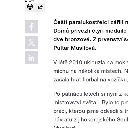
2:34
Čeští paralukostřelci zářili 
Domů přivezli čtyři medaile 
dvě bronzové. Z prvenství s
Pultar Musilová.
V létě 2010 uklouzla na mokr
míchu na několika místech. N
začala hrát florbal na vozíčku
Po patnácti letech si nyní z k
mistrovství světa. „Bylo to p
práci, kterou jsme odvedli s
návratu z jihokorejského Soul
Musilová.