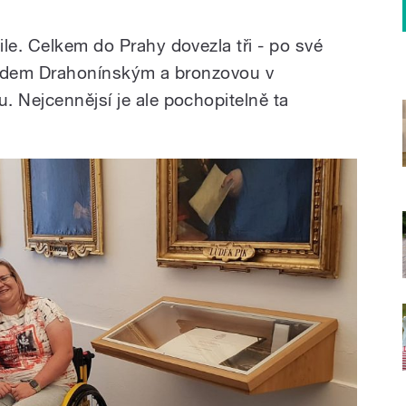
le. Celkem do Prahy dovezla tři - po své
avidem Drahonínským a bronzovou v
. Nejcennějsí je ale pochopitelně ta