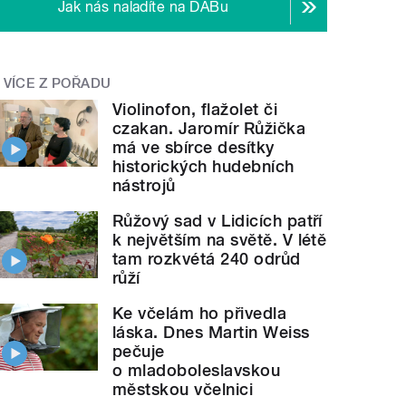
Jak nás naladíte na DABu
VÍCE Z POŘADU
Violinofon, flažolet či
czakan. Jaromír Růžička
má ve sbírce desítky
historických hudebních
nástrojů
Růžový sad v Lidicích patří
k největším na světě. V létě
tam rozkvétá 240 odrůd
růží
Ke včelám ho přivedla
láska. Dnes Martin Weiss
pečuje
o mladoboleslavskou
městskou včelnici