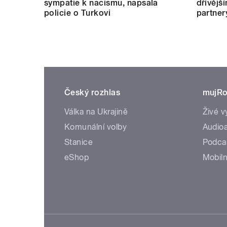
sympatie k nacismu, napsala
dřívějš
policie o Turkovi
partner
Český rozhlas
mujRo
Válka na Ukrajině
Živé v
Komunální volby
Audioa
Stanice
Podca
eShop
Mobiln