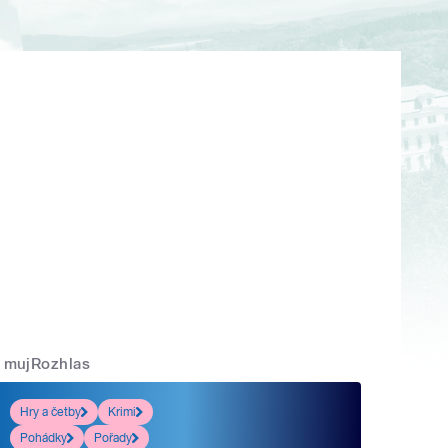
mujRozhlas
Hry a četby
Krimi
Pohádky
Pořady