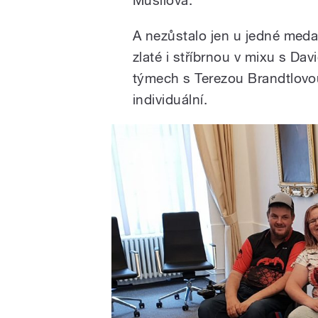
A nezůstalo jen u jedné medai
zlaté i stříbrnou v mixu s D
týmech s Terezou Brandtlovou
individuální.