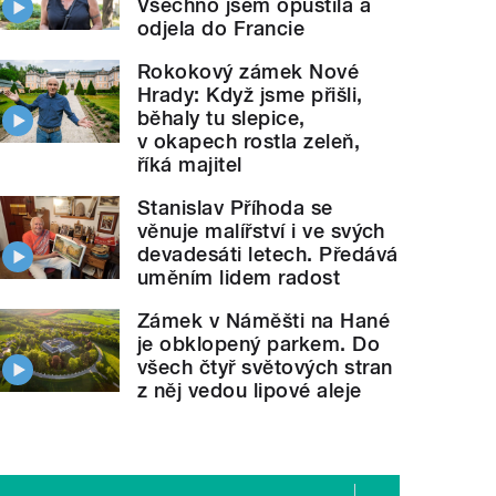
Všechno jsem opustila a
odjela do Francie
Rokokový zámek Nové
Hrady: Když jsme přišli,
běhaly tu slepice,
v okapech rostla zeleň,
říká majitel
Stanislav Příhoda se
věnuje malířství i ve svých
devadesáti letech. Předává
uměním lidem radost
Zámek v Náměšti na Hané
je obklopený parkem. Do
všech čtyř světových stran
z něj vedou lipové aleje