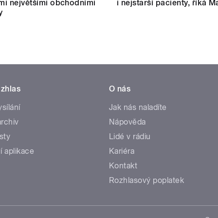
ími největšími obchodními
i nejstarší pacienty, říká M
y
zhlas
O nás
ysílání
Jak nás naladíte
rchiv
Nápověda
sty
Lidé v rádiu
í aplikace
Kariéra
Kontakt
Rozhlasový poplatek