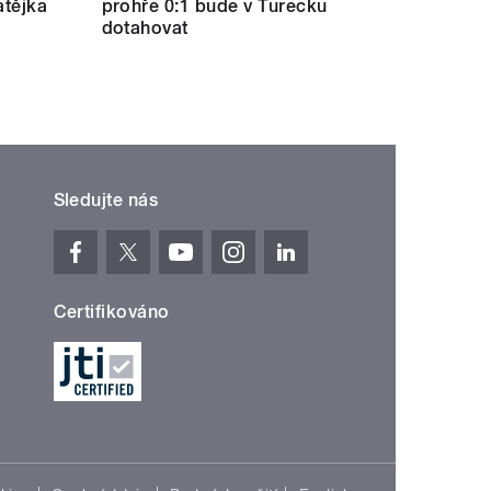
atějka
prohře 0:1 bude v Turecku
dotahovat
Sledujte nás
Certifikováno