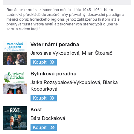
Románová kronika ztraceného města - léta 1945–1961. Karin
Lednická předkládá do značné míry převratný, dosavadní paradigma
měnící obraz hornického regionu, jehož zahlazenou historii stále
překrývá tlustá vrstva mýtů a zakořeněných stereotypů o „černé
zemi a rudém kraji“.
Veterinární poradna
Jaroslava Vykoupilová, Milan Štourač
Koupit
Bylinková poradna
Jarka Rozsypalová-Vykoupilová, Blanka
Kocourková
Koupit
Kost
Bára Dočkalová
Koupit