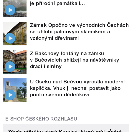
je přírodní památka i...
Zámek Opočno ve východních Čechách
se chlubí palmovým skleníkem a
vzácnými dřevinami
Z Bakchovy fontány na zámku
v Bučovicích shlížejí na návštěvníky
draci i sirény
U Oseku nad Bečvou vyrostla moderní
kaplička. Vnuk ji nechal postavit jako
poctu svému dědečkovi
E-SHOP ČESKÉHO ROZHLASU
Závěr příběhu staré Karviné, který měl zůstat