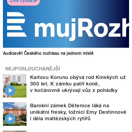
Živé vysílání
Audiosvět Českého rozhlasu na jednom místě
NEJPOSLOUCHANĚJŠÍ
Karlovu Korunu obývá rod Kinských už
300 let. K zámku patří koně,
v kočárovně ukrývají vůz z pohádky
Barokní zámek Dětenice láká na
unikátní fresky, ložnici Emy Destinnové
i děla maltézských rytířů