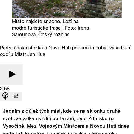
Místo najdete snadno. Leží na
modré turistické trase | Foto:
Irena
Šarounová
, Český rozhlas
Partyzánská stezka u Nové Huti připomíná pobyt výsadkářů
oddílu Mistr Jan Hus
2:58
Jedním z důležitých míst, kde se na sklonku druhé
světové války usídlili partyzáni, bylo Žďársko na
Vysočině. Mezi Vojnovým Městcem a Novou Hutí dnes
vede tříkilometrová značená stezka, které se říká