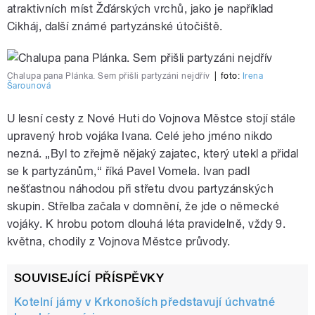
atraktivních míst Žďárských vrchů, jako je například
Cikháj, další známé partyzánské útočiště.
Chalupa pana Plánka. Sem přišli partyzáni nejdřív
|
foto:
Irena
Šarounová
U lesní cesty z Nové Huti do Vojnova Městce stojí stále
upravený hrob vojáka Ivana. Celé jeho jméno nikdo
nezná. „Byl to zřejmě nějaký zajatec, který utekl a přidal
se k partyzánům,“ říká Pavel Vomela. Ivan padl
nešťastnou náhodou při střetu dvou partyzánských
skupin. Střelba začala v domnění, že jde o německé
vojáky. K hrobu potom dlouhá léta pravidelně, vždy 9.
května, chodily z Vojnova Městce průvody.
SOUVISEJÍCÍ PŘÍSPĚVKY
Kotelní jámy v Krkonoších představují úchvatné