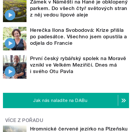
Zámek v Náměšti na Hané je obklopený
parkem. Do všech čtyř světových stran
z něj vedou lipové aleje
Herečka Ilona Svobodová: Krize přišla
po padesátce. Všechno jsem opustila a
odjela do Francie
První český rybářský spolek na Moravě
vznikl ve Velkém Meziříčí. Dnes má
i svého Otu Pavla
Jak nás naladíte na DABu
VÍCE Z POŘADU
Hromnické červené jezírko na Plzeňsku