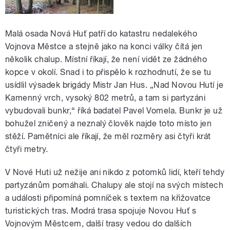
Malá osada Nová Huť patří do katastru nedalekého
Vojnova Městce a stejně jako na konci války čítá jen
několik chalup. Místní říkají, že není vidět ze žádného
kopce v okolí. Snad i to přispělo k rozhodnutí, že se tu
usídlil výsadek brigády Mistr Jan Hus. „Nad Novou Hutí je
Kamenný vrch, vysoký 802 metrů, a tam si partyzáni
vybudovali bunkr,“ říká badatel Pavel Vomela. Bunkr je už
bohužel zničený a neznalý člověk najde toto místo jen
stěží. Pamětníci ale říkají, že měl rozměry asi čtyři krát
čtyři metry.
V Nové Huti už nežije ani nikdo z potomků lidí, kteří tehdy
partyzánům pomáhali. Chalupy ale stojí na svých místech
a události připomíná pomníček s textem na křižovatce
turistických tras. Modrá trasa spojuje Novou Huť s
Vojnovým Městcem, další trasy vedou do dalších