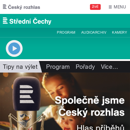
Přejít k hlavnímu obsahu
MENU
ŽIVĚ
PROGRAM
AUDIOARCHIV
KAMERY
Tipy na výlet
Program
Pořady
Více
…