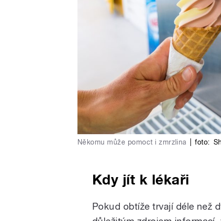
Někomu může pomoct i zmrzlina
|
foto:
Sh
Kdy jít k lékaři
Pokud obtíže trvají déle než d