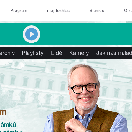
Program
mujRozhlas
Stanice
O r
archiv
Playlisty
Lidé
Kamery
Jak nás nalad