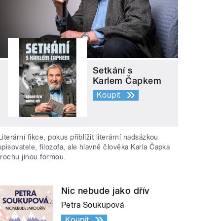
Setkání s
Karlem Čapkem
Koupit
Literární fikce, pokus přiblížit literární nadsázkou
spisovatele, filozofa, ale hlavně člověka Karla Čapka
trochu jinou formou.
Nic nebude jako dřív
Petra Soukupová
Koupit