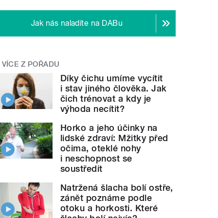
Jak nás naladíte na DABu
VÍCE Z POŘADU
Díky čichu umíme vycítit
i stav jiného člověka. Jak
čich trénovat a kdy je
výhoda necítit?
Horko a jeho účinky na
lidské zdraví: Mžitky před
očima, oteklé nohy
i neschopnost se
soustředit
Natržená šlacha bolí ostře,
zánět poznáme podle
otoku a horkosti. Které