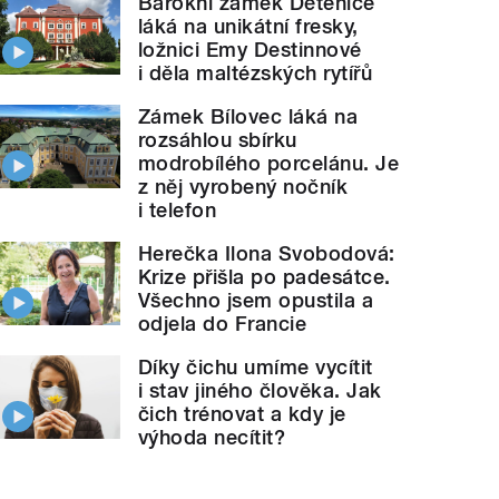
Barokní zámek Dětenice
láká na unikátní fresky,
ložnici Emy Destinnové
i děla maltézských rytířů
Zámek Bílovec láká na
rozsáhlou sbírku
modrobílého porcelánu. Je
z něj vyrobený nočník
i telefon
Herečka Ilona Svobodová:
Krize přišla po padesátce.
Všechno jsem opustila a
odjela do Francie
Díky čichu umíme vycítit
i stav jiného člověka. Jak
čich trénovat a kdy je
výhoda necítit?