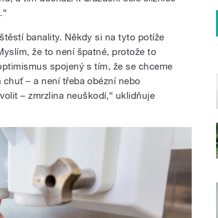
.“
štěstí banality. Někdy si na tyto potíže
Myslím, že to není špatné, protože to
je optimismus spojený s tím, že se chceme
á chuť – a není třeba obézní nebo
lit – zmrzlina neuškodí,“ uklidňuje