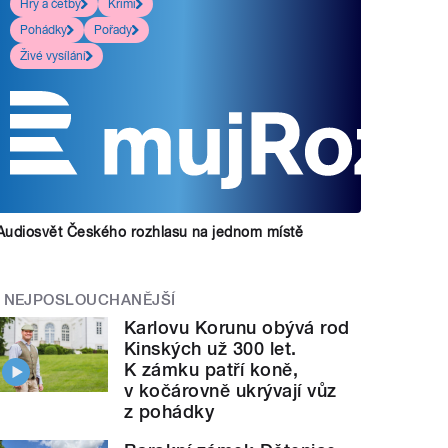
Hry a četby
Krimi
Pohádky
Pořady
Živé vysílání
Audiosvět Českého rozhlasu na jednom místě
NEJPOSLOUCHANĚJŠÍ
Karlovu Korunu obývá rod
Kinských už 300 let.
K zámku patří koně,
v kočárovně ukrývají vůz
z pohádky