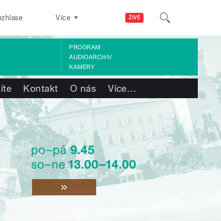
ozhlase
Více
ŽIVĚ
PROGRAM
AUDIOARCHIV
KAMERY
íte
Kontakt
O nás
Více
…