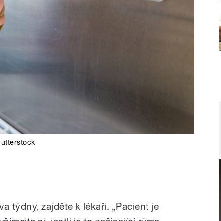
utterstock
va týdny, zajděte k lékaři. „Pacient je