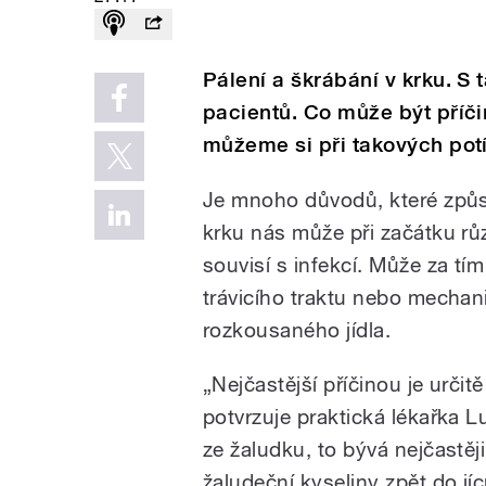
Pálení a škrábání v krku. S
pacientů. Co může být příči
můžeme si při takových pot
Je mnoho důvodů, které způso
krku nás může při začátku rů
souvisí s infekcí. Může za tí
trávicího traktu nebo mechan
rozkousaného jídla.
„Nejčastější příčinou je urči
potvrzuje praktická lékařka L
ze žaludku, to bývá nejčastěj
žaludeční kyseliny zpět do jíc