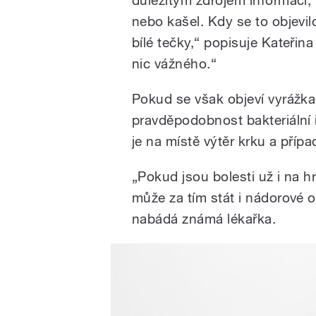
důležitým zdrojem informací, vš
nebo kašel. Kdy se to objevilo,
bílé tečky,“ popisuje Kateřin
nic vážného.“
Pokud se však objeví vyrážka, 
pravděpodobnost bakteriální 
je na místě výtěr krku a přípa
„Pokud jsou bolesti už i na 
může za tím stát i nádorové 
nabádá známá lékařka.