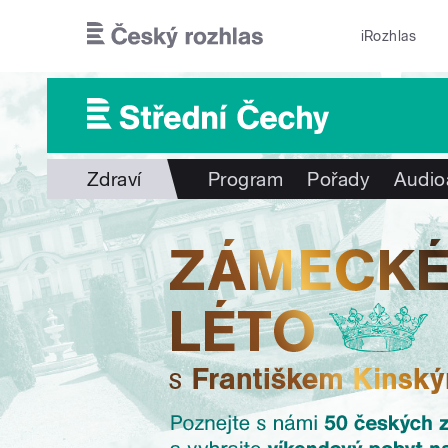
Přejít k hlavnímu obsahu
iRozhlas
Zdraví
Program
Pořady
Audio