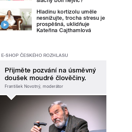
šlachy bolí nejvíc?
Hladinu kortizolu uměle
nesnižujte, trocha stresu je
prospěšná, uklidňuje
Kateřina Cajthamlová
E-SHOP ČESKÉHO ROZHLASU
Přijměte pozvání na úsměvný
doušek moudré člověčiny.
František Novotný, moderátor