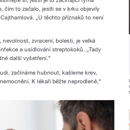
ímejte si, jestli je to začínající rýma
 čím to začalo, jestli se v krku objevily
a Cajthamlová. „U těchto příznaků to není
nevolnost, zvracení, bolesti, je velká
infekce a usídlování streptokoků. „Tady
dné další vyšetření.“
hrudi, začínáme hubnout, kašleme krev,
onemocnění. K lékaři běžte neprodleně,“