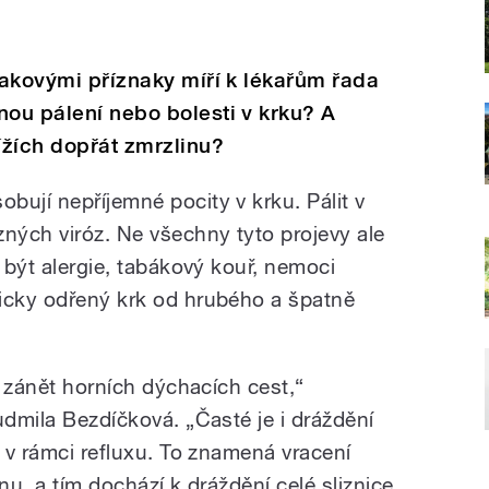
 takovými příznaky míří k lékařům řada
nou pálení nebo bolesti v krku? A
ížích dopřát zmrzlinu?
bují nepříjemné pocity v krku. Pálit v
zných viróz. Ne všechny tyto projevy ale
m být alergie, tabákový kouř, nemoci
icky odřený krk od hrubého a špatně
tě zánět horních dýchacích cest,“
udmila Bezdíčková. „Časté je i dráždění
i v rámci refluxu. To znamená vracení
nu, a tím dochází k dráždění celé sliznice