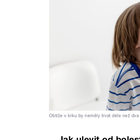
Obtíže v krku by neměly trvat déle než dva
Jak ulevit od boles