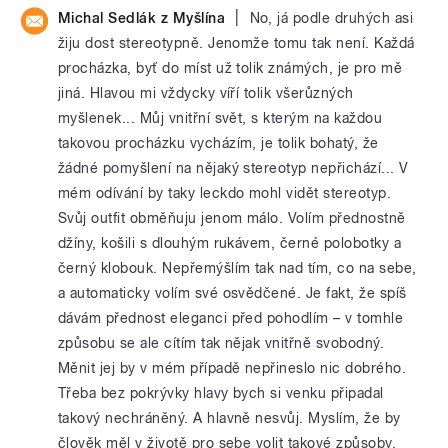
|
Michal Sedlák z Myšlína
No, já podle druhých asi
žiju dost stereotypně. Jenomže tomu tak není. Každá
procházka, byť do míst už tolik známých, je pro mě
jiná. Hlavou mi vždycky víří tolik všerůzných
myšlenek... Můj vnitřní svět, s kterým na každou
takovou procházku vycházím, je tolik bohatý, že
žádné pomyšlení na nějaký stereotyp nepřichází... V
mém odívání by taky leckdo mohl vidět stereotyp.
Svůj outfit obměňuju jenom málo. Volím přednostně
džíny, košili s dlouhým rukávem, černé polobotky a
černý klobouk. Nepřemýšlím tak nad tím, co na sebe,
a automaticky volím své osvědčené. Je fakt, že spíš
dávám přednost eleganci před pohodlím – v tomhle
způsobu se ale cítím tak nějak vnitřně svobodný.
Měnit jej by v mém případě nepřineslo nic dobrého.
Třeba bez pokrývky hlavy bych si venku připadal
takový nechráněný. A hlavně nesvůj. Myslím, že by
člověk měl v životě pro sebe volit takové způsoby,