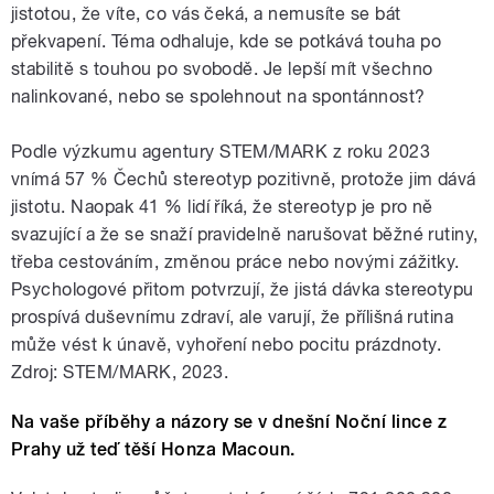
jistotou, že víte, co vás čeká, a nemusíte se bát
překvapení. Téma odhaluje, kde se potkává touha po
stabilitě s touhou po svobodě. Je lepší mít všechno
nalinkované, nebo se spolehnout na spontánnost?
Podle výzkumu agentury STEM/MARK z roku 2023
vnímá 57 % Čechů stereotyp pozitivně, protože jim dává
jistotu. Naopak 41 % lidí říká, že stereotyp je pro ně
svazující a že se snaží pravidelně narušovat běžné rutiny,
třeba cestováním, změnou práce nebo novými zážitky.
Psychologové přitom potvrzují, že jistá dávka stereotypu
prospívá duševnímu zdraví, ale varují, že přílišná rutina
může vést k únavě, vyhoření nebo pocitu prázdnoty.
Zdroj: STEM/MARK, 2023.
Na vaše příběhy a názory se v dnešní Noční lince z
Prahy už teď těší Honza Macoun.