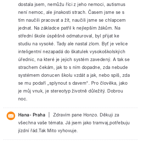
dostala jsem, nemůžu říci z jeho nemoci, autismus
není nemoc, ale jinakosti strach. Časem jsme se s
tím naučili pracovat a žít, naučili jsme se chlapcem
jednat. Na základce patřil k nejlepším žákům. Na
střední škole úspěšně odmaturoval, byl přijat ke
studiu na vysoké. Tady ale nastal zlom. Byť je velice
inteligentní nezapadá do škatulek vysokoškolských
úřednic, na které je jejich systém zavedený. A tak se
strachem čekám, jak to s ním dopadne, zda nebude
systémem donucen školu vzdát a jak, nebo spíš, zda
se mu podaří „splynout s davem“. Pro člověka, jako
je můj vnuk, je stereotyp životně důležitý. Dobrou
noc.
|
Hana- Praha
Zdravím pane Honzo. Děkuji za
všechna vaše témata. Já jsem jako tramvaj,potřebuju
jízdní řád.Tak Mito vyhovuje.