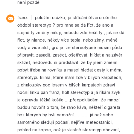
není pozdě
|
franz
položím otázku, je střídání čtveroročního
období stereotyp ? pro mne se dá říct, že ano a
stejně ty změny miluji, nebudu zde řešit ty , jak se dá
říct, ty niance, někdy více tepla, nebo zimy, méně
vody a více atd., gró je, že stereotypně musím půdu
připravit, zasadit, zaséct, ošetřovat, hlídat a na závěr
sklízet, nedovedu si představit, že by jsem změnil
pobyt třeba na rovníku a musel hledat cesty k mému
stereotypu klima, které mám zde v bílých karpatech,
z chaloupky pod lesem v bílých karpatech zdraví
noční linku pan franz, holt stereotyp a já říkám zvyk
je opravdu těžká košile ....předpokládám, že mnozí
budou hovořit o tom, že ráno káva, někteří cigareta
bez kterých by byli nemožní............já než sebe
samotného sleduji počasí, nejříve meteostanici,
pohled na kopce, což je vlastně stereotyp chování,