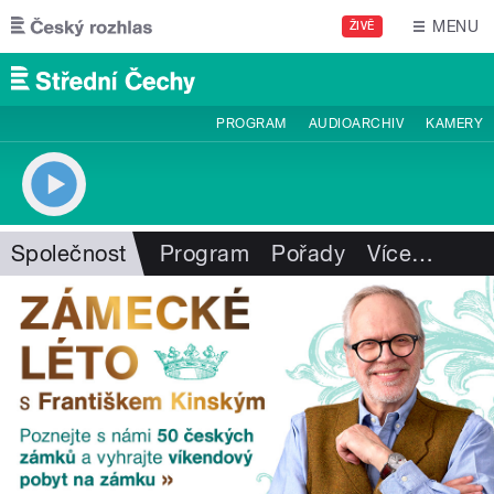
Přejít k hlavnímu obsahu
MENU
ŽIVĚ
PROGRAM
AUDIOARCHIV
KAMERY
Společnost
Program
Pořady
Více
…