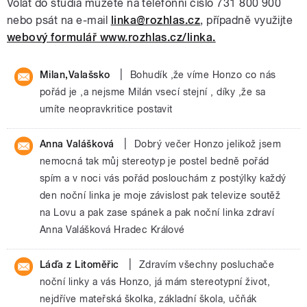
Volat do studia můžete na telefonní číslo 731 800 900
nebo psát na e-mail
linka@rozhlas.cz
, případně využijte
webový formulář www.rozhlas.cz/linka.
|
Milan,Valašsko
Bohudík ,že víme Honzo co nás
pořád je ,a nejsme Milán vsecí stejní , díky ,že sa
umíte neopravkritice postavit
|
Anna Valášková
Dobrý večer Honzo jelikož jsem
nemocná tak můj stereotyp je postel bedně pořád
spím a v noci vás pořád poslouchám z postýlky každý
den noční linka je moje závislost pak televize soutěž
na Lovu a pak zase spánek a pak noční linka zdraví
Anna Valášková Hradec Králové
|
Láďa z Litoměřic
Zdravím všechny posluchače
noční linky a vás Honzo, já mám stereotypní život,
nejdříve mateřská školka, základní škola, učňák