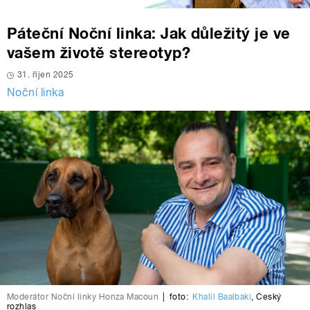
Páteční Noční linka: Jak důležitý je ve
vašem životě stereotyp?
31. říjen 2025
Noční linka
Moderátor Noční linky Honza Macoun
|
foto:
Khalil Baalbaki
,
Český
rozhlas