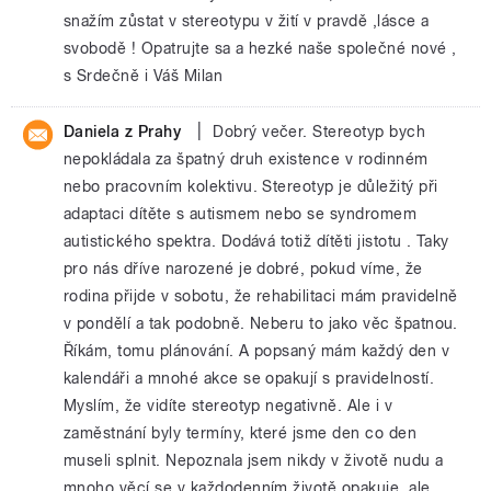
snažím zůstat v stereotypu v žití v pravdě ,lásce a
svobodě ! Opatrujte sa a hezké naše společné nové ,
s Srdečně i Váš Milan
|
Daniela z Prahy
Dobrý večer. Stereotyp bych
nepokládala za špatný druh existence v rodinném
nebo pracovním kolektivu. Stereotyp je důležitý při
adaptaci dítěte s autismem nebo se syndromem
autistického spektra. Dodává totiž dítěti jistotu . Taky
pro nás dříve narozené je dobré, pokud víme, že
rodina přijde v sobotu, že rehabilitaci mám pravidelně
v pondělí a tak podobně. Neberu to jako věc špatnou.
Říkám, tomu plánování. A popsaný mám každý den v
kalendáři a mnohé akce se opakují s pravidelností.
Myslím, že vidíte stereotyp negativně. Ale i v
zaměstnání byly termíny, které jsme den co den
museli splnit. Nepoznala jsem nikdy v životě nudu a
mnoho věcí se v každodenním životě opakuje, ale