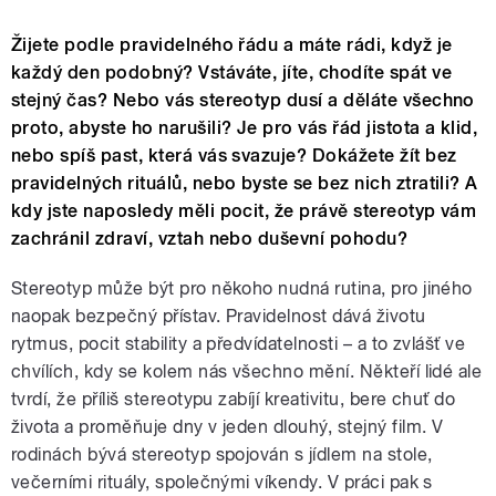
Žijete podle pravidelného řádu a máte rádi, když je
každý den podobný? Vstáváte, jíte, chodíte spát ve
stejný čas? Nebo vás stereotyp dusí a děláte všechno
proto, abyste ho narušili? Je pro vás řád jistota a klid,
nebo spíš past, která vás svazuje? Dokážete žít bez
pravidelných rituálů, nebo byste se bez nich ztratili? A
kdy jste naposledy měli pocit, že právě stereotyp vám
zachránil zdraví, vztah nebo duševní pohodu?
Stereotyp může být pro někoho nudná rutina, pro jiného
naopak bezpečný přístav. Pravidelnost dává životu
rytmus, pocit stability a předvídatelnosti – a to zvlášť ve
chvílích, kdy se kolem nás všechno mění. Někteří lidé ale
tvrdí, že příliš stereotypu zabíjí kreativitu, bere chuť do
života a proměňuje dny v jeden dlouhý, stejný film. V
rodinách bývá stereotyp spojován s jídlem na stole,
večerními rituály, společnými víkendy. V práci pak s