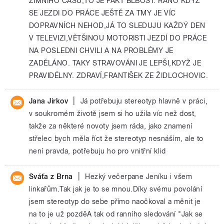
ZIMNÍHO ČASU,TO JE FAKT BLBOST. RÁNO KDYŽ
SE JEZDI DO PRÁCE JEŠTĚ ZA TMY JE VÍC
DOPRAVNÍCH NEHOD,JÁ TO SLEDUJU KAŽDÝ DEN
V TELEVIZI,VĚTŠINOU MOTORISTI JEZDÍ DO PRÁCE
NA POSLEDNI CHVILI A NA PROBLÉMY JE
ZADĚLÁNO. TAKY STRAVOVÁNI JE LEPŠI,KDYŽ JE
PRAVIDÉLNY. ZDRAVÍ,FRANTIŠEK ZE ŽIDLOCHOVIC.
|
Jana Jirkov
Já potřebuju stereotyp hlavně v práci,
v soukromém životě jsem si ho užila víc než dost,
takže za některé novoty jsem ráda, jako znamení
střelec bych měla říct že stereotyp nesnáším, ale to
není pravda, potřebuju ho pro vnitřní klid
|
Sváťa z Brna
Hezký večerpane Jeníku i všem
linkařům.Tak jak je to se mnou.Díky svému povolání
jsem stereotyp do sebe přímo naočkoval a měnit je
na to je už pozděA tak od ranního sledování "Jak se