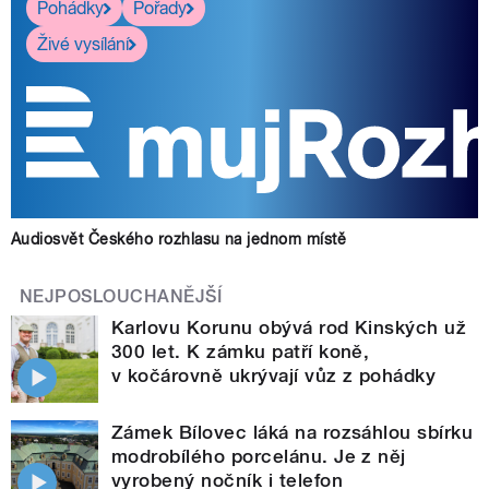
Pohádky
Pořady
Živé vysílání
Audiosvět Českého rozhlasu na jednom místě
NEJPOSLOUCHANĚJŠÍ
Karlovu Korunu obývá rod Kinských už
300 let. K zámku patří koně,
v kočárovně ukrývají vůz z pohádky
Zámek Bílovec láká na rozsáhlou sbírku
modrobílého porcelánu. Je z něj
vyrobený nočník i telefon