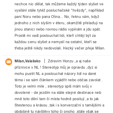
nechce nic dělat, tak můžeme každý týden slyšet ve
vysílání stále tytéž posluchačské "hvězdy", například
paní Noru nebo pana Olina... No, řeknu vám, když
jednoho z nich slyším v éteru, okamžitě přelaďuji na
jinou stanici nebo rovnou rádio vypínám a jdu spát.
Prostě mi vadí poslouchat lidi, kteří chtějí být za
každou cenu slyšet a nemyslí na ostatní, kteří se
třeba ještě nikdy nedovolali. Hezký večer přeje Milan.
|
Milan,Valašsko
Zdravím Honzu ,a aj naše
příznivce v NL ! Stereotyp můj je opravdu ,dyz si
mohu pustit NL a poslouchat názory lidí na dané
téma i se sám článkem vyjádřit nebo občas zavolat .
Toto je velmi mile , stereotyp spíš mám svůj v
dovolené - de jezdím na stále stejné destinace neb
mně toto dění tam či místa hodně posilují ,a to jak
Stestenou a krásou ,tak i s konverzační s tamějšími a
obdobně tu návštěvy toho či onoho ,stále však se