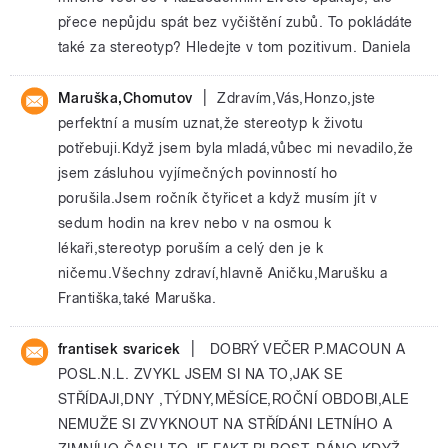
přece nepůjdu spát bez vyčištění zubů. To pokládáte
také za stereotyp? Hledejte v tom pozitivum. Daniela
|
Maruška,Chomutov
Zdravím,Vás,Honzo,jste
perfektní a musím uznat,že stereotyp k životu
potřebuji.Když jsem byla mladá,vůbec mi nevadilo,že
jsem zásluhou vyjímečných povinností ho
porušila.Jsem ročník čtyřicet a když musím jít v
sedum hodin na krev nebo v na osmou k
lékaři,stereotyp poruším a celý den je k
ničemu.Všechny zdraví,hlavně Aničku,Marušku a
Františka,také Maruška.
|
frantisek svaricek
DOBRÝ VEČER P.MACOUN A
POSL.N.L. ZVYKL JSEM SI NA TO,JAK SE
STŘÍDAJI,DNY ,TÝDNY,MĚSÍCE,ROČNÍ OBDOBI,ALE
NEMUŽE SI ZVYKNOUT NA STŘÍDÁNI LETNÍHO A