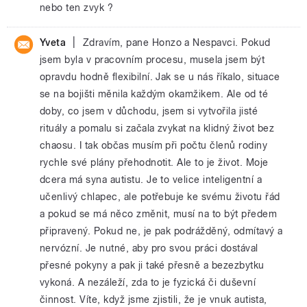
nebo ten zvyk ?
|
Yveta
Zdravím, pane Honzo a Nespavci. Pokud
jsem byla v pracovním procesu, musela jsem být
opravdu hodně flexibilní. Jak se u nás říkalo, situace
se na bojišti měnila každým okamžikem. Ale od té
doby, co jsem v důchodu, jsem si vytvořila jisté
rituály a pomalu si začala zvykat na klidný život bez
chaosu. I tak občas musím při počtu členů rodiny
rychle své plány přehodnotit. Ale to je život. Moje
dcera má syna autistu. Je to velice inteligentní a
učenlivý chlapec, ale potřebuje ke svému životu řád
a pokud se má něco změnit, musí na to být předem
připravený. Pokud ne, je pak podrážděný, odmítavý a
nervózní. Je nutné, aby pro svou práci dostával
přesné pokyny a pak ji také přesně a bezezbytku
vykoná. A nezáleží, zda to je fyzická či duševní
činnost. Víte, když jsme zjistili, že je vnuk autista,