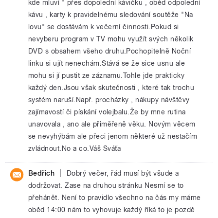
kde mluví " přes dopolední kávičku , oběd odpolední
kávu , karty k pravidelnému sledování soutěže "Na
lovu" se dostávám k večerní činnosti.Pokud si
nevyberu program v TV mohu využít svých několik
DVD s obsahem všeho druhu.Pochopitelně Noční
linku si ujít nenechám.Stává se že sice usnu ale
mohu si jí pustit ze záznamu.Tohle jde prakticky
každý den.Jsou však skutečnosti , které tak trochu
systém naruší.Např. procházky , nákupy návštěvy
zajímavostí či pískání volejbalu.Že by mne rutina
unavovala , ano ale přiměřeně věku. Novým věcem
se nevyhýbám ale přeci jenom některé už nestačím
zvládnout.No a co.Váš Sváťa
|
Bedřich
Dobrý večer, řád musí být všude a
dodržovat. Zase na druhou stránku Nesmí se to
přehánět. Není to pravidlo všechno na čás my máme
oběd 14:00 nám to vyhovuje každý říká to je pozdě