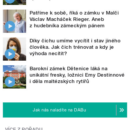
Patříme k sobě, říká o zámku v Malči
Václav Macháček Rieger. Aneb
z hudebníka zámeckým pánem
Díky čichu umíme vycítit i stav jiného
člověka. Jak čich trénovat a kdy je
výhoda necítit?
Barokní zámek Dětenice láká na
unikátní fresky, ložnici Emy Destinnové
i děla maltézských rytířů
Jak nás naladíte na DABu
VÍCE Z POŘADU