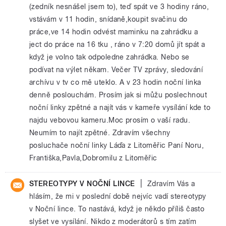
(zedník nesnášel jsem to), teď spát ve 3 hodiny ráno,
vstávám v 11 hodin, snídaně,koupit svačinu do
práce,ve 14 hodin odvést maminku na zahrádku a
ject do práce na 16 tku , ráno v 7:20 domů jít spát a
když je volno tak odpoledne zahrádka. Nebo se
podívat na výlet někam. Večer TV zprávy, sledování
archívu v tv co mě uteklo. A v 23 hodin noční linka
denně poslouchám. Prosím jak si můžu poslechnout
noční linky zpětné a najít vás v kameře vysílání kde to
najdu vebovou kameru.Moc prosím o vaší radu.
Neumím to najít zpětné. Zdravím všechny
posluchače noční linky Láďa z Litoměřic Paní Noru,
Františka,Pavla,Dobromilu z Litoměřic
|
STEREOTYPY V NOČNÍ LINCE
Zdravím Vás a
hlásím, že mi v poslední době nejvíc vadí stereotypy
v Noční lince. To nastává, když je někdo příliš často
slyšet ve vysílání. Nikdo z moderátorů s tím zatím