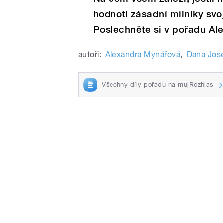
hodnotí zásadní milníky svoj
Poslechněte si v pořadu Ale
autoři:
Alexandra Mynářová
,
Dana Jos
Všechny díly pořadu na mujRozhlas