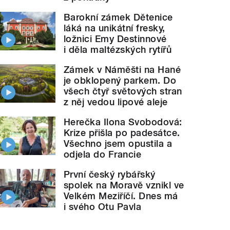
Barokní zámek Dětenice
láká na unikátní fresky,
ložnici Emy Destinnové
i děla maltézských rytířů
Zámek v Náměšti na Hané
je obklopený parkem. Do
všech čtyř světových stran
z něj vedou lipové aleje
Herečka Ilona Svobodová:
Krize přišla po padesátce.
Všechno jsem opustila a
odjela do Francie
První český rybářský
spolek na Moravě vznikl ve
Velkém Meziříčí. Dnes má
i svého Otu Pavla