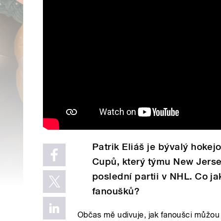
Patrik Eliáš je bývalý hokej
Cupů, který týmu New Jersey
poslední partii v NHL. Co j
fanoušků?
Občas mě udivuje, jak fanoušci můžou bý