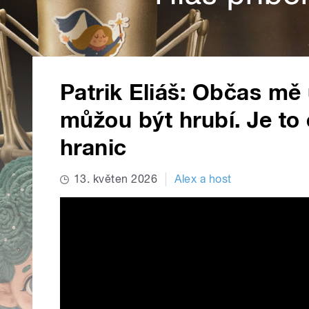
Patrik Eliáš: Občas mě 
můžou být hrubí. Je to 
hranic
13. květen 2026
Alex a host