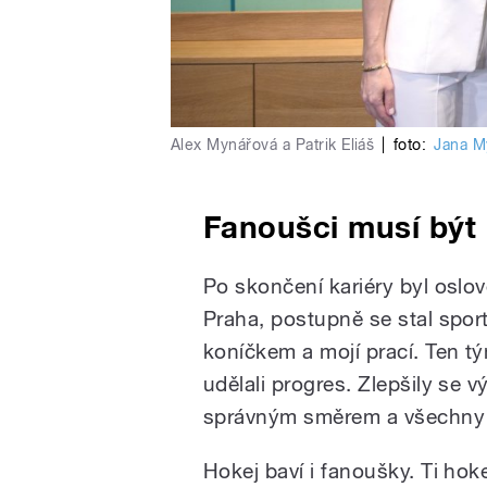
Alex Mynářová a Patrik Eliáš
|
foto:
Jana M
Fanoušci musí být 
Po skončení kariéry byl oslo
Praha, postupně se stal spo
koníčkem a mojí prací. Ten tým
udělali progres. Zlepšily se 
správným směrem a všechny n
Hokej baví i fanoušky. Ti hok