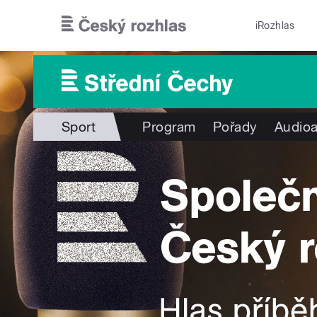
Přejít k hlavnímu obsahu
iRozhlas
Sport
Program
Pořady
Audioa