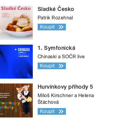
Sladké Česko
Patrik Rozehnal
Koupit
1. Symfonická
Chinaski a SOČR live
Koupit
Hurvínkovy příhody 5
Miloš Kirschner a Helena
Štáchová
Koupit