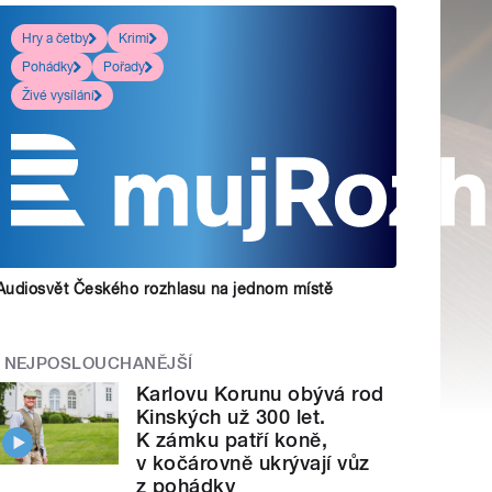
Hry a četby
Krimi
Pohádky
Pořady
Živé vysílání
Audiosvět Českého rozhlasu na jednom místě
NEJPOSLOUCHANĚJŠÍ
Karlovu Korunu obývá rod
Kinských už 300 let.
K zámku patří koně,
v kočárovně ukrývají vůz
z pohádky