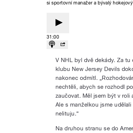
si sportovní manažer a bývalý hokejový 
31:00
V NHL byl dvě dekády. Za tu 
klubu New Jersey Devils doko
nakonec odmítl. „Rozhodování
nechtěli, abych se rozhodl p
zaučovat. Měl jsem být v roli
Ale s manželkou jsme udělali 
nelituju.“
Na druhou stranu se do Amer