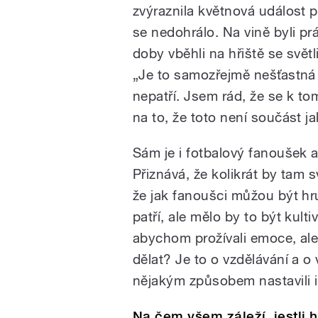
zvýraznila květnová událost p
se nedohrálo. Na vině byli pr
doby vběhli na hřiště se světl
„Je to samozřejmě nešťastná 
nepatří. Jsem rád, že se k tom
na to, že toto není součást j
Sám je i fotbalový fanoušek a
Přiznává, že kolikrát by tam 
že jak fanoušci můžou být hr
patří, ale mělo by to být kul
abychom prožívali emoce, ale 
dělat? Je to o vzdělávání a o
nějakým způsobem nastavili i
Na čem všem záleží, jestli