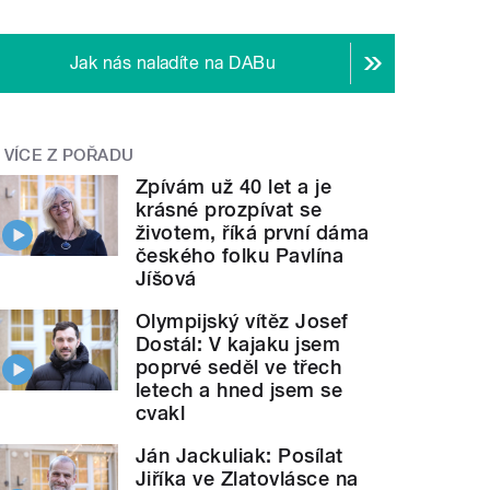
Jak nás naladíte na DABu
VÍCE Z POŘADU
Zpívám už 40 let a je
krásné prozpívat se
životem, říká první dáma
českého folku Pavlína
Jíšová
Olympijský vítěz Josef
Dostál: V kajaku jsem
poprvé seděl ve třech
letech a hned jsem se
cvakl
Ján Jackuliak: Posílat
Jiříka ve Zlatovlásce na