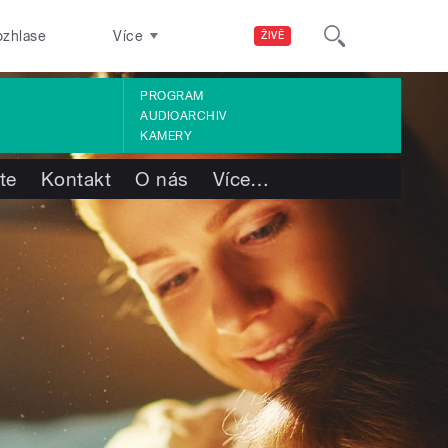
ozhlase
Více
ŽIVĚ
PROGRAM
AUDIOARCHIV
KAMERY
te
Kontakt
O nás
Více
…