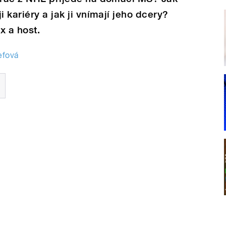
i kariéry a jak ji vnímají jeho dcery?
x a host.
efová