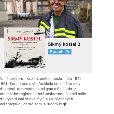
Šikmý kostel 3
Koupit
Románová kronika ztraceného města - léta 1945–
1961. Karin Lednická předkládá do značné míry
převratný, dosavadní paradigma měnící obraz
hornického regionu, jehož zahlazenou historii stále
překrývá tlustá vrstva mýtů a zakořeněných
stereotypů o „černé zemi a rudém kraji“.