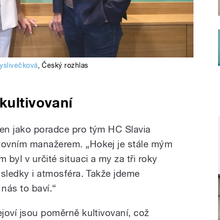
yslivečková
,
Český rozhlas
kultivovaní
ven jako poradce pro tým HC Slavia
rtovním manažerem. „Hokej je stále mým
 byl v určité situaci a my za tři roky
výsledky i atmosféra. Takže jdeme
ás to baví.“
ejoví jsou poměrně kultivovaní, což