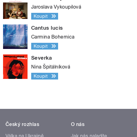
Jaroslava Vykoupilová
Koupit
Cantus lucis
Carmina Bohemica
Koupit
Severka
Nina Špitálníková
Koupit
Český rozhlas
O nás
Válka na Ukrajině
Jak nás naladíte