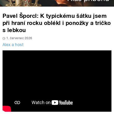
Pavel Šporcl: K typickému šátku jsem
při hraní rocku oblékl i ponožky a tričko
s lebkou
1. červenec 2026
Alex a host