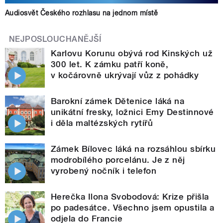
Audiosvět Českého rozhlasu na jednom místě
NEJPOSLOUCHANĚJŠÍ
Karlovu Korunu obývá rod Kinských už
300 let. K zámku patří koně,
v kočárovně ukrývají vůz z pohádky
Barokní zámek Dětenice láká na
unikátní fresky, ložnici Emy Destinnové
i děla maltézských rytířů
Zámek Bílovec láká na rozsáhlou sbírku
modrobílého porcelánu. Je z něj
vyrobený nočník i telefon
Herečka Ilona Svobodová: Krize přišla
po padesátce. Všechno jsem opustila a
odjela do Francie