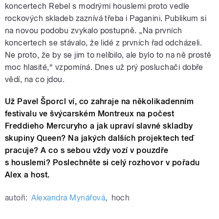
koncertech Rebel s modrými houslemi proto vedle
rockových skladeb zaznívá třeba i Paganini. Publikum si
na novou podobu zvykalo postupně. „Na prvních
koncertech se stávalo, že lidé z prvních řad odcházeli.
Ne proto, že by se jim to nelíbilo, ale bylo to na ně prostě
moc hlasité,“ vzpomíná. Dnes už prý posluchači dobře
vědí, na co jdou.
Už Pavel Šporcl ví, co zahraje na několikadenním
festivalu ve švýcarském Montreux na počest
Freddieho Mercuryho a jak upraví slavné skladby
skupiny Queen? Na jakých dalších projektech teď
pracuje? A co s sebou vždy vozí v pouzdře
s houslemi? Poslechněte si celý rozhovor v pořadu
Alex a host.
autoři:
Alexandra Mynářová
,
hoch