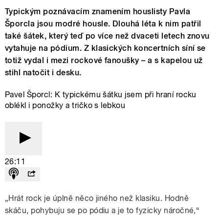
Typickým poznávacím znamením houslisty Pavla
Šporcla jsou modré housle. Dlouhá léta k nim patřil
také šátek, který teď po více než dvaceti letech znovu
vytahuje na pódium. Z klasických koncertních síní se
totiž vydal i mezi rockové fanoušky – a s kapelou už
stihl natočit i desku.
Pavel Šporcl: K typickému šátku jsem při hraní rocku
oblékl i ponožky a tričko s lebkou
26:11
„Hrát rock je úplně něco jiného než klasiku. Hodně
skáču, pohybuju se po pódiu a je to fyzicky náročné,“