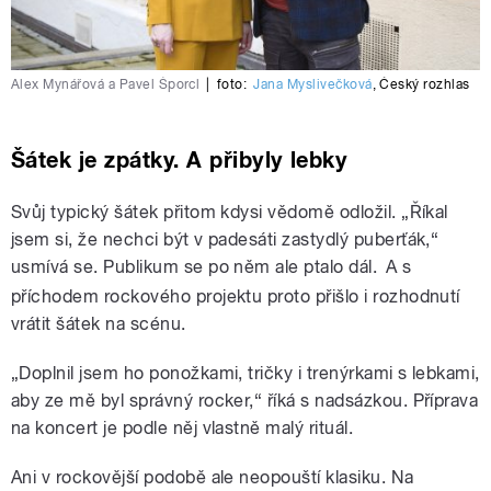
Alex Mynářová a Pavel Šporcl
|
foto:
Jana Myslivečková
,
Český rozhlas
Šátek je zpátky. A přibyly lebky
Svůj typický šátek přitom kdysi vědomě odložil. „Říkal
jsem si, že nechci být v padesáti zastydlý puberťák,“
usmívá se. Publikum se po něm ale ptalo dál.
A s
příchodem rockového projektu proto přišlo i rozhodnutí
vrátit šátek na scénu.
„Doplnil jsem ho ponožkami, tričky i trenýrkami s lebkami,
aby ze mě byl správný rocker,“ říká s nadsázkou. Příprava
na koncert je podle něj vlastně malý rituál.
Ani v rockovější podobě ale neopouští klasiku. Na