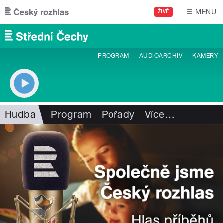
Přejít k hlavnímu obsahu
MENU
ŽIVĚ
PROGRAM
AUDIOARCHIV
KAMERY
Hudba
Program
Pořady
Více
…