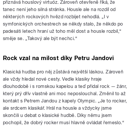
přiznává houslový virtuóz. Zároveň otevřeně říká, že
tanec není jeho silná stránka. Housle ale na rozdíl od
některých rockových hvězd rozbíjet nehodlá. „I v
symfonických orchestrech se někdy stalo, že někdo po
padesáti letech hraní už toho měl dost a housle rozbil,“
směje se. „Takový ale být nechci.“
Rock vzal na milost díky Petru Jandovi
Klasická hudba pro něj zůstává největší láskou. Zároveň
ale vždy hledal nové cesty. Vedle klasiky hraje
dlouhodobě i s romskou kapelou a teď přidal rock — žánr,
který prý dřív vlastně ani moc neposlouchal. Změnil to až
kontakt s Petrem Jandou z kapely Olympic. „Je to rocker,
ale srdcem klasikář. Hrál na housle a vždycky jsme
skončili u debat o klasické hudbě. Díky němu jsem
pochopil, že dobrý rocker musí hlavně ovládat řemeslo.“