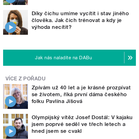
Díky čichu umíme vycítit i stav jiného
člověka. Jak čich trénovat a kdy je
výhoda necítit?
Jak nás naladíte na DABu
VÍCE Z POŘADU
Zpívám už 40 let a je krásné prozpívat
se životem, říká první dáma českého
folku Pavlína Jíšová
Olympijský vítěz Josef Dostál: V kajaku
jsem poprvé seděl ve třech letech a
hned jsem se cvakl