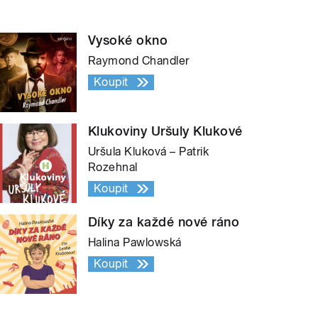
Vysoké okno
Raymond Chandler
Koupit
Klukoviny Uršuly Klukové
Uršula Kluková – Patrik
Rozehnal
Koupit
Díky za každé nové ráno
Halina Pawlowská
Koupit