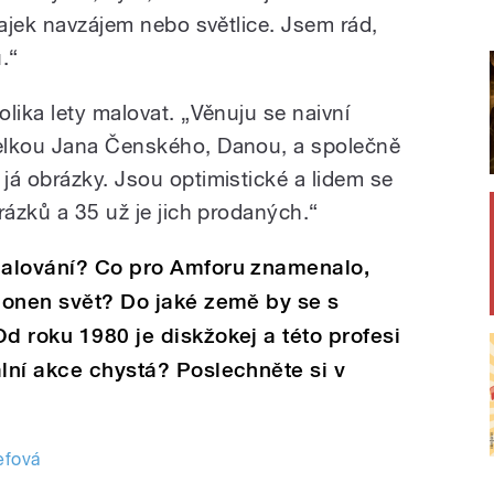
lajek navzájem nebo světlice. Jsem rád,
.“
lika lety malovat. „Věnuju se naivní
elkou Jana Čenského, Danou, a společně
já obrázky. Jsou optimistické a lidem se
rázků a 35 už je jich prodaných.“
 malování? Co pro Amforu znamenalo,
a onen svět? Do jaké země by se s
d roku 1980 je diskžokej a této profesi
ální akce chystá? Poslechněte si v
efová