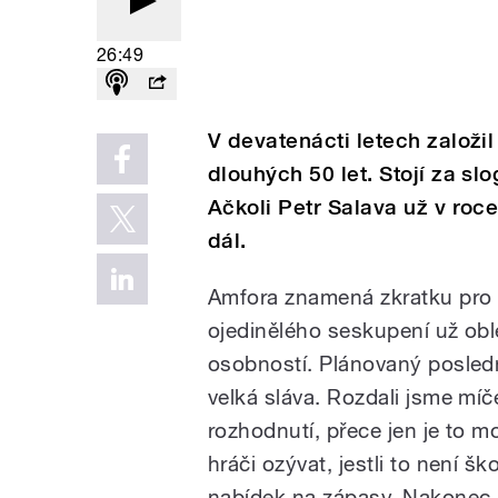
26:49
V devatenácti letech založil
dlouhých 50 let. Stojí za s
Ačkoli Petr Salava už v roce
dál.
Amfora znamená zkratku pro a
ojedinělého seskupení už ob
osobností. Plánovaný posledn
velká sláva. Rozdali jsme míč
rozhodnutí, přece jen je to mo
hráči ozývat, jestli to není šk
nabídek na zápasy. Nakonec js