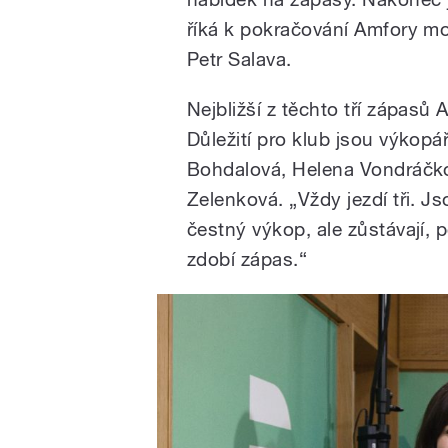
říká k pokračování Amfory mo
Petr Salava.
Nejbližší z těchto tří zápasů
Důležití pro klub jsou výkopář
Bohdalová, Helena Vondráčk
Zelenková. „Vždy jezdí tři. J
čestný výkop, ale zůstávají, p
zdobí zápas.“