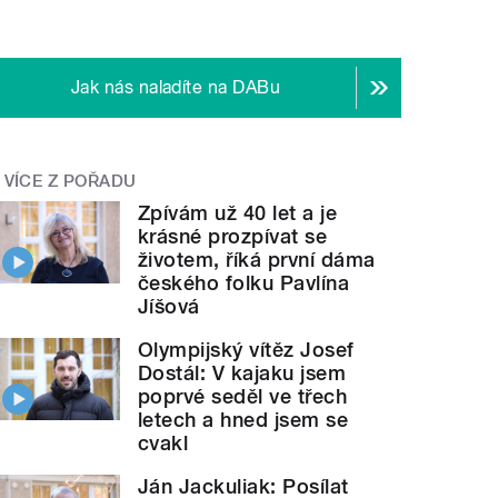
Jak nás naladíte na DABu
VÍCE Z POŘADU
Zpívám už 40 let a je
krásné prozpívat se
životem, říká první dáma
českého folku Pavlína
Jíšová
Olympijský vítěz Josef
Dostál: V kajaku jsem
poprvé seděl ve třech
letech a hned jsem se
cvakl
Ján Jackuliak: Posílat