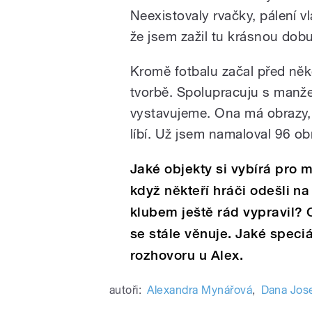
Neexistovaly rvačky, pálení v
že jsem zažil tu krásnou dobu
Kromě fotbalu začal před něko
tvorbě. Spolupracuju s manž
vystavujeme. Ona má obrazy, 
líbí. Už jsem namaloval 96 ob
Jaké objekty si vybírá pro
když někteří hráči odešli n
klubem ještě rád vypravil? O
se stále věnuje. Jaké speci
rozhovoru u Alex.
autoři:
Alexandra Mynářová
,
Dana Jos