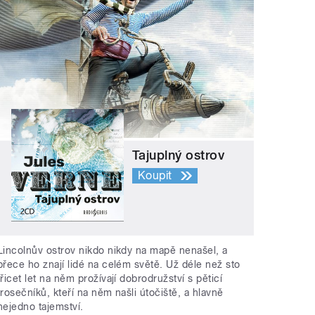
Tajuplný ostrov
Koupit
Lincolnův ostrov nikdo nikdy na mapě nenašel, a
přece ho znají lidé na celém světě. Už déle než sto
třicet let na něm prožívají dobrodružství s pěticí
trosečníků, kteří na něm našli útočiště, a hlavně
nejedno tajemství.