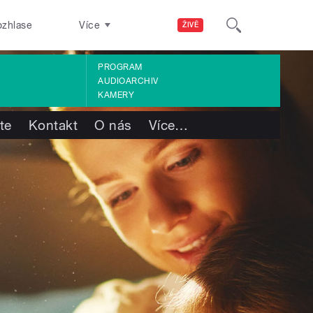
ozhlase
Více
ŽIVĚ
PROGRAM
AUDIOARCHIV
KAMERY
te
Kontakt
O nás
Více
…