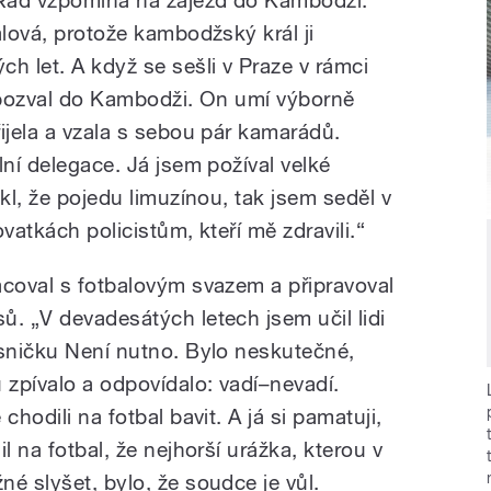
. Rád vzpomíná na zájezd do Kambodži.
alová, protože kambodžský král ji
h let. A když se sešli v Praze v rámci
ji pozval do Kambodži. On umí výborně
ijela a vzala s sebou pár kamarádů.
lní delegace. Já jsem požíval velké
ekl, že pojedu limuzínou, tak jsem seděl v
vatkách policistům, kteří mě zdravili.“
acoval s fotbalovým svazem a připravoval
ů. „V devadesátých letech jsem učil lidi
ísničku Není nutno. Bylo neskutečné,
 zpívalo a odpovídalo: vadí–nevadí.
chodili na fotbal bavit. A já si pamatuji,
l na fotbal, že nejhorší urážka, kterou v
é slyšet, bylo, že soudce je vůl.