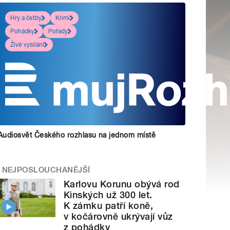
Hry a četby
Krimi
Pohádky
Pořady
Živé vysílání
Audiosvět Českého rozhlasu na jednom místě
NEJPOSLOUCHANĚJŠÍ
Karlovu Korunu obývá rod
Kinských už 300 let.
K zámku patří koně,
v kočárovně ukrývají vůz
z pohádky