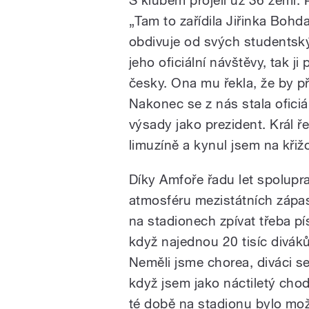
S klubem projeli už 36 zemí
„Tam to zařídila Jiřinka Bohd
obdivuje od svých studentskýc
jeho oficiální návštěvy, tak 
česky. Ona mu řekla, že by př
Nakonec se z nás stala oficiá
výsady jako prezident. Král ř
limuzíně a kynul jsem na křižo
Díky Amfoře řadu let spolupr
atmosféru mezistátních zápas
na stadionech zpívat třeba p
když najednou 20 tisíc diváků
Neměli jsme chorea, diváci se 
když jsem jako náctiletý chodi
té době na stadionu bylo možn