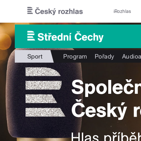
Přejít k hlavnímu obsahu
iRozhlas
Sport
Program
Pořady
Audioa