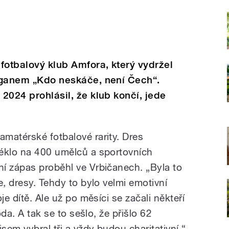
 fotbalový klub Amfora, který vydržel
loganem „Kdo neskáče, není Čech“.
 2024 prohlásil, že klub končí, jede
matérské fotbalové rarity. Dres
léklo na 400 umělců a sportovních
í zápas proběhl ve Vrbičanech. „Byla to
e, dresy. Tehdy to bylo velmi emotivní
je dítě. Ale už po měsíci se začali někteří
oda. A tak se to sešlo, že přišlo 62
em vybral tři a vždy budou charitativní,“