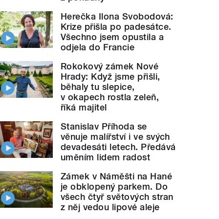
Herečka Ilona Svobodová:
Krize přišla po padesátce.
Všechno jsem opustila a
odjela do Francie
Rokokový zámek Nové
Hrady: Když jsme přišli,
běhaly tu slepice,
v okapech rostla zeleň,
říká majitel
Stanislav Příhoda se
věnuje malířství i ve svých
devadesáti letech. Předává
uměním lidem radost
Zámek v Náměšti na Hané
je obklopený parkem. Do
všech čtyř světových stran
z něj vedou lipové aleje