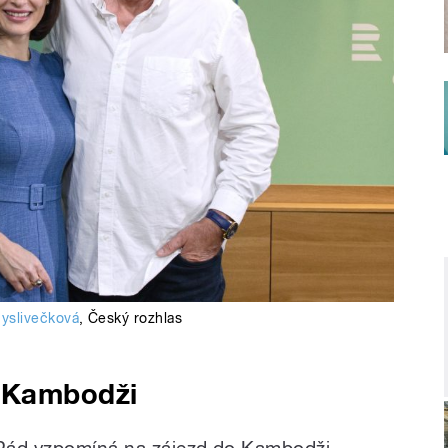
yslivečková
,
Český rozhlas
 Kambodži