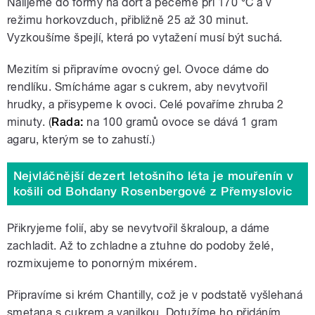
Nalijeme do formy na dort a pečeme při 170 °C a v
režimu horkovzduch, přibližně 25 až 30 minut.
Vyzkoušíme špejlí, která po vytažení musí být suchá.
Mezitím si připravíme ovocný gel. Ovoce dáme do
rendlíku. Smícháme agar s cukrem, aby nevytvořil
hrudky, a přisypeme k ovoci. Celé povaříme zhruba 2
minuty. (
Rada:
na 100 gramů ovoce se dává 1 gram
agaru, kterým se to zahustí.)
Nejvláčnější dezert letošního léta je mouřenín v
košili od Bohdany Rosenbergové z Přemyslovic
Přikryjeme folií, aby se nevytvořil škraloup, a dáme
zachladit. Až to zchladne a ztuhne do podoby želé,
rozmixujeme to ponorným mixérem.
Připravíme si krém Chantilly, což je v podstatě vyšlehaná
smetana s cukrem a vanilkou. Dotužíme ho přidáním