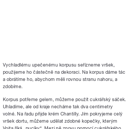
Vychladlému upečenému korpusu seřízneme vršek,
použijeme ho částečně na dekoraci. Na korpus dáme tác
a obrátíme ho, abychom měli rovnou stranu nahoru, a
zdobíme.
Korpus potřeme gelem, můžeme použít cukrářský sáček.
Uhladíme, ale od kraje necháme tak dva centimetry
volné. Na řadu přijde krém Chantilly. Jím pokryjeme celý
vršek dortu, můžeme udělat zdobné kopečky, kterým
Vojta říká „pucíky“. Mezi ně znovu pomocí cukrářského