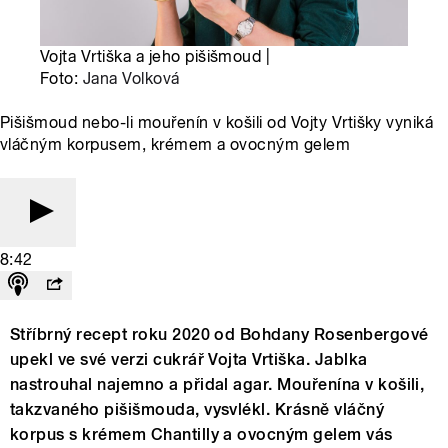
Vojta Vrtiška a jeho pišišmoud |
Foto:
Jana Volková
Pišišmoud nebo-li mouřenín v košili od Vojty Vrtišky vyniká
vláčným korpusem, krémem a ovocným gelem
8:42
Stříbrný recept roku 2020 od Bohdany Rosenbergové
upekl ve své verzi cukrář Vojta Vrtiška. Jablka
nastrouhal najemno a přidal agar. Mouřenína v košili,
takzvaného pišišmouda, vysvlékl. Krásně vláčný
korpus s krémem Chantilly a ovocným gelem vás