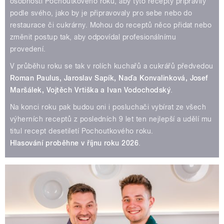
osobnosti Pochoutkového roku, aby tyto recepty připravily
podle svého, jako by je připravovaly pro sebe nebo do
restaurace či cukrárny. Mohou do receptů něco přidat nebo
změnit postup tak, aby odpovídal profesionálnímu
provedení.
V průběhu roku se tak v rolích kuchařů a cukrářů předvedou
Roman Paulus, Jaroslav Sapík, Naďa Konvalinková, Josef
Maršálek, Vojtěch Vrtiška a Ivan Vodochodský
.
Na konci roku pak budou oni i posluchači vybírat ze všech
výherních receptů z posledních 9 let ten nejlepší a udělí mu
titul recept desetiletí Pochoutkového roku.
Hlasování proběhne v říjnu roku 2026
.