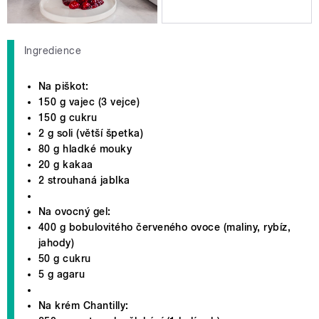
Ingredience
Na piškot:
150 g vajec (3 vejce)
150 g cukru
2 g soli (větší špetka)
80 g hladké mouky
20 g kakaa
2 strouhaná jablka
Na ovocný gel:
400 g bobulovitého červeného ovoce (maliny, rybíz,
jahody)
50 g cukru
5 g agaru
Na krém Chantilly: