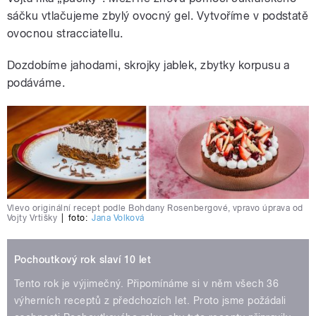
sáčku vtlačujeme zbylý ovocný gel. Vytvoříme v podstatě
ovocnou stracciatellu.
Dozdobíme jahodami, skrojky jablek, zbytky korpusu a
podáváme.
Vlevo originální recept podle Bohdany Rosenbergové, vpravo úprava od
Vojty Vrtišky
|
foto:
Jana Volková
Pochoutkový rok slaví 10 let
Tento rok je výjimečný. Připomínáme si v něm všech 36
výherních receptů z předchozích let. Proto jsme požádali