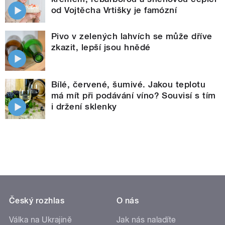
od Vojtěcha Vrtišky je famózní
Pivo v zelených lahvích se může dříve
zkazit, lepší jsou hnědé
Bílé, červené, šumivé. Jakou teplotu
má mít při podávání víno? Souvisí s tím
i držení sklenky
Český rozhlas
O nás
Válka na Ukrajině
Jak nás naladíte