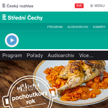
Přejít k hlavnímu obsahu
MENU
ŽIVĚ
PROGRAM
AUDIOARCHIV
KAMERY
Program
Pořady
Audioarchiv
Více
…