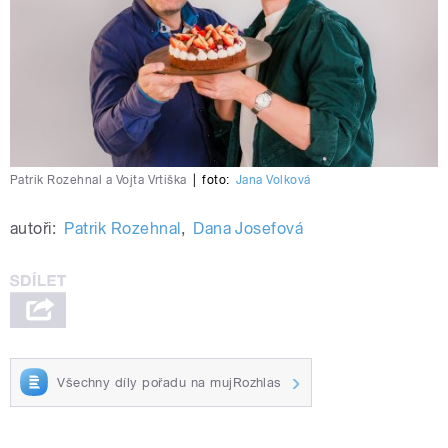
Patrik Rozehnal a Vojta Vrtiška
|
foto:
Jana Volková
autoři:
Patrik Rozehnal
,
Dana Josefová
Všechny díly pořadu na mujRozhlas