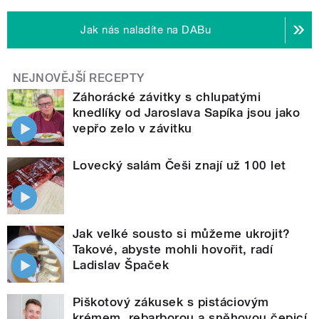
Jak nás naladíte na DABu
NEJNOVĚJŠÍ RECEPTY
Záhorácké závitky s chlupatými
knedlíky od Jaroslava Sapíka jsou jako
vepřo zelo v závitku
Lovecký salám Češi znají už 100 let
Jak velké sousto si můžeme ukrojit?
Takové, abyste mohli hovořit, radí
Ladislav Špaček
Piškotový zákusek s pistáciovým
krémem, rebarborou a sněhovou čepicí