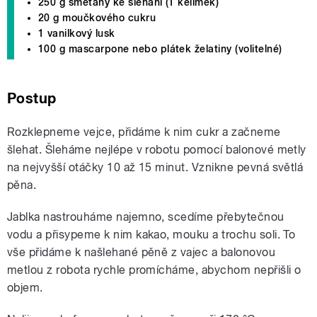
250 g smetany ke šlehání (1 kelímek)
20 g moučkového cukru
1 vanilkový lusk
100 g mascarpone nebo plátek želatiny (volitelné)
Postup
Rozklepneme vejce, přidáme k nim cukr a začneme
šlehat. Šleháme nejlépe v robotu pomocí balonové metly
na nejvyšší otáčky 10 až 15 minut. Vznikne pevná světlá
pěna.
Jablka nastrouháme najemno, scedíme přebytečnou
vodu a přisypeme k nim kakao, mouku a trochu soli. To
vše přidáme k našlehané pěně z vajec a balonovou
metlou z robota rychle promícháme, abychom nepřišli o
objem.