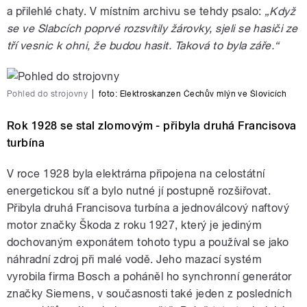
a přilehlé chaty. V místním archivu se tehdy psalo:
„Když
se ve Slabcích poprvé rozsvítily žárovky, sjeli se hasiči ze
tří vesnic k ohni, že budou hasit. Taková to byla záře.“
Pohled do strojovny
|
foto:
Elektroskanzen Čechův mlýn ve Šlovicích
Rok 1928 se stal zlomovým - přibyla druhá Francisova
turbína
V roce 1928 byla elektrárna připojena na celostátní
energetickou síť a bylo nutné jí postupně rozšiřovat.
Přibyla druhá Francisova turbína a jednoválcový naftový
motor značky Škoda z roku 1927, který je jediným
dochovaným exponátem tohoto typu a používal se jako
náhradní zdroj při malé vodě. Jeho mazací systém
vyrobila firma Bosch a poháněl ho synchronní generátor
značky Siemens, v současnosti také jeden z posledních