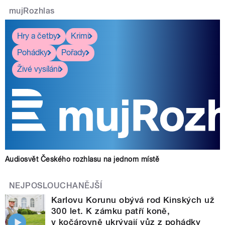
mujRozhlas
Hry a četby
Krimi
Pohádky
Pořady
Živé vysílání
Audiosvět Českého rozhlasu na jednom místě
NEJPOSLOUCHANĚJŠÍ
Karlovu Korunu obývá rod Kinských už
300 let. K zámku patří koně,
v kočárovně ukrývají vůz z pohádky