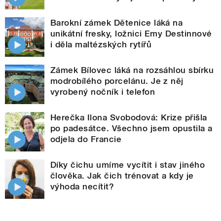
Barokní zámek Dětenice láká na
unikátní fresky, ložnici Emy Destinnové
i děla maltézských rytířů
Zámek Bílovec láká na rozsáhlou sbírku
modrobílého porcelánu. Je z něj
vyrobený nočník i telefon
Herečka Ilona Svobodová: Krize přišla
po padesátce. Všechno jsem opustila a
odjela do Francie
Díky čichu umíme vycítit i stav jiného
člověka. Jak čich trénovat a kdy je
výhoda necítit?