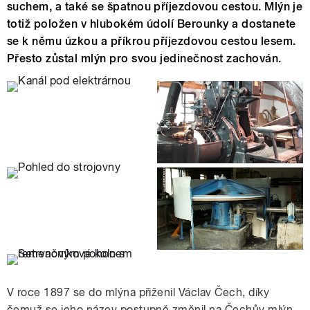
suchem, a také se špatnou příjezdovou cestou. Mlýn je
totiž položen v hlubokém údolí Berounky a dostanete
se k němu úzkou a příkrou příjezdovou cestou lesem.
Přesto zůstal mlýn pro svou jedinečnost zachován.
V roce 1897 se do mlýna přiženil Václav Čech, díky
čemuž se jeho název postupně změnil na Čechův mlýn.