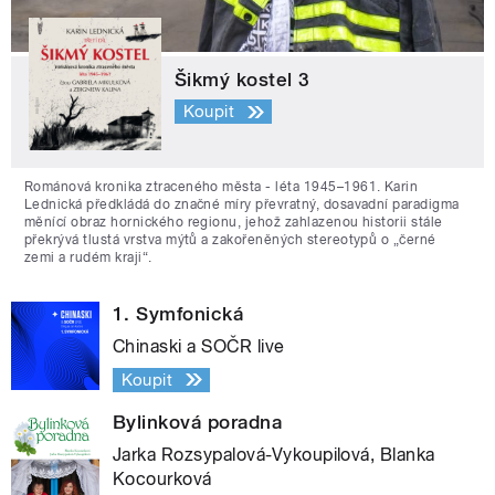
Šikmý kostel 3
Koupit
Románová kronika ztraceného města - léta 1945–1961. Karin
Lednická předkládá do značné míry převratný, dosavadní paradigma
měnící obraz hornického regionu, jehož zahlazenou historii stále
překrývá tlustá vrstva mýtů a zakořeněných stereotypů o „černé
zemi a rudém kraji“.
1. Symfonická
Chinaski a SOČR live
Koupit
Bylinková poradna
Jarka Rozsypalová-Vykoupilová, Blanka
Kocourková