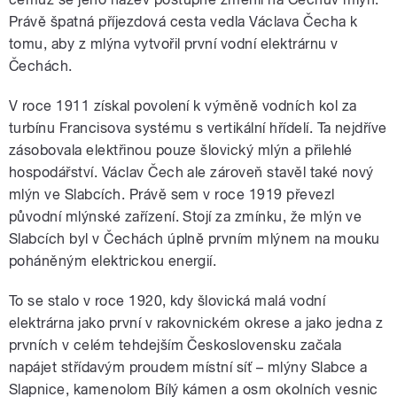
Právě špatná příjezdová cesta vedla Václava Čecha k
tomu, aby z mlýna vytvořil první vodní elektrárnu v
Čechách.
V roce 1911 získal povolení k výměně vodních kol za
turbínu Francisova systému s vertikální hřídelí. Ta nejdříve
zásobovala elektřinou pouze šlovický mlýn a přilehlé
hospodářství. Václav Čech ale zároveň stavěl také nový
mlýn ve Slabcích. Právě sem v roce 1919 převezl
původní mlýnské zařízení. Stojí za zmínku, že mlýn ve
Slabcích byl v Čechách úplně prvním mlýnem na mouku
poháněným elektrickou energií.
To se stalo v roce 1920, kdy šlovická malá vodní
elektrárna jako první v rakovnickém okrese a jako jedna z
prvních v celém tehdejším Československu začala
napájet střídavým proudem místní síť – mlýny Slabce a
Slapnice, kamenolom Bílý kámen a osm okolních vesnic