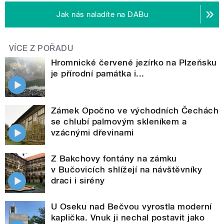
Jak nás naladíte na DABu
VÍCE Z POŘADU
Hromnické červené jezírko na Plzeňsku
je přírodní památka i...
Zámek Opočno ve východních Čechách
se chlubí palmovým skleníkem a
vzácnými dřevinami
Z Bakchovy fontány na zámku
v Bučovicích shlížejí na návštěvníky
draci i sirény
U Oseku nad Bečvou vyrostla moderní
kaplička. Vnuk ji nechal postavit jako