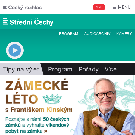
Přejít k hlavnímu obsahu
MENU
ŽIVĚ
PROGRAM
AUDIOARCHIV
KAMERY
Tipy na výlet
Program
Pořady
Více
…