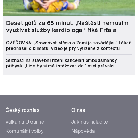
Deset gólů za 68 minut. ,Naštěstí nemusím
využívat služby kardiologa,‘ říká Frťala
OVĚŘOVNA: ‚Srovnávat Měsíc a Zemi je zavádějící.‘ Lékař
přednášel o klimatu, video je prý vytržené z kontextu
Stížností na stavební řízení kanceláři ombudsmanky
přibývá. ‚Lidé by si měli stěžovat víc,‘ míní právníci
Český rozhlas
O nás
Válka na Ukrajině
Jak nás naladíte
Komunální volby
Nápověda