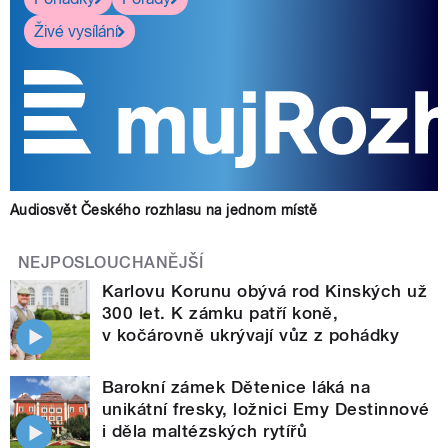
Živé vysílání
Audiosvět Českého rozhlasu na jednom místě
NEJPOSLOUCHANĚJŠÍ
Karlovu Korunu obývá rod Kinských už
300 let. K zámku patří koně,
v kočárovně ukrývají vůz z pohádky
Barokní zámek Dětenice láká na
unikátní fresky, ložnici Emy Destinnové
i děla maltézských rytířů