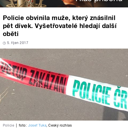
Policie obvinila muže, který znásilnil
pět dívek. Vyšetřovatelé hledají další
oběti
5. říjen 2017
Policie
|
foto:
Josef Tuka
,
Český rozhlas