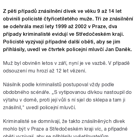
Z pěti případů znásilnění dívek ve věku 9 až 14 let
obvinili policisté čtyřicetiletého muže. Tři ze znásilnění
se odehrála mezi lety 1999 až 2002 v Praze, dva
případy kriminalisté evidují ve Středočeském kraji.
Policisté vyzývají případné další oběti, aby se jim
přihlásily, uvedl ve čtvrtek policejní mluvčí Jan Daněk.
Muž byl obviněn letos v září, nyní je ve vazbě. V případě
odsouzení mu hrozí až 12 let vězení.
Násilník podle kriminalistů postupoval vždy podle
obdobného scénáře. „S vytipovanou dívkou nastoupil do
výtahu v domě, proti její vůli s ní sjel do sklepa a tam ji
znásilnil," uvedl policejní mluvčí.
Kriminalisté se domnívají, že takto znásilněných dívek
mohlo být v Praze a Středočeském kraji víc, a případné
oběti vyzývají, aby se přihlásily vyšetřovatelům.