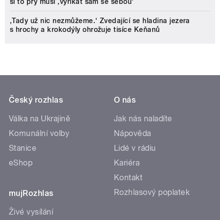
si to prý musí ‚vyříkat sám se sebou‘
‚Tady už nic nezmůžeme.‘ Zvedající se hladina jezera
s hrochy a krokodýly ohrožuje tisíce Keňanů
Český rozhlas
O nás
Válka na Ukrajině
Jak nás naladíte
Komunální volby
Nápověda
Stanice
Lidé v rádiu
eShop
Kariéra
Kontakt
Rozhlasový poplatek
mujRozhlas
Živé vysílání