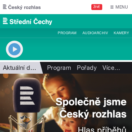
Přejít k hlavnímu obsahu
MENU
ŽIVĚ
PROGRAM
AUDIOARCHIV
KAMERY
Aktuální dění
Program
Pořady
Více
…