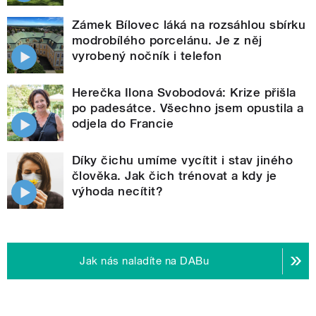
Zámek Bílovec láká na rozsáhlou sbírku
modrobílého porcelánu. Je z něj
vyrobený nočník i telefon
Herečka Ilona Svobodová: Krize přišla
po padesátce. Všechno jsem opustila a
odjela do Francie
Díky čichu umíme vycítit i stav jiného
člověka. Jak čich trénovat a kdy je
výhoda necítit?
Jak nás naladíte na DABu