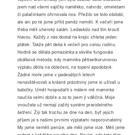
jsem nad všemi vajíčky naměkko, natvrdo, omeletami
či palačinkami ohrnovala nos. Přežilo se toto období,
ale ani po té jsme příliš peněz neměli. K večeři jsme
třeba měli uherský salám. Ledaskdo nad tím kroutí
hlavou. Každý z nás dostal na krajíc chleba jeden
plátek. Takže pět deka k večeři pro celou rodinu.
Hodně se dělala pomazánka a skvěle fungovala
obálková metoda, kdy maminka pětisetkorunovou
výplatu dělila na oblečení, na topení apodobně.
Žádné moře jsme v padesátých letech
nenavštěvovali a krásné prázdniny jsme si užívali u
babičky. Umět hospodařit s málem mě maminka
naučila velmi dobře a za to jsem jí vděčná. Moje
vnoučata už nemají zažitý systém pravidelného
šetření. Žijí tak trochu ze dne na den, byť jejich
příjem je s našimi prvními výplatami neporovnatelný.
My jsme neměli peníze, ale měli jsme vize. Měli jsme
radost z každého nového dne. Nevím, zda toto těm