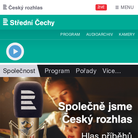
Přejít k hlavnímu obsahu
MENU
ŽIVĚ
PROGRAM
AUDIOARCHIV
KAMERY
Společnost
Program
Pořady
Více
…