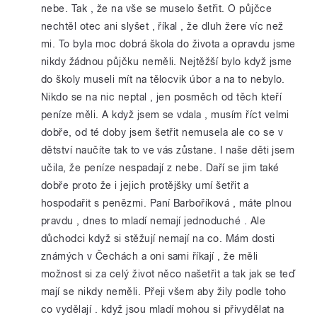
nebe. Tak , že na vše se muselo šetřit. O půjčce
nechtěl otec ani slyšet , říkal , že dluh žere víc než
mi. To byla moc dobrá škola do života a opravdu jsme
nikdy žádnou půjčku neměli. Nejtěžší bylo když jsme
do školy museli mít na tělocvik úbor a na to nebylo.
Nikdo se na nic neptal , jen posměch od těch kteří
peníze měli. A když jsem se vdala , musím říct velmi
dobře, od té doby jsem šetřit nemusela ale co se v
dětství naučíte tak to ve vás zůstane. I naše děti jsem
učila, že peníze nespadají z nebe. Daří se jim také
dobře proto že i jejich protějšky umí šetřit a
hospodařit s penězmi. Paní Barboříková , máte plnou
pravdu , dnes to mladí nemají jednoduché . Ale
důchodci když si stěžují nemají na co. Mám dosti
známých v Čechách a oni sami říkají , že měli
možnost si za celý život něco našetřit a tak jak se teď
mají se nikdy neměli. Přeji všem aby žily podle toho
co vydělají . když jsou mladí mohou si přivydělat na