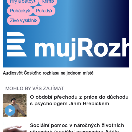
Hry a četby
Krimi
Pohádky
Pořady
Živé vysílání
Audiosvět Českého rozhlasu na jednom místě
MOHLO BY VÁS ZAJÍMAT
O období přechodu z práce do důchodu
s psychologem Jiřím Hřebíčkem
Sociální pomoc v náročných životních
situacích (sociální pracovnice Adéla