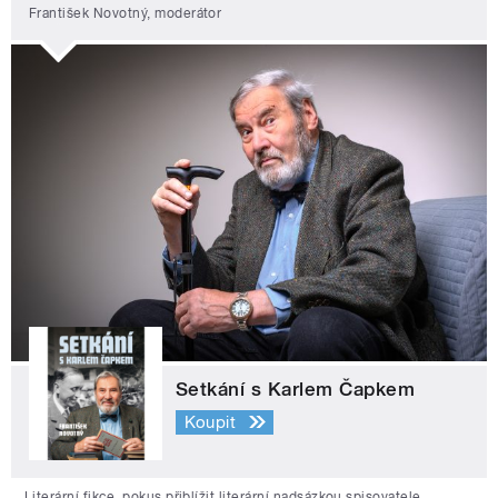
František Novotný, moderátor
Setkání s Karlem Čapkem
Koupit
Literární fikce, pokus přiblížit literární nadsázkou spisovatele,