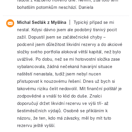
bohatším potomkům neschází. Daniela
|
Michal Sedlák z Myšlína
Typický případ se mi
nestal. Kdysi dávno jsem ale podobný tísnivý pocit
zažil. Dopustil jsem se začátečnické chyby –
podcenil jsem důležitost likvidní rezervy a do akciové
složky svého portfolia alokoval větší kapitál, než bylo
uvážlivé. Po dobu, než se mi hotovostní složka zase
vybalancovala, žádná nečekaná havarijní situace
naštěstí nenastala, tudíž jsem nebyl nucen
přistupovat k nouzovému řešení. Dnes už bych si
takovému riziku čelit nedovolil. Mít finanční polštář je
zodpovědné a vnáší to klid do duše. Znalci
doporučují držet likvidní rezervu ve výši tří- až
šestiměsíčních výdajů. Osobně se přikláním k
názoru, že ten, kdo má závazky, měl by mít tuto
rezervu ještě vyšší.