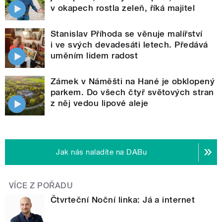
v okapech rostla zeleň, říká majitel
Stanislav Příhoda se věnuje malířství
i ve svých devadesáti letech. Předává
uměním lidem radost
Zámek v Náměšti na Hané je obklopený
parkem. Do všech čtyř světových stran
z něj vedou lipové aleje
Jak nás naladíte na DABu
VÍCE Z POŘADU
Čtvrteční Noční linka: Já a internet