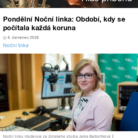
Pondělní Noční linka: Období, kdy se
počítala každá koruna
6. červenec 2026
Noční linka
Noční linku moderuje ze zlínského studia Jarka Barboříková
|