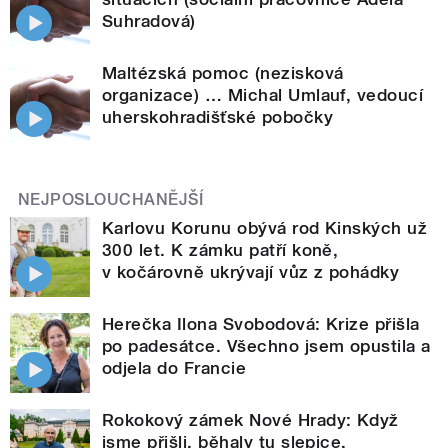
Suhradová)
Maltézská pomoc (nezisková
organizace) … Michal Umlauf, vedoucí
uherskohradišťské pobočky
NEJPOSLOUCHANĚJŠÍ
Karlovu Korunu obývá rod Kinských už
300 let. K zámku patří koně,
v kočárovně ukrývají vůz z pohádky
Herečka Ilona Svobodová: Krize přišla
po padesátce. Všechno jsem opustila a
odjela do Francie
Rokokový zámek Nové Hrady: Když
jsme přišli, běhaly tu slepice,