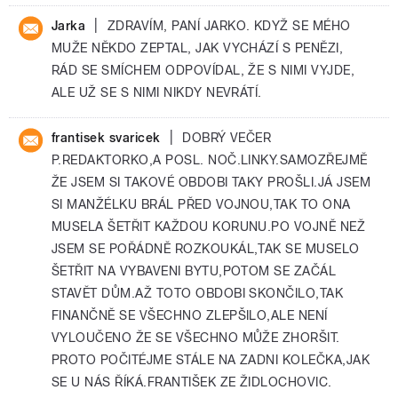
|
Jarka
ZDRAVÍM, PANÍ JARKO. KDYŽ SE MÉHO
MUŽE NĚKDO ZEPTAL, JAK VYCHÁZÍ S PENĚZI,
RÁD SE SMÍCHEM ODPOVÍDAL, ŽE S NIMI VYJDE,
ALE UŽ SE S NIMI NIKDY NEVRÁTÍ.
|
frantisek svaricek
DOBRÝ VEČER
P.REDAKTORKO,A POSL. NOČ.LINKY.SAMOZŘEJMĚ
ŽE JSEM SI TAKOVÉ OBDOBI TAKY PROŠLI.JÁ JSEM
SI MANŽÉLKU BRÁL PŘED VOJNOU,TAK TO ONA
MUSELA ŠETŘIT KAŽDOU KORUNU.PO VOJNĚ NEŽ
JSEM SE POŘÁDNĚ ROZKOUKÁL,TAK SE MUSELO
ŠETŘIT NA VYBAVENI BYTU,POTOM SE ZAČÁL
STAVĚT DŮM.AŽ TOTO OBDOBI SKONČILO,TAK
FINANČNĚ SE VŠECHNO ZLEPŠILO,ALE NENÍ
VYLOUČENO ŽE SE VŠECHNO MŮŽE ZHORŠIT.
PROTO POČITÉJME STÁLE NA ZADNI KOLEČKA,JAK
SE U NÁS ŘÍKÁ.FRANTIŠEK ZE ŽIDLOCHOVIC.