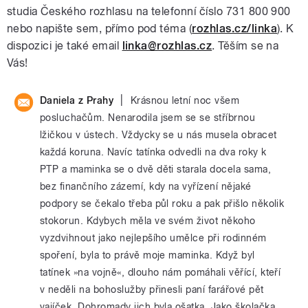
studia Českého rozhlasu na telefonní číslo 731 800 900
nebo napište sem, přímo pod téma (
rozhlas.cz/linka
). K
dispozici je také email
linka@rozhlas.cz
. Těším se na
Vás!
|
Daniela z Prahy
Krásnou letní noc všem
posluchačům. Nenarodila jsem se se stříbrnou
lžičkou v ústech. Vždycky se u nás musela obracet
každá koruna. Navíc tatínka odvedli na dva roky k
PTP a maminka se o dvě děti starala docela sama,
bez finančního zázemí, kdy na vyřízení nějaké
podpory se čekalo třeba půl roku a pak přišlo několik
stokorun. Kdybych měla ve svém život někoho
vyzdvihnout jako nejlepšího umělce při rodinném
spoření, byla to právě moje maminka. Když byl
tatínek »na vojně«, dlouho nám pomáhali věřící, kteří
v neděli na bohoslužby přinesli paní farářové pět
vajíček. Dohromady jich byla ošatka. Jako školačka