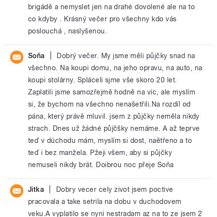
brigádě a nemyslet jen na drahé dovolené ale na to
co kdyby . Krásný večer pro všechny kdo vás
poslouchá , naslyšenou.
|
Soňa
Dobrý večer. My jsme měli půjčky snad na
všechno. Na koupi domu, na jeho opravu, na auto, na
koupi stolárny. Spláceli sjme vše skoro 20 let.
Zaplatili jsme samozřejmě hodně na víc, ale myslím
si, že bychom na všechno nenašetřili.Na rozdíl od
pána, který právě mluvil. jsem z půjčky neměla nikdy
strach. Dnes už žádné půjčšky nemáme. A až teprve
teď v dúchodu mám, myslím si dost, naětřeno a to
teď i bez manžela. Pžeji všem, aby si půjčky
nemuseli nikdy brát. Doibrou noc přeje Soňa
|
Jitka
Dobry vecer cely zivot jsem poctive
pracovala a take setrila na dobu v duchodovem
veku.A vyplatilo se nyni nestradam az na to ze jsem 2