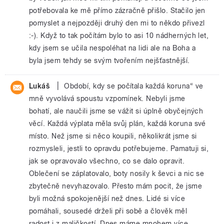
potřebovala ke mě přímo zázračně přišlo. Stačilo jen
pomyslet a nejpozději druhý den mi to někdo přivezl
:-). Když to tak počítám bylo to asi 10 nádherných let,
kdy jsem se učila nespoléhat na lidi ale na Boha a
byla jsem tehdy se svým tvořením nejšťastnější.
|
Lukáš
Období, kdy se počítala každá koruna“ ve
mně vyvolává spoustu vzpomínek. Nebyli jsme
bohatí, ale naučili jsme se vážit si úplně obyčejných
věcí. Každá výplata měla svůj plán, každá koruna své
místo. Než jsme si něco koupili, několikrát jsme si
rozmysleli, jestli to opravdu potřebujeme. Pamatuji si,
jak se opravovalo všechno, co se dalo opravit.
Oblečení se záplatovalo, boty nosily k ševci a nic se
zbytečně nevyhazovalo. Přesto mám pocit, že jsme
byli možná spokojenější než dnes. Lidé si více
pomáhali, sousedé drželi při sobě a člověk měl
radost i z maličkostí. Dnes máme mnohem více