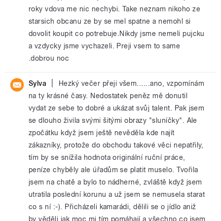
roky vdova me nic nechybi. Take neznam nikoho ze
starsich obcanu ze by se mel spatne a nemohl si
dovolit koupit co potrebuje.Nikdy jsme nemeli pujcku
a vzdycky jsme vychazeli. Preji vsem to same
.dobrou noc
|
Sylva
Hezký večer přeji všem......ano, vzpomínám
na ty krásné časy. Nedostatek peněz mě donutil
vydat ze sebe to dobré a ukázat svůj talent. Pak jsem
se dlouho živila svými šitými obrazy "sluníčky". Ale
zpočátku když jsem ještě nevěděla kde najít
zákazníky, protože do obchodu takové věci nepatřily,
tím by se snížila hodnota originální ruční práce,
peníze chyběly ale úřadům se platit muselo. Tvořila
jsem na chatě a bylo to nádherné, zvláště když jsem
utratila poslední korunu a už jsem se nemusela starat
co s ní :-). Přicházeli kamarádi, dělili se o jídlo aniž
by věděli jak moc mi tím pomáhají a všechno co jsem