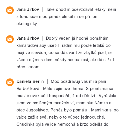
|
Jana Jirkov
Také chodím odevzdávat letáky, není
z toho sice moc peněz ale cítím se při tom
ekologicky
|
Jana Jirkov
Dobrý večer, já hodně pomáhám
kamarádovi aby ušetřil, radím mu podle letáků co
mají ve slevách, co se dá uvařit že zbytků jídel, se
všemi mými radami někdy nesouhlasí, ale dá si říct
přeci jenom
|
Daniela Berlin
Moc pozdravuji vás milá paní
Barboříková . Máte zajímavé thema. S penězma se
musí člověk učit hospodařit již od dětství . Vyrůstala
jsem ve smíšeným manželství, maminka Němka a
otec Jugoslávec. Peněz bylo pomálu . Maminka si po
válce zažila své, nebylo to vůbec jednoduché.
Chudinka byla velice nemocná a brzo odešla do