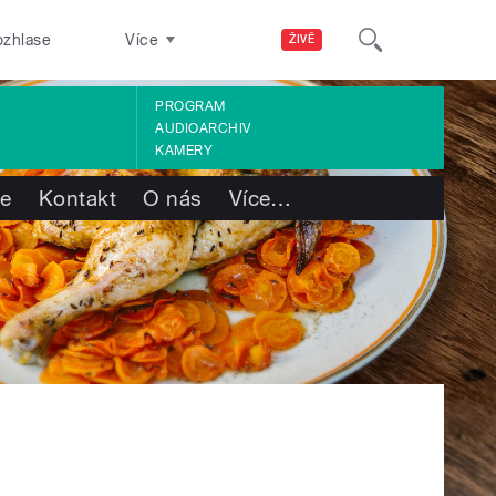
ozhlase
Více
ŽIVĚ
PROGRAM
AUDIOARCHIV
KAMERY
te
Kontakt
O nás
Více
…