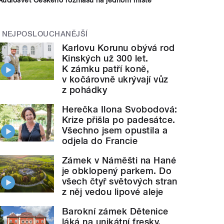
NEJPOSLOUCHANĚJŠÍ
Karlovu Korunu obývá rod
Kinských už 300 let.
K zámku patří koně,
v kočárovně ukrývají vůz
z pohádky
Herečka Ilona Svobodová:
Krize přišla po padesátce.
Všechno jsem opustila a
odjela do Francie
Zámek v Náměšti na Hané
je obklopený parkem. Do
všech čtyř světových stran
z něj vedou lipové aleje
Barokní zámek Dětenice
láká na unikátní fresky,