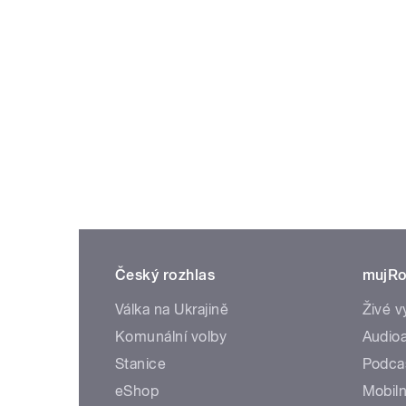
Český rozhlas
mujRo
Válka na Ukrajině
Živé v
Komunální volby
Audioa
Stanice
Podca
eShop
Mobiln