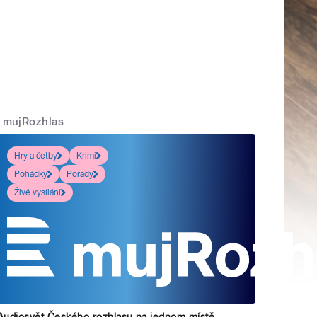
mujRozhlas
Hry a četby
Krimi
Pohádky
Pořady
Živé vysílání
Audiosvět Českého rozhlasu na jednom místě