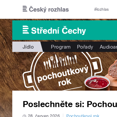
Přejít k hlavnímu obsahu
iRozhlas
Jídlo
Program
Pořady
Audioa
Poslechněte si: Pochou
28. červen 2026
Pochoutkový rok