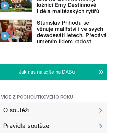
ložnici Emy Destinnové
i děla maltézských rytířů
Stanislav Příhoda se
věnuje malířství i ve svých
devadesáti letech. Předává
uměním lidem radost
Jak nás naladíte na DABu
VÍCE Z POCHOUTKOVÉHO ROKU
O soutěži
Pravidla soutěže