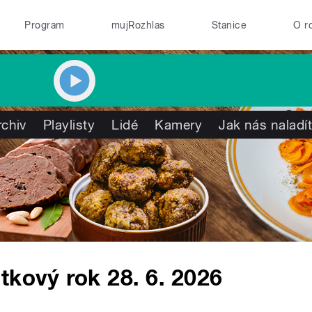
Program
mujRozhlas
Stanice
O r
rchiv
Playlisty
Lidé
Kamery
Jak nás naladí
tkový rok 28. 6. 2026