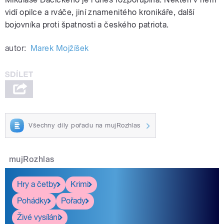
vidí opilce a rváče, jiní znamenitého kronikáře, další
bojovníka proti špatnosti a českého patriota.
autor:
Marek Mojžíšek
Všechny díly pořadu na mujRozhlas
mujRozhlas
Hry a četby
Krimi
Pohádky
Pořady
Živé vysílání