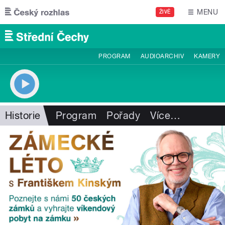
Přejít k hlavnímu obsahu
MENU
ŽIVĚ
PROGRAM
AUDIOARCHIV
KAMERY
Historie
Program
Pořady
Více
…