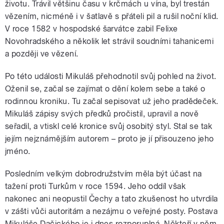
životu. Trávil většinu času v krčmách u vína, byl trestán
vězením, nicméně i v šatlavě s přáteli pil a rušil noční klid.
V roce 1582 v hospodské šarvátce zabil Felixe
Novohradského a několik let strávil soudními tahanicemi
a později ve vězení.
Po této události Mikuláš přehodnotil svůj pohled na život.
Oženil se, začal se zajímat o dění kolem sebe a také o
rodinnou kroniku. Tu začal sepisovat už jeho pradědeček.
Mikuláš zápisy svých předků pročistil, upravil a nově
seřadil, a vtiskl celé kronice svůj osobitý styl. Stal se tak
jejím nejznámějším autorem – proto je jí přisouzeno jeho
jméno.
Posledním velkým dobrodružstvím měla být účast na
tažení proti Turkům v roce 1594. Jeho oddíl však
nakonec ani neopustil Čechy a tato zkušenost ho utvrdila
v zášti vůči autoritám a nezájmu o veřejné posty. Postava
Mikuláše Dačického je i dnes rozporuplná. Někteří v něm