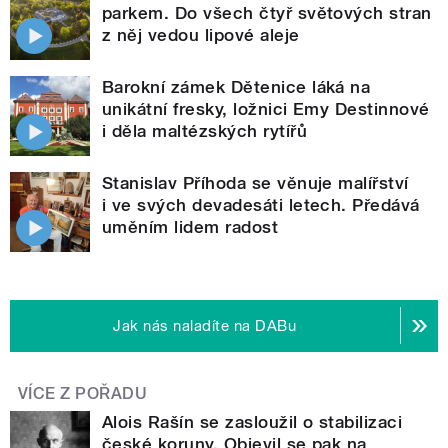
parkem. Do všech čtyř světových stran
z něj vedou lipové aleje
Barokní zámek Dětenice láká na
unikátní fresky, ložnici Emy Destinnové
i děla maltézských rytířů
Stanislav Příhoda se věnuje malířství
i ve svých devadesáti letech. Předává
uměním lidem radost
Jak nás naladíte na DABu
VÍCE Z POŘADU
Alois Rašín se zasloužil o stabilizaci
české koruny. Objevil se pak na