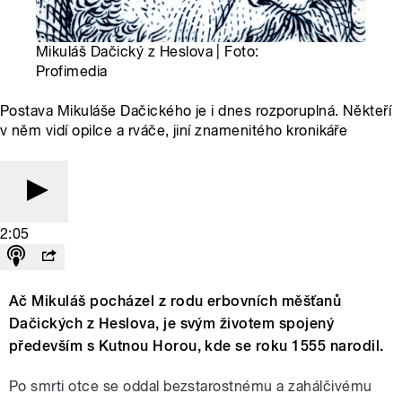
Mikuláš Dačický z Heslova | Foto:
Profimedia
Postava Mikuláše Dačického je i dnes rozporuplná. Někteří
v něm vidí opilce a rváče, jiní znamenitého kronikáře
2:05
Ač Mikuláš pocházel z rodu erbovních měšťanů
Dačických z Heslova, je svým životem spojený
především s Kutnou Horou, kde se roku 1555 narodil.
Po smrti otce se oddal bezstarostnému a zahálčivému