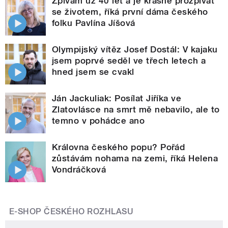
Zpívám už 40 let a je krásné prozpívat
se životem, říká první dáma českého
folku Pavlína Jíšová
Olympijský vítěz Josef Dostál: V kajaku
jsem poprvé seděl ve třech letech a
hned jsem se cvakl
Ján Jackuliak: Posílat Jiříka ve
Zlatovlásce na smrt mě nebavilo, ale to
temno v pohádce ano
Královna českého popu? Pořád
zůstávám nohama na zemi, říká Helena
Vondráčková
E-SHOP ČESKÉHO ROZHLASU