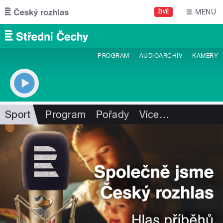
Přejít k hlavnímu obsahu
MENU
ŽIVĚ
PROGRAM
AUDIOARCHIV
KAMERY
Sport
Program
Pořady
Více
…