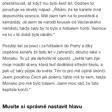
přestěhovali, až když mu bylo šest let. Dodnes to
považuje se skvělý nápad. „Říkám, že ke kariéře mně
dopomohla vesnice. Měl jsem tam na to prostředí a
kamarády. Já jsem se narodil kousek od Václavského
náměstí, takže tady by to bylo s fotbalem horší. Vesnice
na to v té době byla ideální.“
Později šel za prací i za fotbalem do Prahy a díky
úspěšné kariéře žil řadu let v zahraničí, dlouho také v
Monaku. To už ale definitivně opustil. „Ještě tam žije
moje mladší dcera, která teď dodělává střední školu, a
pak už taky půjde do světa. Tím to pro mě úplně skončí.
Jsem povahou Čech jak poleno, táhlo mě to sem, takže
Monako pro mě bylo trápení. Jsem moc rád, že tato
kapitola končí.“
Musíte si správně nastavit hlavu