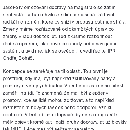
Jakékoliv omezování dopravy na magistrále se zatím
nechystá. „V tuto chvíli se řidiči nemusí bát žádných
radikálních změn, které by snížily propustnost magistrály.
Změny máme rozfázované od okamžitých úprav po
změny v řádu desítek let. Teď zkusíme rozběhnout
drobná opatření, jako nové přechody nebo navigační
systém, a uvidíme, jak se osvědčí," uvedl ředitel IPR
Ondřej Boháč.
Koncepce se zaměřuje na tři oblasti. Tou první je
prostředí, kdy mají být například zkultivovány parky a
prostory u veřejných budov. V druhé oblasti se architekti
zaměřili na lidi. To znamená, že mají být zlepšeny
prostory, kde se lidé mohou zdržovat, a to například
rozmístěním nových laviček nebo podporou vzniku
obchodů. V třetí oblasti, dopravě, by se na magistrále
měly objevit kromě aut i další druhy dopravy, ať už bicykly
tak MHD. Lépe mají být seřízeny semafory.