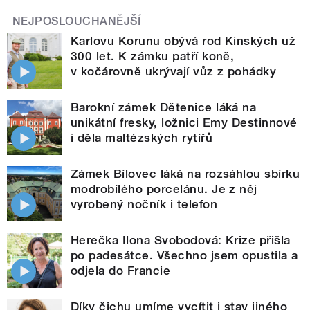
NEJPOSLOUCHANĚJŠÍ
Karlovu Korunu obývá rod Kinských už
300 let. K zámku patří koně,
v kočárovně ukrývají vůz z pohádky
Barokní zámek Dětenice láká na
unikátní fresky, ložnici Emy Destinnové
i děla maltézských rytířů
Zámek Bílovec láká na rozsáhlou sbírku
modrobílého porcelánu. Je z něj
vyrobený nočník i telefon
Herečka Ilona Svobodová: Krize přišla
po padesátce. Všechno jsem opustila a
odjela do Francie
Díky čichu umíme vycítit i stav jiného