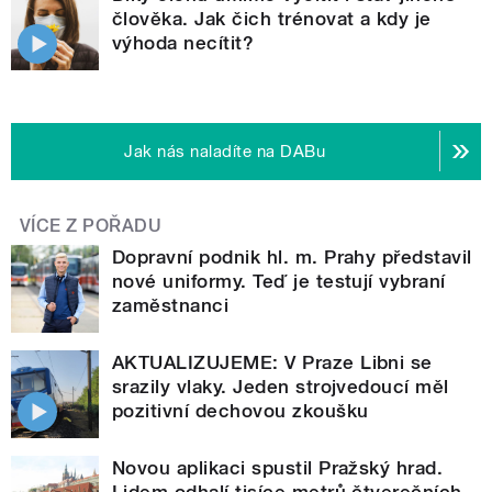
člověka. Jak čich trénovat a kdy je
výhoda necítit?
Jak nás naladíte na DABu
VÍCE Z POŘADU
Dopravní podnik hl. m. Prahy představil
nové uniformy. Teď je testují vybraní
zaměstnanci
AKTUALIZUJEME: V Praze Libni se
srazily vlaky. Jeden strojvedoucí měl
pozitivní dechovou zkoušku
Novou aplikaci spustil Pražský hrad.
Lidem odhalí tisíce metrů čtverečních