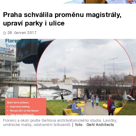
Praha schválila proměnu magistrály,
upraví parky i ulice
28. červen 2017
Florenc a okolí podle Gehlova architektonického studia. Lavičky,
umělecké malby, odstranění bilboardů
|
foto:
Gehl Architects