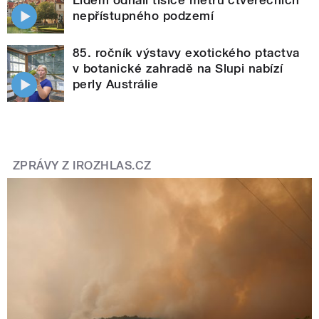
nepřístupného podzemí
85. ročník výstavy exotického ptactva
v botanické zahradě na Slupi nabízí
perly Austrálie
ZPRÁVY Z IROZHLAS.CZ