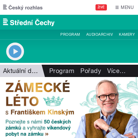
Přejít k hlavnímu obsahu
MENU
ŽIVĚ
PROGRAM
AUDIOARCHIV
KAMERY
Aktuální dění
Program
Pořady
Více
…