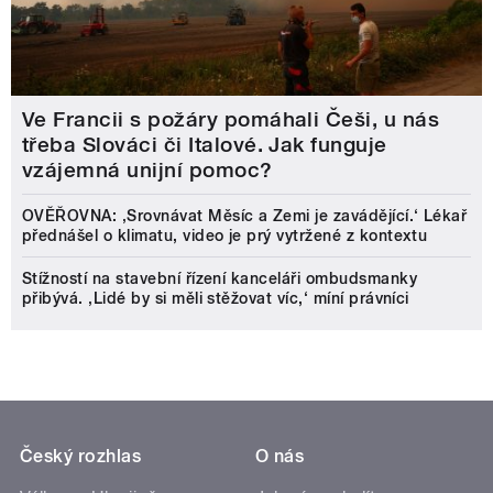
Ve Francii s požáry pomáhali Češi, u nás
třeba Slováci či Italové. Jak funguje
vzájemná unijní pomoc?
OVĚŘOVNA: ‚Srovnávat Měsíc a Zemi je zavádějící.‘ Lékař
přednášel o klimatu, video je prý vytržené z kontextu
Stížností na stavební řízení kanceláři ombudsmanky
přibývá. ‚Lidé by si měli stěžovat víc,‘ míní právníci
Český rozhlas
O nás