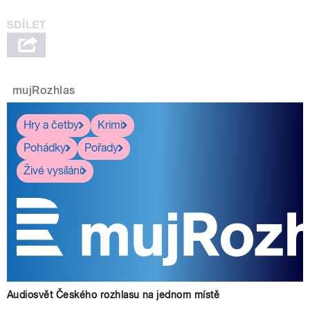
mujRozhlas
Hry a četby
Krimi
Pohádky
Pořady
Živé vysílání
Audiosvět Českého rozhlasu na jednom místě