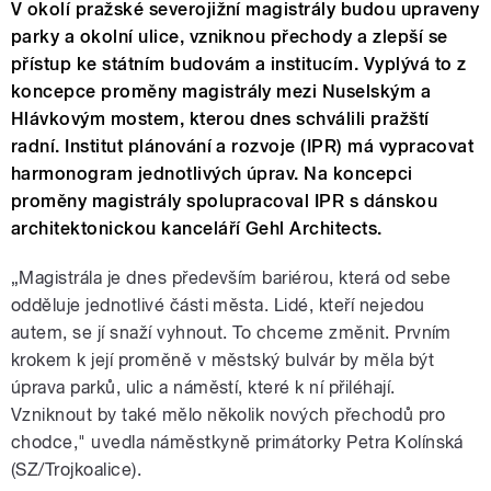
V okolí pražské severojižní magistrály budou upraveny
parky a okolní ulice, vzniknou přechody a zlepší se
přístup ke státním budovám a institucím. Vyplývá to z
koncepce proměny magistrály mezi Nuselským a
Hlávkovým mostem, kterou dnes schválili pražští
radní. Institut plánování a rozvoje (IPR) má vypracovat
harmonogram jednotlivých úprav. Na koncepci
proměny magistrály spolupracoval IPR s dánskou
architektonickou kanceláří Gehl Architects.
„Magistrála je dnes především bariérou, která od sebe
odděluje jednotlivé části města. Lidé, kteří nejedou
autem, se jí snaží vyhnout. To chceme změnit. Prvním
krokem k její proměně v městský bulvár by měla být
úprava parků, ulic a náměstí, které k ní přiléhají.
Vzniknout by také mělo několik nových přechodů pro
chodce," uvedla náměstkyně primátorky Petra Kolínská
(SZ/Trojkoalice).