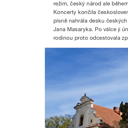
režim, český národ ale během
Koncerty končila českoslove
písně nahrála desku českých 
Jana Masaryka. Po válce ji ú
rodinou proto odcestovala z