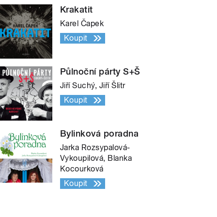
Krakatit
Karel Čapek
Koupit
Půlnoční párty S+Š
Jiří Suchý, Jiří Šlitr
Koupit
Bylinková poradna
Jarka Rozsypalová-
Vykoupilová, Blanka
Kocourková
Koupit