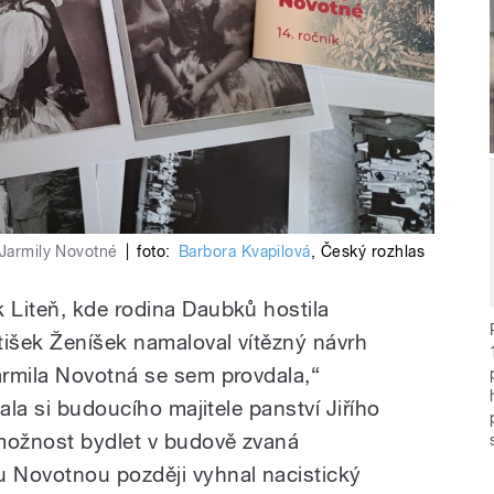
 Jarmily Novotné
|
foto:
Barbora Kvapilová
,
Český rozhlas
 Liteň, kde rodina Daubků hostila
išek Ženíšek namaloval vítězný návrh
armila Novotná se sem provdala,“
ala si budoucího majitele panství Jiřího
 možnost bydlet v budově zvaná
 Novotnou později vyhnal nacistický