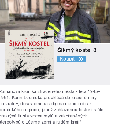
Šikmý kostel 3
Koupit
Románová kronika ztraceného města - léta 1945–
1961. Karin Lednická předkládá do značné míry
převratný, dosavadní paradigma měnící obraz
hornického regionu, jehož zahlazenou historii stále
překrývá tlustá vrstva mýtů a zakořeněných
stereotypů o „černé zemi a rudém kraji“.