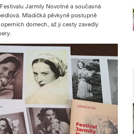
ka Festivalu Jarmily Novotné a současná
Leidlová. Mladičká pěvkyně postupně
 operních domech, až ji cesty zavedly
pery.