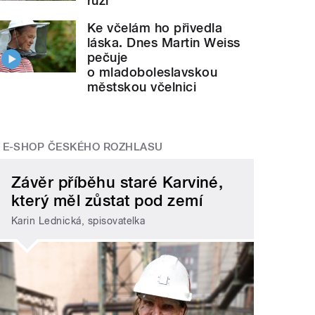
růží
Ke včelám ho přivedla
láska. Dnes Martin Weiss
pečuje
o mladoboleslavskou
městskou včelnici
E-SHOP ČESKÉHO ROZHLASU
Závěr příběhu staré Karviné,
který měl zůstat pod zemí
Karin Lednická, spisovatelka