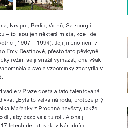
la, Neapol, Berlín, Vídeň, Salzburg i
u – to jsou jen některá místa, kde lidé
otné ( 1907 – 1994). Její jméno není v
o Emy Destinové, přesto tato pěvkyně
ický režim se ji snažil vymazat, ona však
apomněla a svoje vzpomínky zachytila v
á.
 divadle v Praze dostala tato talentovaná
dívka. „Byla to velká náhoda, protože prý
elka Mařenky z Prodané nevěsty, takže
li, aby zazpívala tu roli. A ona ji
 17 letech debutovala v Národním