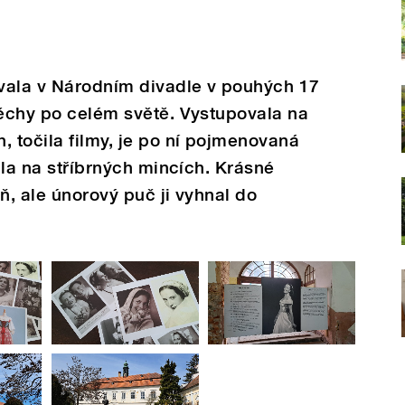
vala v Národním divadle v pouhých 17
pěchy po celém světě. Vystupovala na
, točila filmy, je po ní pojmenovaná
vila na stříbrných mincích. Krásné
ň, ale únorový puč ji vyhnal do