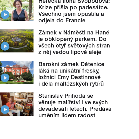
Herečka Ilona Svobodová:
Krize přišla po padesátce.
Všechno jsem opustila a
odjela do Francie
Zámek v Náměšti na Hané
je obklopený parkem. Do
všech čtyř světových stran
z něj vedou lipové aleje
Barokní zámek Dětenice
láká na unikátní fresky,
ložnici Emy Destinnové
i děla maltézských rytířů
Stanislav Příhoda se
věnuje malířství i ve svých
devadesáti letech. Předává
uměním lidem radost