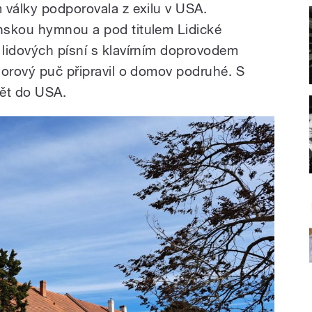
 války podporovala z exilu v USA.
nskou hymnou a pod titulem Lidické
lidových písní s klavírním doprovodem
norový puč připravil o domov podruhé. S
pět do USA.