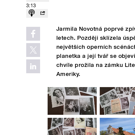
3:13
Jarmila Novotná poprvé zpí
letech. Později sklízela ús
největších operních scénách
planetka a její tvář se obje
chvíle prožila na zámku Lite
Ameriky.