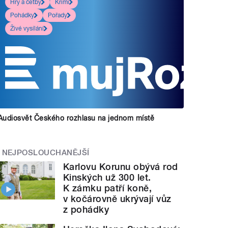
Hry a četby
Krimi
Pohádky
Pořady
Živé vysílání
Audiosvět Českého rozhlasu na jednom místě
NEJPOSLOUCHANĚJŠÍ
Karlovu Korunu obývá rod
Kinských už 300 let.
K zámku patří koně,
v kočárovně ukrývají vůz
z pohádky