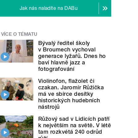
Jak nás naladíte na DABu
VÍCE O TÉMATU
Bývalý ředitel školy
v Broumech vychoval
generace lyžařů. Dnes ho
baví hlavně jazz a
fotografování
Violinofon, flažolet či
czakan. Jaromír Růžička
má ve sbírce desítky
historických hudebních
nástrojů
Růžový sad v Lidicích patří
k největším na světě. V létě
tam rozkvétá 240 odrůd