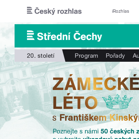
Přejít k hlavnímu obsahu
iRozhlas
20. století
Program
Pořady
Au