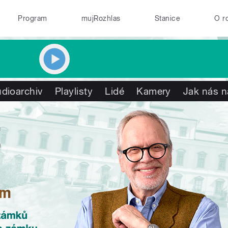
Program
mujRozhlas
Stanice
O r
dioarchiv
Playlisty
Lidé
Kamery
Jak nás n