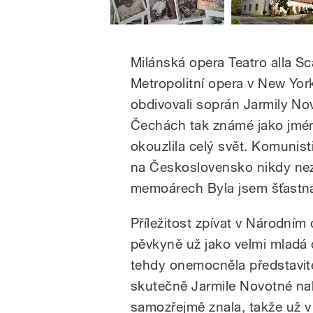
Milánská opera Teatro alla Sca
Metropolitní opera v New York
obdivovali soprán Jarmily Nov
Čechách tak známé jako jmén
okouzlila celý svět. Komunist
na Československo nikdy nez
memoárech Byla jsem šťastn
Příležitost zpívat v Národním
pěvkyně už jako velmi mladá 
tehdy onemocněla představit
skutečně Jarmile Novotné nabíd
samozřejmě znala, takže už v