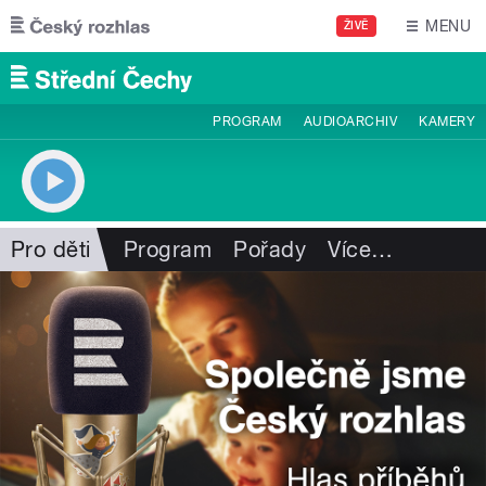
Přejít k hlavnímu obsahu
MENU
ŽIVĚ
PROGRAM
AUDIOARCHIV
KAMERY
Pro děti
Program
Pořady
Více
…