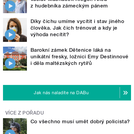
z hudebníka zámeckým pánem
Díky čichu umíme vycítit i stav jiného
člověka. Jak čich trénovat a kdy je
výhoda necítit?
Barokní zámek Dětenice láká na
unikátní fresky, ložnici Emy Destinnové
i děla maltézských rytířů
Jak nás naladíte na DABu
VÍCE Z POŘADU
Co všechno musí umět dobrý policista?