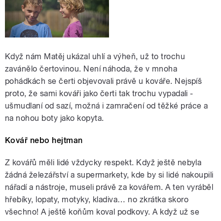
Když nám Matěj ukázal uhlí a výheň, už to trochu
zavánělo čertovinou. Není náhoda, že v mnoha
pohádkách se čerti objevovali právě u kováře. Nejspíš
proto, že sami kováři jako čerti tak trochu vypadali -
ušmudlaní od sazí, možná i zamračení od těžké práce a
na nohou boty jako kopyta.
Kovář nebo hejtman
Z kovářů měli lidé vždycky respekt. Když ještě nebyla
žádná železářství a supermarkety, kde by si lidé nakoupili
nářadí a nástroje, museli právě za kovářem. A ten vyráběl
hřebíky, lopaty, motyky, kladiva… no zkrátka skoro
všechno! A ještě koňům koval podkovy. A když už se