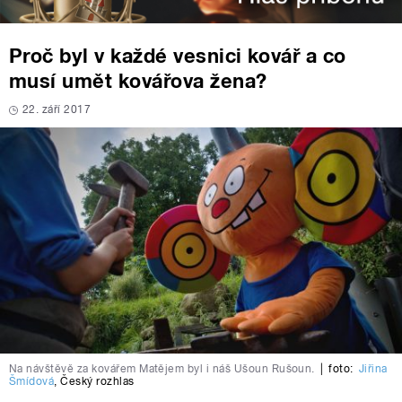
Proč byl v každé vesnici kovář a co
musí umět kovářova žena?
22. září 2017
Na návštěvě za kovářem Matějem byl i náš Ušoun Rušoun.
|
foto:
Jiřina
Šmídová
,
Český rozhlas