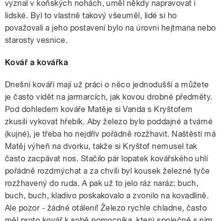
vyznal v koňských nohách, uměl někdy napravovat i
lidské. Byl to vlastně takový všeuměl, lidé si ho
považovali a jeho postavení bylo na úrovni hejtmana nebo
starosty vesnice.
Kovář a kovářka
Dnešní kováři mají už práci o něco jednodušší a můžete
je často vidět na jarmarcích, jak kovou drobné předměty.
Pod dohledem kováře Matěje si Vanda s Kryštofem
zkusili vykovat hřebík. Aby železo bylo poddajné a tvárné
(kujné), je třeba ho nejdřív pořádně rozžhavit. Naštěstí má
Matěj výheň na dvorku, takže si Kryštof nemusel tak
často zacpávat nos. Stačilo pár lopatek kovářského uhlí
pořádně rozdmýchat a za chvíli byl kousek železné tyče
rozžhavený do ruda. A pak už to jelo ráz naráz: buch,
buch, buch, kladivo poskakovalo a zvonilo na kovadlině.
Ale pozor - žádné otálení! Železo rychle chladne, často
měl proto kovář k sobě pomocníka, který společně s ním