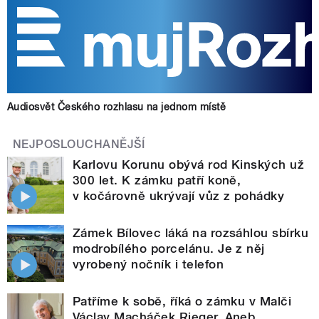
Audiosvět Českého rozhlasu na jednom místě
NEJPOSLOUCHANĚJŠÍ
Karlovu Korunu obývá rod Kinských už
300 let. K zámku patří koně,
v kočárovně ukrývají vůz z pohádky
Zámek Bílovec láká na rozsáhlou sbírku
modrobílého porcelánu. Je z něj
vyrobený nočník i telefon
Patříme k sobě, říká o zámku v Malči
Václav Macháček Rieger. Aneb