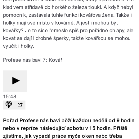
kladivem střídavě do horkého železa tloukl. A když nebyl
pomocník, zastávala tuhle funkci kovářova žena. Takže i
holky mají své místo v kovárně. A jestli mohou být
kovářky? Je to sice řemeslo spíš pro pořádné chlapy, ale
kovat se dají i drobné šperky, takže kovářkou se mohou
vyučit i holky.
Profese nás baví 7: Kovář
15:48
Pořad Profese nás baví běží každou neděli od 9 hodin
nebo v repríze následující sobotu v 15 hodin. Příště
zjistíme, jak vypadá práce myče oken nebo třeba