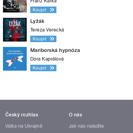
Franz Kafka
Koupit
Lyžák
Tereza Verecká
Koupit
Mariborská hypnóza
Dora Kaprálová
Koupit
Český rozhlas
O nás
Válka na Ukrajině
Jak nás naladíte