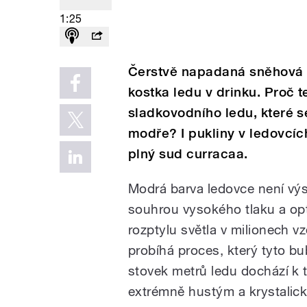
1:25
Čerstvě napadaná sněhová 
kostka ledu v drinku. Proč 
sladkovodního ledu, které se
modře? I pukliny v ledovcích
plný sud curracaa.
Modrá barva ledovce není výs
souhrou vysokého tlaku a opti
rozptylu světla v milionech 
probíhá proces, který tyto b
stovek metrů ledu dochází k t
extrémně hustým a krystalick