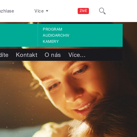
ozhlase
Více
ŽIVĚ
PROGRAM
AUDIOARCHIV
KAMERY
díte
Kontakt
O nás
Více
…