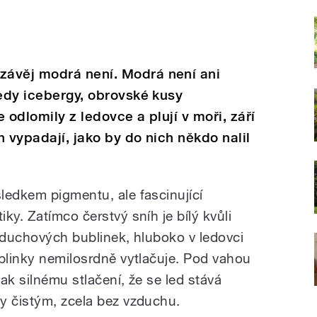
závěj modrá není. Modrá není ani
tedy icebergy, obrovské kusy
 odlomily z ledovce a plují v moři, září
 vypadají, jako by do nich někdo nalil
ledkem pigmentu, ale fascinující
ky. Zatímco čerstvý sníh je bílý kvůli
vzduchových bublinek, hluboko v ledovci
ublinky nemilosrdně vytlačuje. Pod vahou
ak silnému stlačení, že se led stává
y čistým, zcela bez vzduchu.