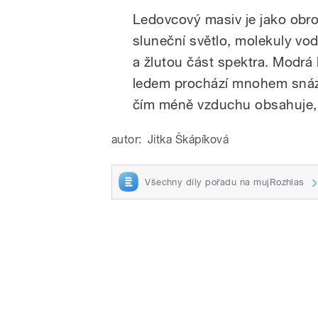
Ledovcový masiv je jako obro
sluneční světlo, molekuly vo
a žlutou část spektra. Modrá 
ledem prochází mnohem snáze 
čím méně vzduchu obsahuje, t
autor:
Jitka Škápíková
Všechny díly pořadu na mujRozhlas