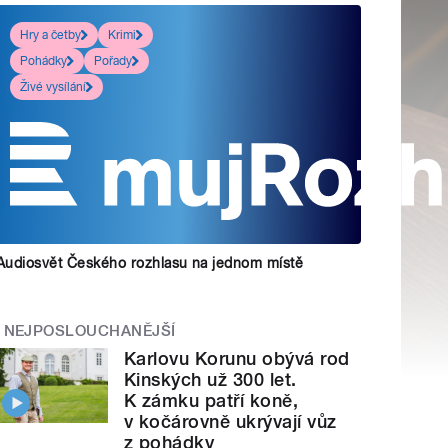
Hry a četby
Krimi
Pohádky
Pořady
Živé vysílání
Audiosvět Českého rozhlasu na jednom místě
NEJPOSLOUCHANĚJŠÍ
Karlovu Korunu obývá rod
Kinských už 300 let.
K zámku patří koně,
v kočárovně ukrývají vůz
z pohádky