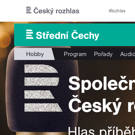
Přejít k hlavnímu obsahu
iRozhlas
Hobby
Program
Pořady
Audio