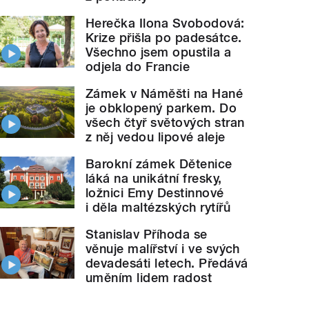
Herečka Ilona Svobodová:
Krize přišla po padesátce.
Všechno jsem opustila a
odjela do Francie
Zámek v Náměšti na Hané
je obklopený parkem. Do
všech čtyř světových stran
z něj vedou lipové aleje
Barokní zámek Dětenice
láká na unikátní fresky,
ložnici Emy Destinnové
i děla maltézských rytířů
Stanislav Příhoda se
věnuje malířství i ve svých
devadesáti letech. Předává
uměním lidem radost