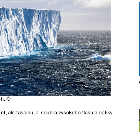
sh
,
©
t, ale fascinující souhra vysokého tlaku a optiky