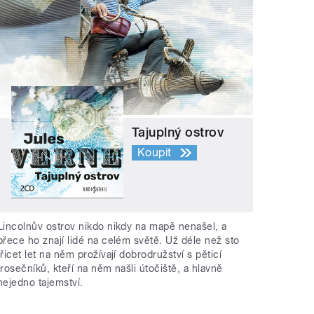
Tajuplný ostrov
Koupit
Lincolnův ostrov nikdo nikdy na mapě nenašel, a
přece ho znají lidé na celém světě. Už déle než sto
třicet let na něm prožívají dobrodružství s pěticí
trosečníků, kteří na něm našli útočiště, a hlavně
nejedno tajemství.