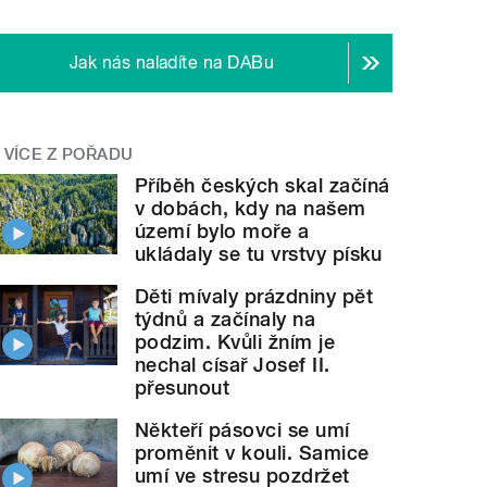
Jak nás naladíte na DABu
VÍCE Z POŘADU
Příběh českých skal začíná
v dobách, kdy na našem
území bylo moře a
ukládaly se tu vrstvy písku
Děti mívaly prázdniny pět
týdnů a začínaly na
podzim. Kvůli žním je
nechal císař Josef II.
přesunout
Někteří pásovci se umí
proměnit v kouli. Samice
umí ve stresu pozdržet