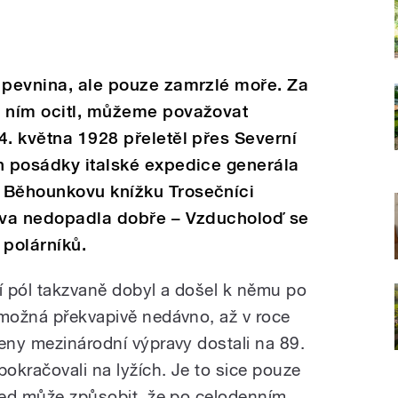
 pevnina, ale pouze zamrzlé moře. Za
d ním ocitl, můžeme považovat
4. května 1928 přeletěl přes Severní
n posádky italské expedice generála
 Běhounkovu knížku Trosečníci
rava nedopadla dobře – Vzducholoď se
 polárníků.
í pól takzvaně dobyl a došel k němu po
 možná překvapivě nedávno, až v roce
leny mezinárodní výpravy dostali na 89.
pokračovali na lyžích. Je to sice pouze
 led může způsobit, že po celodenním