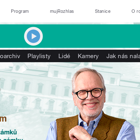
Program
mujRozhlas
Stanice
O r
oarchiv
Playlisty
Lidé
Kamery
Jak nás nal