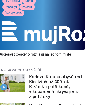
Hry a četby
Krimi
Pohádky
Pořady
Živé vysílání
Audiosvět Českého rozhlasu na jednom místě
NEJPOSLOUCHANĚJŠÍ
Karlovu Korunu obývá rod
Kinských už 300 let.
K zámku patří koně,
v kočárovně ukrývají vůz
z pohádky