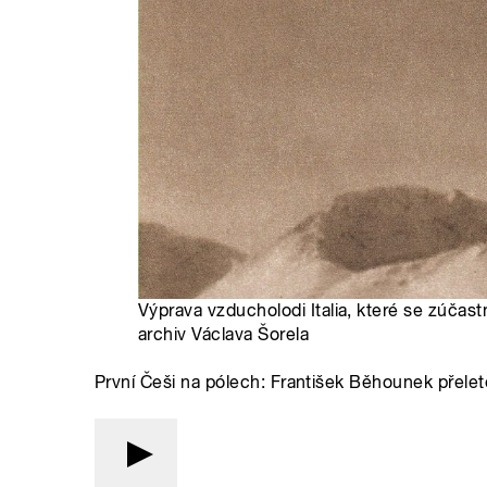
Výprava vzducholodi Italia, které se zúčastn
archiv Václava Šorela
První Češi na pólech: František Běhounek přeletě