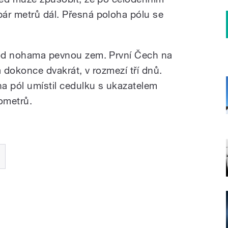
ár metrů dál. Přesná poloha pólu se
 pod nohama pevnou zem. První Čech na
 a dokonce dvakrát, v rozmezí tří dnů.
a pól umístil cedulku s ukazatelem
lometrů.