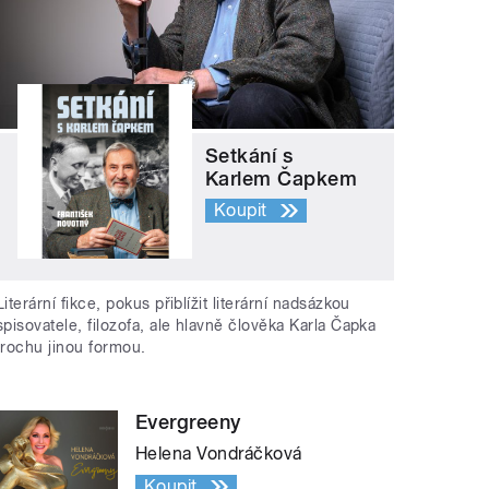
Setkání s
Karlem Čapkem
Koupit
Literární fikce, pokus přiblížit literární nadsázkou
spisovatele, filozofa, ale hlavně člověka Karla Čapka
trochu jinou formou.
Evergreeny
Helena Vondráčková
Koupit