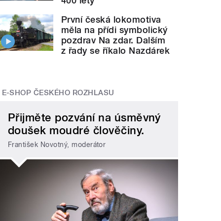
400 lety
První česká lokomotiva
měla na přídi symbolický
pozdrav Na zdar. Dalším
z řady se říkalo Nazdárek
E-SHOP ČESKÉHO ROZHLASU
Přijměte pozvání na úsměvný
doušek moudré člověčiny.
František Novotný, moderátor