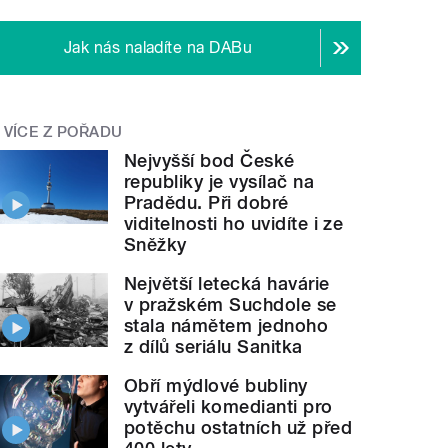
Jak nás naladíte na DABu
VÍCE Z POŘADU
Nejvyšší bod České
republiky je vysílač na
Pradědu. Při dobré
viditelnosti ho uvidíte i ze
Sněžky
Největší letecká havárie
v pražském Suchdole se
stala námětem jednoho
z dílů seriálu Sanitka
Obří mýdlové bubliny
vytvářeli komedianti pro
potěchu ostatních už před