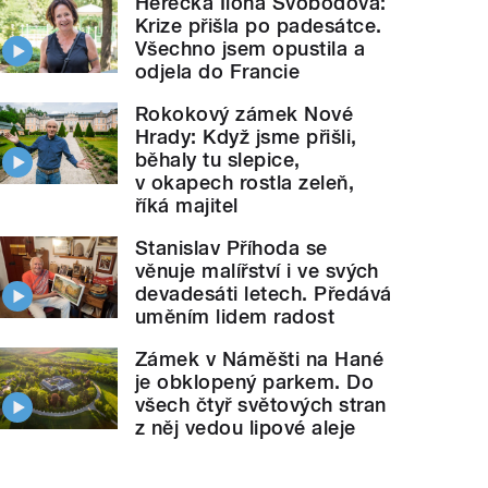
Herečka Ilona Svobodová:
Krize přišla po padesátce.
Všechno jsem opustila a
odjela do Francie
Rokokový zámek Nové
Hrady: Když jsme přišli,
běhaly tu slepice,
v okapech rostla zeleň,
říká majitel
Stanislav Příhoda se
věnuje malířství i ve svých
devadesáti letech. Předává
uměním lidem radost
Zámek v Náměšti na Hané
je obklopený parkem. Do
všech čtyř světových stran
z něj vedou lipové aleje