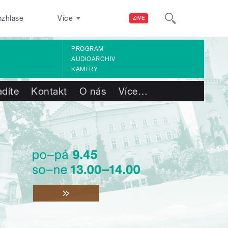
ozhlase
Více
ŽIVĚ
PROGRAM
AUDIOARCHIV
KAMERY
adíte
Kontakt
O nás
Více
…