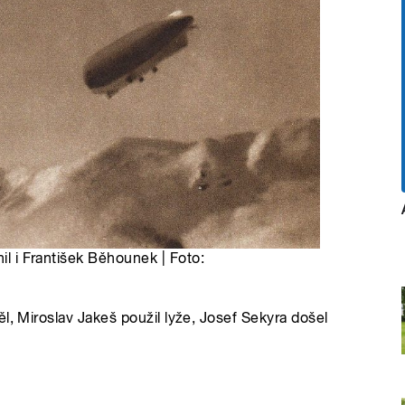
il i František Běhounek | Foto:
l, Miroslav Jakeš použil lyže, Josef Sekyra došel