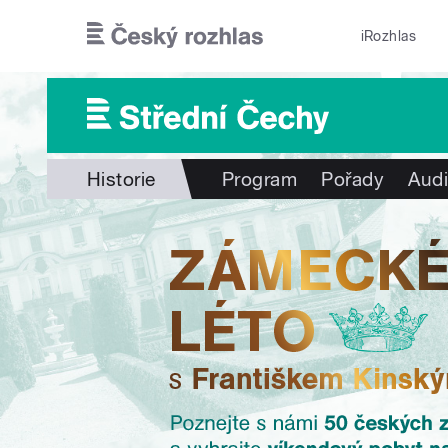
Přejít k hlavnímu obsahu
iRozhlas
Historie
Program
Pořady
Audi