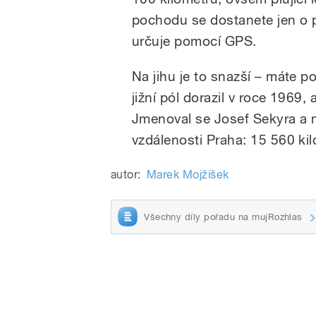
pochodu se dostanete jen o p
určuje pomocí GPS.
Na jihu je to snazší – máte
jižní pól dorazil v roce 1969,
Jmenoval se Josef Sekyra a n
vzdálenosti Praha: 15 560 ki
autor:
Marek Mojžíšek
Všechny díly pořadu na mujRozhlas