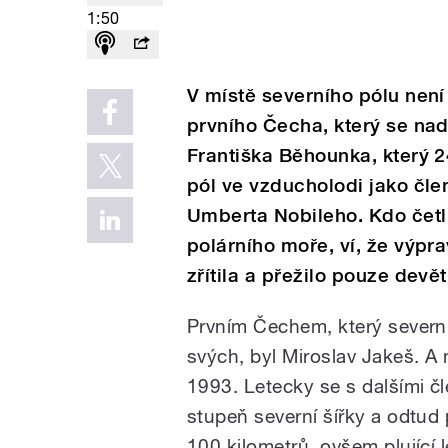
1:50
V místě severního pólu není
prvního Čecha, který se na
Františka Běhounka, který 2
pól ve vzducholodi jako čle
Umberta Nobileho. Kdo četl
polárního moře, ví, že výp
zřítila a přežilo pouze devět
Prvním Čechem, který severn
svých, byl Miroslav Jakeš. A
1993. Letecky se s dalšími č
stupeň severní šířky a odtud 
100 kilometrů, ovšem plující