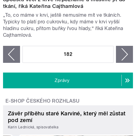
tkání, říká Kateřina Cajthamlová
„To, co máme v krvi, ještě nemusíme mít ve tkáních.
Typicky to platí pro cukrovku, kdy máme v krvi vyšší
hladinu cukru, přitom buňky řvou hlady,“ říká Kateřina
Cajthamlová.
STRÁNKY
182
n
zí
Zprávy
E-SHOP ČESKÉHO ROZHLASU
Závěr příběhu staré Karviné, který měl zůstat
pod zemí
Karin Lednická, spisovatelka