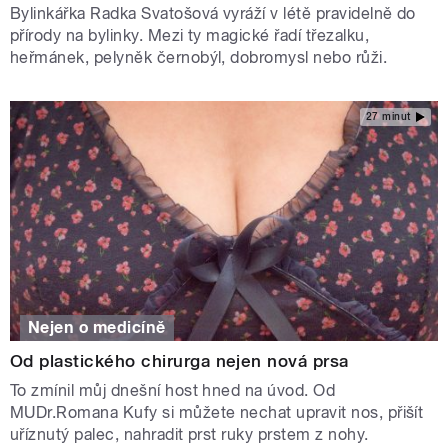
Bylinkářka Radka Svatošová vyráží v létě pravidelně do
přírody na bylinky. Mezi ty magické řadí třezalku,
heřmánek, pelyněk černobýl, dobromysl nebo růži.
27 minut
Nejen o medicíně
Od plastického chirurga nejen nová prsa
To zmínil můj dnešní host hned na úvod. Od
MUDr.Romana Kufy si můžete nechat upravit nos, přišít
uříznutý palec, nahradit prst ruky prstem z nohy.