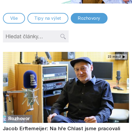
Vše
Tipy na výlet
Rozhovory
23 minut
Rozhovor
Jacob Erftemeijer: Na hře Chlast jsme pracovali