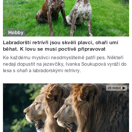
Hobby
Labradorští retrívři jsou skvělí plavci, ohaři umí
běhat. K lovu se musí poctivě připravovat
Ke každému myslivci neodmyslitelně patří pes. Někteří
nedají dopustit na jezevčíky, Ivanka Soukupová vyráží do
lesa s ohaři a labradorskými retrívry.
28 minut