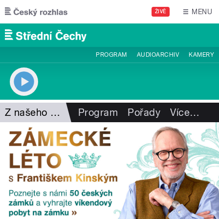
Přejít k hlavnímu obsahu
MENU
ŽIVĚ
PROGRAM
AUDIOARCHIV
KAMERY
Z našeho vysílání
Program
Pořady
Více
…