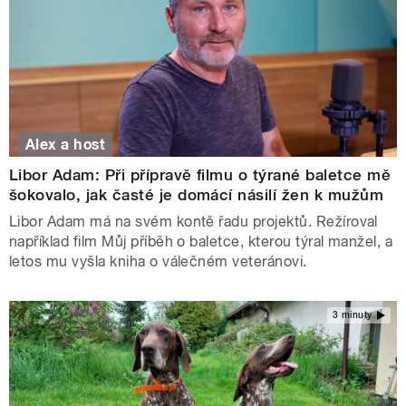
Alex a host
Libor Adam: Při přípravě filmu o týrané baletce mě
šokovalo, jak časté je domácí násilí žen k mužům
Libor Adam má na svém kontě řadu projektů. Režíroval
například film Můj příběh o baletce, kterou týral manžel, a
letos mu vyšla kniha o válečném veteránovi.
3 minuty