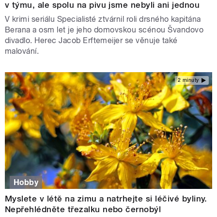
v týmu, ale spolu na pivu jsme nebyli ani jednou
V krimi seriálu Specialisté ztvárnil roli drsného kapitána
Berana a osm let je jeho domovskou scénou Švandovo
divadlo. Herec Jacob Erftemeijer se věnuje také
malování.
2 minuty
Hobby
Myslete v létě na zimu a natrhejte si léčivé byliny.
Nepřehlédněte třezalku nebo černobýl