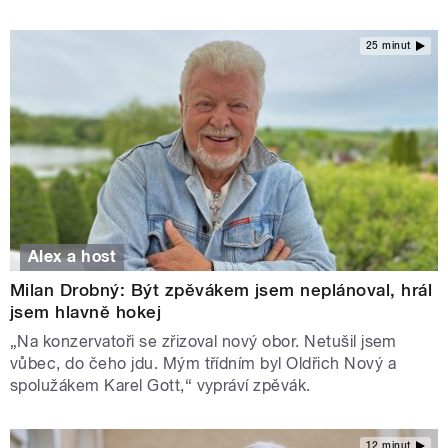
25 minut
Alex a host
Milan Drobný: Být zpěvákem jsem neplánoval, hrál
jsem hlavně hokej
„Na konzervatoři se zřizoval nový obor. Netušil jsem
vůbec, do čeho jdu. Mým třídním byl Oldřich Nový a
spolužákem Karel Gott,“ vypráví zpěvák.
12 minut