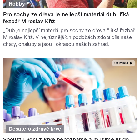
Hobby
Pro sochy ze dřeva je nejlepší materiál dub, říká
řezbář Miroslav Kříž
„Dub je nejlepší materiál pro sochy ze dřeva,“ říká řezbář
Miroslav Kříž. V nejrůznějších podobách zdobí díla naše
chaty, chalupy a jsou i okrasou našich zahrad.
29 minut
Desatero zdravé krve
Spoustu věcí z krve nepoznáme a musíme jít do