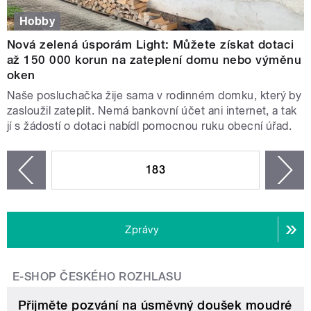
Hobby
Nová zelená úsporám Light: Můžete získat dotaci
až 150 000 korun na zateplení domu nebo výměnu
oken
Naše posluchačka žije sama v rodinném domku, který by
zasloužil zateplit. Nemá bankovní účet ani internet, a tak
jí s žádostí o dotaci nabídl pomocnou ruku obecní úřad.
STRÁNKY
183
n
zí
Zprávy
E-SHOP ČESKÉHO ROZHLASU
Přijměte pozvání na úsměvný doušek moudré