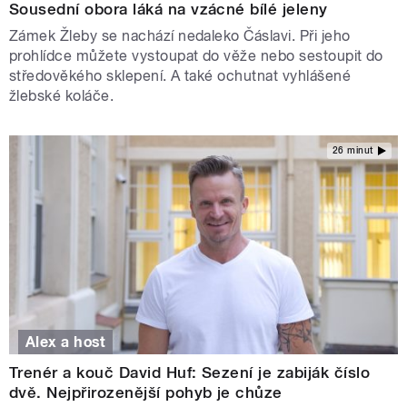
Sousední obora láká na vzácné bílé jeleny
Zámek Žleby se nachází nedaleko Čáslavi. Při jeho
prohlídce můžete vystoupat do věže nebo sestoupit do
středověkého sklepení. A také ochutnat vyhlášené
žlebské koláče.
26 minut
Alex a host
Trenér a kouč David Huf: Sezení je zabiják číslo
dvě. Nejpřirozenější pohyb je chůze