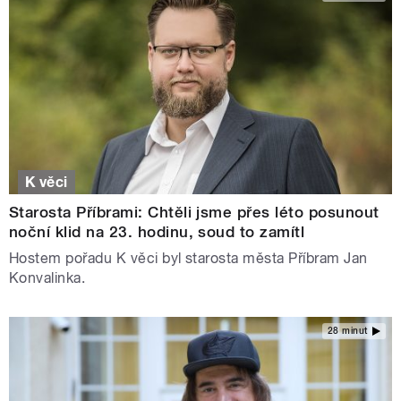
K věci
Starosta Příbrami: Chtěli jsme přes léto posunout
noční klid na 23. hodinu, soud to zamítl
Hostem pořadu K věci byl starosta města Příbram Jan
Konvalinka.
28 minut