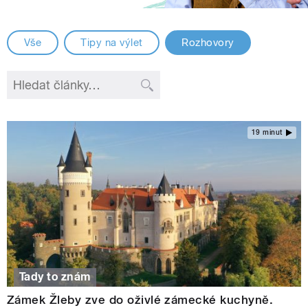
Vše
Tipy na výlet
Rozhovory
19 minut
Tady to znám
Zámek Žleby zve do oživlé zámecké kuchyně.