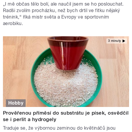
„I mě občas tělo bolí, ale naučil jsem se ho poslouchat.
Radši zvolím procházku, než bych drtil ve fitku nějaký
trénink,“ říká mistr světa a Evropy ve sportovním
aerobiku.
3 minuty
Hobby
Prověřenou příměsí do substrátu je písek, osvědčil
se i perlit a hydrogely
Traduje se, že výbornou zeminou do květináčů jsou