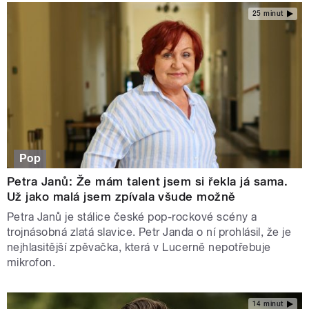
25 minut
Pop
Petra Janů: Že mám talent jsem si řekla já sama.
Už jako malá jsem zpívala všude možně
Petra Janů je stálice české pop-rockové scény a
trojnásobná zlatá slavice. Petr Janda o ní prohlásil, že je
nejhlasitější zpěvačka, která v Lucerně nepotřebuje
mikrofon.
14 minut