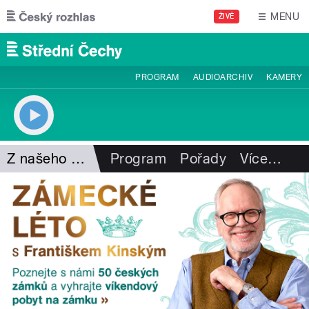
Přejít k hlavnímu obsahu
MENU
ŽIVĚ
PROGRAM
AUDIOARCHIV
KAMERY
Z našeho vysílání
Program
Pořady
Více
…