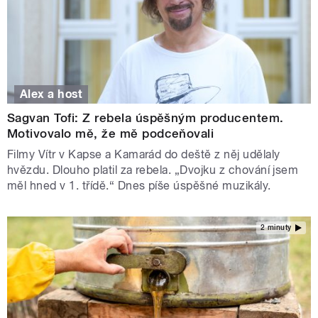
Alex a host
Sagvan Tofi: Z rebela úspěšným producentem.
Motivovalo mě, že mě podceňovali
Filmy Vítr v Kapse a Kamarád do deště z něj udělaly
hvězdu. Dlouho platil za rebela. „Dvojku z chování jsem
měl hned v 1. třídě.“ Dnes píše úspěšné muzikály.
2 minuty