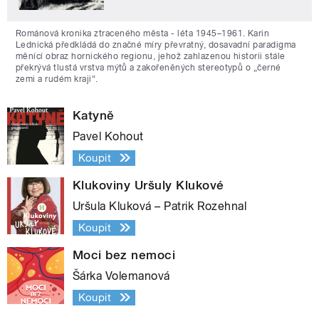
Románová kronika ztraceného města - léta 1945–1961. Karin
Lednická předkládá do značné míry převratný, dosavadní paradigma
měnící obraz hornického regionu, jehož zahlazenou historii stále
překrývá tlustá vrstva mýtů a zakořeněných stereotypů o „černé
zemi a rudém kraji“.
Katyně
Pavel Kohout
Koupit
Klukoviny Uršuly Klukové
Uršula Kluková – Patrik Rozehnal
Koupit
Moci bez nemoci
Šárka Volemanová
Koupit