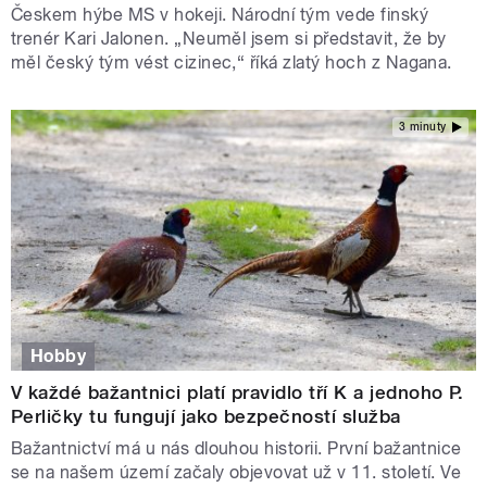
Českem hýbe MS v hokeji. Národní tým vede finský
trenér Kari Jalonen. „Neuměl jsem si představit, že by
měl český tým vést cizinec,“ říká zlatý hoch z Nagana.
3 minuty
Hobby
V každé bažantnici platí pravidlo tří K a jednoho P.
Perličky tu fungují jako bezpečností služba
Bažantnictví má u nás dlouhou historii. První bažantnice
se na našem území začaly objevovat už v 11. století. Ve