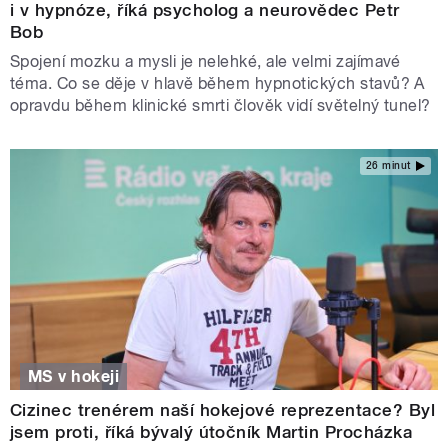
i v hypnóze, říká psycholog a neurovědec Petr
Bob
Spojení mozku a mysli je nelehké, ale velmi zajímavé
téma. Co se děje v hlavě během hypnotických stavů? A
opravdu během klinické smrti člověk vidí světelný tunel?
26 minut
MS v hokeji
Cizinec trenérem naší hokejové reprezentace? Byl
jsem proti, říká bývalý útočník Martin Procházka