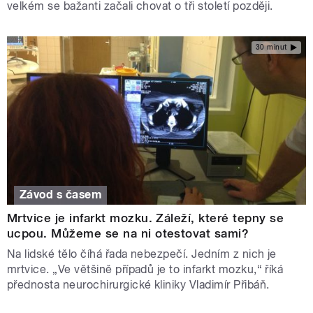
velkém se bažanti začali chovat o tři století později.
30 minut
Závod s časem
Mrtvice je infarkt mozku. Záleží, které tepny se
ucpou. Můžeme se na ni otestovat sami?
Na lidské tělo číhá řada nebezpečí. Jedním z nich je
mrtvice. „Ve většině případů je to infarkt mozku,“ říká
přednosta neurochirurgické kliniky Vladimír Přibáň.