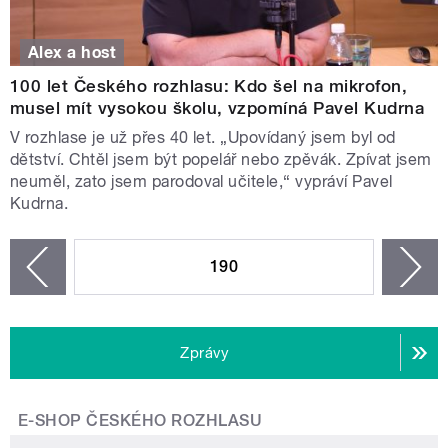
Alex a host
100 let Českého rozhlasu: Kdo šel na mikrofon,
musel mít vysokou školu, vzpomíná Pavel Kudrna
V rozhlase je už přes 40 let. „Upovídaný jsem byl od
dětství. Chtěl jsem být popelář nebo zpěvák. Zpívat jsem
neuměl, zato jsem parodoval učitele,“ vypráví Pavel
Kudrna.
STRÁNKY
190
n
zí
Zprávy
E-SHOP ČESKÉHO ROZHLASU