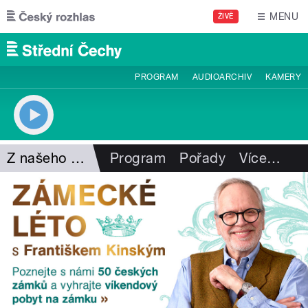
Přejít k hlavnímu obsahu
MENU
ŽIVĚ
PROGRAM
AUDIOARCHIV
KAMERY
Z našeho vysílání
Program
Pořady
Více
…