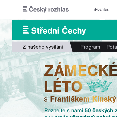
Přejít k hlavnímu obsahu
iRozhlas
Z našeho vysílání
Program
Poř