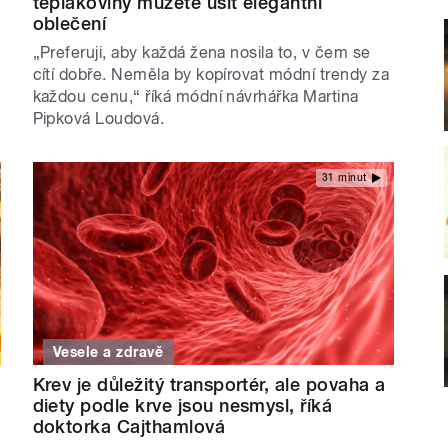
teplákoviny můžete ušít elegantní
oblečení
„Preferuji, aby každá žena nosila to, v čem se
cítí dobře. Neměla by kopírovat módní trendy za
každou cenu,“ říká módní návrhářka Martina
Pipková Loudová.
31 minut
Vesele a zdravě
Krev je důležitý transportér, ale povaha a
diety podle krve jsou nesmysl, říká
doktorka Cajthamlová