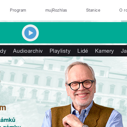
Program
mujRozhlas
Stanice
O r
ady
Audioarchiv
Playlisty
Lidé
Kamery
Ja