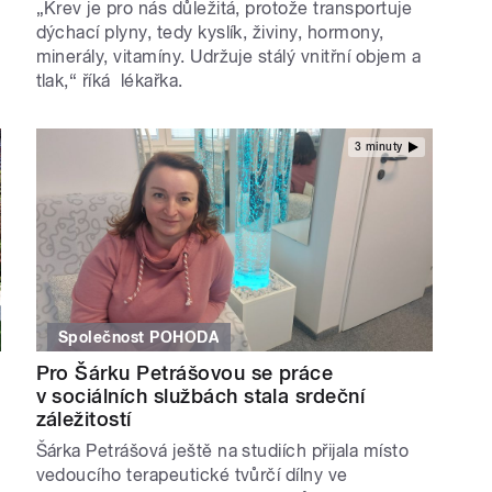
„Krev je pro nás důležitá, protože transportuje
dýchací plyny, tedy kyslík, živiny, hormony,
minerály, vitamíny. Udržuje stálý vnitřní objem a
tlak,“ říká lékařka.
3 minuty
Společnost POHODA
Pro Šárku Petrášovou se práce
v sociálních službách stala srdeční
záležitostí
Šárka Petrášová ještě na studiích přijala místo
vedoucího terapeutické tvůrčí dílny ve