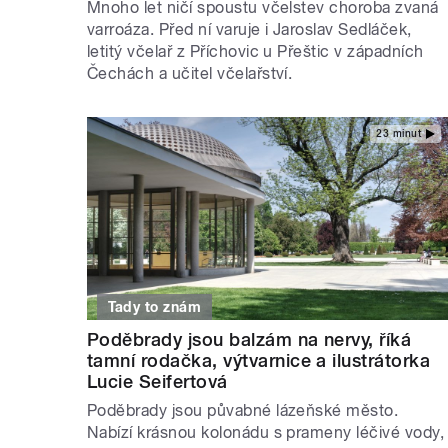
Mnoho let ničí spoustu včelstev choroba zvaná
varroáza. Před ní varuje i Jaroslav Sedláček,
letitý včelař z Příchovic u Přeštic v západních
Čechách a učitel včelařství.
23 minut
Tady to znám
Poděbrady jsou balzám na nervy, říká
tamní rodačka, výtvarnice a ilustrátorka
Lucie Seifertová
Poděbrady jsou půvabné lázeňské město.
Nabízí krásnou kolonádu s prameny léčivé vody,