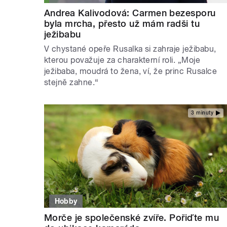
Andrea Kalivodová: Carmen bezesporu
byla mrcha, přesto už mám radši tu
ježibabu
V chystané opeře Rusalka si zahraje ježibabu,
kterou považuje za charakterní roli. „Moje
ježibaba, moudrá to žena, ví, že princ Rusalce
stejně zahne.“
3 minuty
Hobby
Morče je společenské zvíře. Pořiďte mu