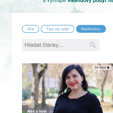
Vše
Tipy na výlet
Rozhovory
28 minut
Alex a host