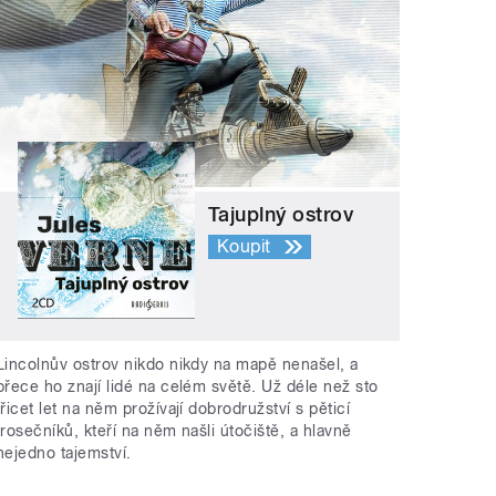
Tajuplný ostrov
Koupit
Lincolnův ostrov nikdo nikdy na mapě nenašel, a
přece ho znají lidé na celém světě. Už déle než sto
třicet let na něm prožívají dobrodružství s pěticí
trosečníků, kteří na něm našli útočiště, a hlavně
nejedno tajemství.