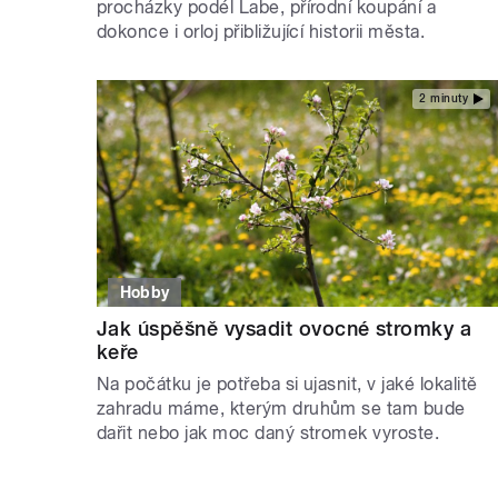
procházky podél Labe, přírodní koupání a
dokonce i orloj přibližující historii města.
2 minuty
Hobby
Jak úspěšně vysadit ovocné stromky a
keře
Na počátku je potřeba si ujasnit, v jaké lokalitě
zahradu máme, kterým druhům se tam bude
dařit nebo jak moc daný stromek vyroste.