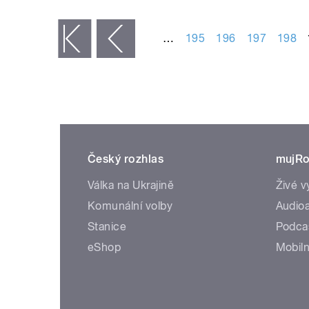
STRÁNKY
…
195
196
197
198
« první
‹ předchozí
Český rozhlas
mujRo
Válka na Ukrajině
Živé v
Komunální volby
Audioa
Stanice
Podca
eShop
Mobiln