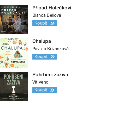
Případ Holečkovi
Bianca Bellová
Koupit
Chalupa
Pavlína Křivánková
Koupit
Pohřbeni zaživa
Vít Vencl
Koupit