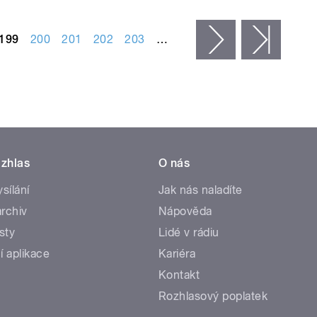
199
200
201
202
203
…
následující ›
posled
zhlas
O nás
ysílání
Jak nás naladíte
rchiv
Nápověda
sty
Lidé v rádiu
í aplikace
Kariéra
Kontakt
Rozhlasový poplatek